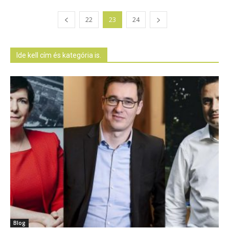
22
23
24
Ide kell cím és kategória is.
Blog