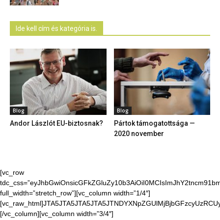
Ide kell cím és kategória is.
Blog
Blog
Andor Lászlót EU-biztosnak?
Pártok támogatottsága —
2020 november
[vc_row
tdc_css=”eyJhbGwiOnsicGFkZGluZy10b3AiOiI0MCIsImJhY2tncm91bmQ
full_width=”stretch_row”][vc_column width=”1/4″]
[vc_raw_html]JTA5JTA5JTA5JTA5JTNDYXNpZGUlMjBjbGFzcyUzR
[/vc_column][vc_column width=”3/4″]