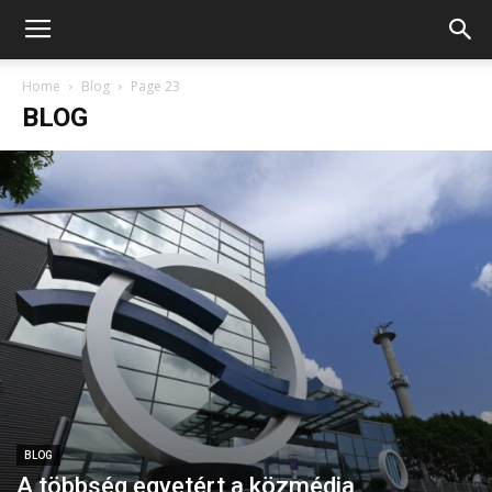
Home
Blog
Page 23
BLOG
BLOG
A többség egyetért a közmédia