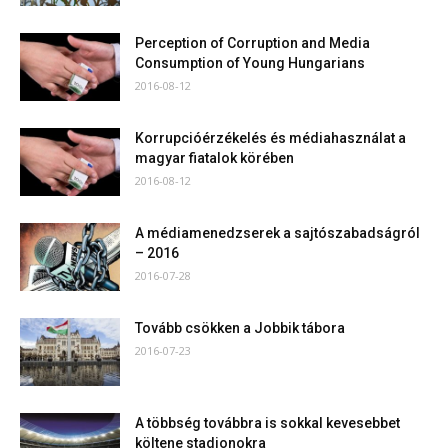
Perception of Corruption and Media
Consumption of Young Hungarians
2016-08-12
Korrupcióérzékelés és médiahasználat a
magyar fiatalok körében
2016-08-12
A médiamenedzserek a sajtószabadságról
– 2016
2016-07-28
Tovább csökken a Jobbik tábora
2016-07-23
A többség továbbra is sokkal kevesebbet
költene stadionokra