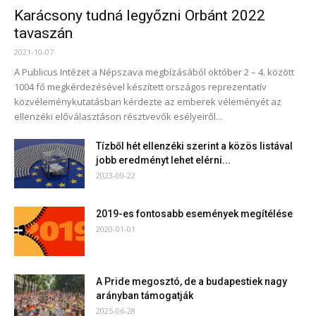
Karácsony tudná legyőzni Orbánt 2022
tavaszán
2021-10-07
A Publicus Intézet a Népszava megbízásából október 2 – 4. között
1004 fő megkérdezésével készített országos reprezentatív
közvéleménykutatásban kérdezte az emberek véleményét az
ellenzéki előválasztáson résztvevők esélyeiről...
Tízből hét ellenzéki szerint a közös listával
jobb eredményt lehet elérni...
2023-09-22
2019-es fontosabb események megítélése
2020-01-01
A Pride megosztó, de a budapestiek nagy
arányban támogatják
2025-06-28