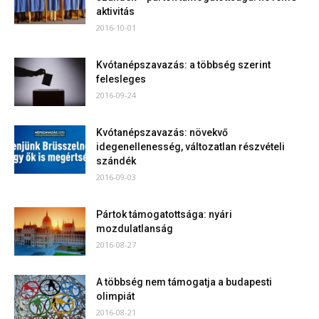
aktivitás
2016-10-01
Kvótanépszavazás: a többség szerint
felesleges
2016-09-24
Kvótanépszavazás: növekvő
idegenellenesség, változatlan részvételi
szándék
2016-09-03
Pártok támogatottsága: nyári
mozdulatlanság
2016-08-27
A többség nem támogatja a budapesti
olimpiát
2016-08-21