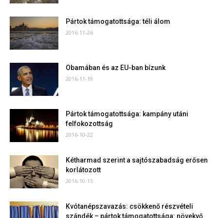
Pártok támogatottsága: téli álom
2016-11-26
Obamában és az EU-ban bízunk
2016-11-19
Pártok támogatottsága: kampány utáni
felfokozottság
2016-10-22
Kétharmad szerint a sajtószabadság erősen
korlátozott
2016-10-15
Kvótanépszavazás: csökkenő részvételi
szándék – pártok támogatottsága: növekvő