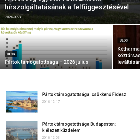
hírszolgáltatásának a felfüggesztésével
2026-07-31
BLOG
Kétharmad
BLOG
köztársas
Pártok támogatottsága – 2026 július
leváltásá
Pártok támogatottsága: csökkenő Fidesz
2016-12-17
Pártok támogatottsága Budapesten:
kiélezett küzdelem
2016-12-03