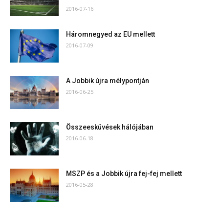
2016-07-16
Háromnegyed az EU mellett
2016-07-09
A Jobbik újra mélypontján
2016-06-25
Összeesküvések hálójában
2016-06-18
MSZP és a Jobbik újra fej-fej mellett
2016-05-28