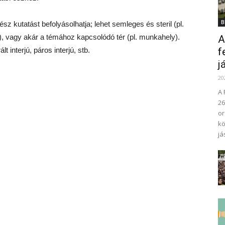
B
z kutatást befolyásolhatja; lehet semleges és steril (pl.
sa), vagy akár a témához kapcsolódó tér (pl. munkahely).
A
lt interjú, páros interjú, stb.
f
j
20
A 
26
or
kö
já