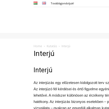
Továbbgondoljuk!
Home
Kutatás
Interjú
Interjú
Interjú
Az interjúzás egy előzetesen kidolgozott terv sz
Az interjúzó fél kérdései és értő figyelme egyén
lehetővé. A módszer különösen az érzékeny tém
hatékony. Az interjúzás bizonyos esetekben – pé
vizsgálata – gyakran az egyedüli alkalmas kuta