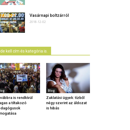
Vasárnapi boltzárról
2018-12-02
Ide kell cím és kategória is.
log
Blog
vábbra is rendkívül
Zaklatási ügyek: tízből
gas a tiltakozó
négy szerint az áldozat
edagógusok
is hibás
mogatása