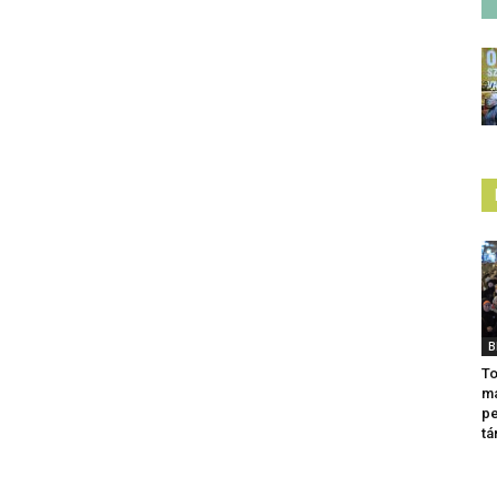
B
To
ma
p
tá