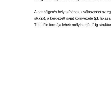
A beszélgetés helyszínének kiválasztása az egés
stúdió), a kérdezett saját környezete (pl. laká
Többféle formája lehet: mélyinterjú, félig strukturá