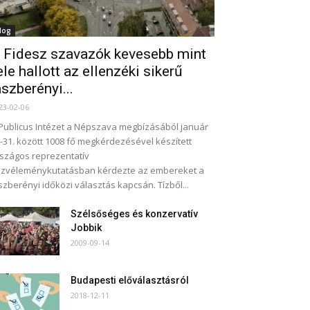
log
 Fidesz szavazók kevesebb mint
ele hallott az ellenzéki sikerű
ászberényi...
23-02-06
Publicus Intézet a Népszava megbízásából január
-31. között 1008 fő megkérdezésével készített
szágos reprezentatív
zvéleménykutatásban kérdezte az embereket a
szberényi időközi választás kapcsán. Tízből...
Szélsőséges és konzervatív
Jobbik
2009-09-14
Budapesti előválasztásról
2018-12-11