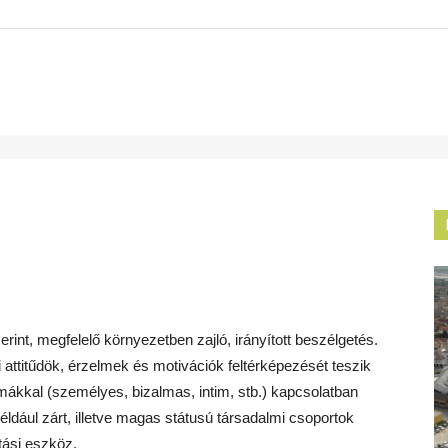
erint, megfelelő környezetben zajló, irányított beszélgetés.
i attitűdök, érzelmek és motivációk feltérképezését teszik
ákkal (személyes, bizalmas, intim, stb.) kapcsolatban
ldául zárt, illetve magas státusú társadalmi csoportok
tási eszköz.