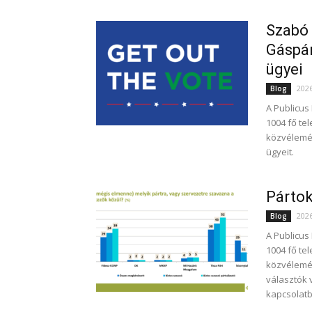
Szabó 
Gáspá
ügyei
202
Blog
A Publicus
1004 fő te
közvélemé
ügyeit.
Pártok
202
Blog
A Publicus
1004 fő te
közvélemén
választók 
kapcsolat