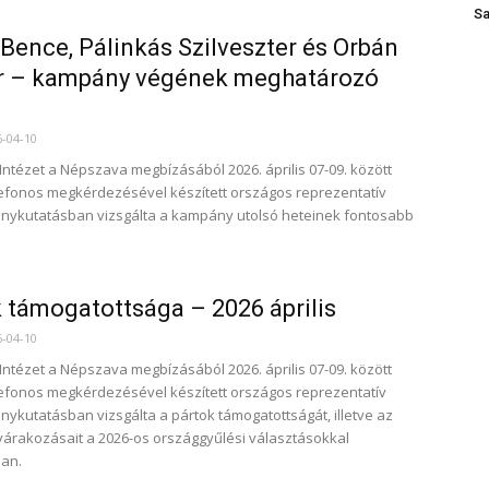
Sa
Bence, Pálinkás Szilveszter és Orbán
r – kampány végének meghatározó
6-04-10
 Intézet a Népszava megbízásából 2026. április 07-09. között
lefonos megkérdezésével készített országos reprezentatív
nykutatásban vizsgálta a kampány utolsó heteinek fontosabb
 támogatottsága – 2026 április
6-04-10
 Intézet a Népszava megbízásából 2026. április 07-09. között
lefonos megkérdezésével készített országos reprezentatív
ykutatásban vizsgálta a pártok támogatottságát, illetve az
várakozásait a 2026-os országgyűlési választásokkal
ban.