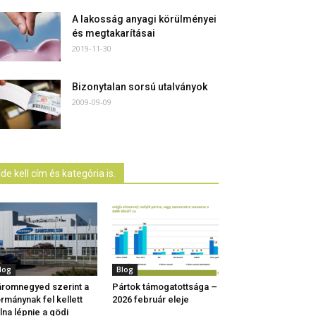
A lakosság anyagi körülményei
és megtakarításai
2019-11-30
Bizonytalan sorsú utalványok
2009-09-09
Ide kell cím és kategória is.
log
Blog
romnegyed szerint a
Pártok támogatottsága –
rmánynak fel kellett
2026 február eleje
lna lépnie a gödi