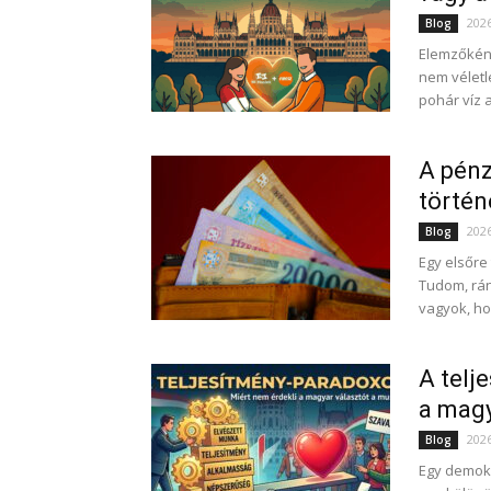
202
Blog
Elemzőként
nem véletle
pohár víz a
A pénz
törté
202
Blog
Egy elsőre
Tudom, rán
vagyok, ho
A telj
a magy
202
Blog
Egy demokr