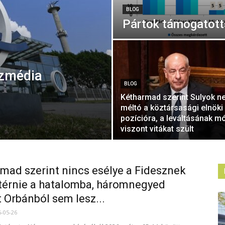
BLOG
Pártok támogatott
özmédia
BLOG
Kétharmad szerint Sulyok n
méltó a köztársasági elnöki
pozícióra, a leváltásának m
viszont vitákat szült
mad szerint nincs esélye a Fidesznek
térnie a hatalomba, háromnegyed
t Orbánból sem lesz...
6-05-26