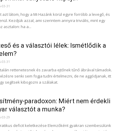
6-03-31
 azt látom, hogy a Mi Hazánk körül egyre forróbb a levegő, és
nül. Kezdjük azzal, ami szerintem annyira triviális, mint egy
z asztalon: ha a...
eső és a választói lélek: Ismétlődik a
nelem?
6-03-31
 talán rettenetesnek és zavarba ejtőnek tűnő ábrával támadok.
ézésre senki sem fogja tudni értelmezni, de ne aggódjanak, itt
gy segítsek kibogozni a szálakat.
esítmény-paradoxon: Miért nem érdekli
ar választót a munka?
6-03-29
atikus deficit keletkezése Elemzőként gyakran szembesülünk