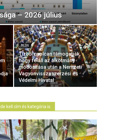
sága – 2026 július
BLOG
Tízből nyolcan támogatják,
em
hogy feláll az alkotmány
módosítása után a Nemzeti
ódja
Vagyonvisszaszerzési és
Védelmi Hivatal
Ide kell cím és kategória is.