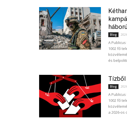
Kéthar
kampán
háború
202
Blog
A Publicus
1002 fő te
közvélemén
és belpolit
Tízből
202
Blog
A Publicus
1002 fő te
közvélemé
a 2026-os 