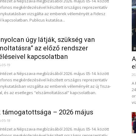
 Intézet a Népszava megbízásából 2026. május 05-14. között
lefonos megkérdezésével készített országos reprezentatív
nykutatásban vizsgálta az emberek véleményét a Fidesz
l kapcsolatban. Publicus kutatása...
 nyolcan úgy látják, szükség van
moltatásra” az előző rendszer
B
éléseivel kapcsolatban
A
6-05-19
e
 Intézet a Népszava megbízásából 2026. május 05-14. között
20
lefonos megkérdezésével készített országos reprezentatív
A 
ykutatásban vizsgálta az emberek véleményét az új Tisza-
24
, és az esetleges "elszámoltatással" kapcsolatban.
or
vi
 támogatottsága – 2026 május
6-05-18
 Intézet a Népszava megbízásából 2026. május 05-14. között
lefonos megkérdezésével készített országos reprezentatív