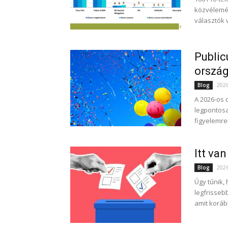
közvélemén
választók 
Public
ország
202
Blog
A 2026-os 
legpontosa
figyelemre
Itt va
202
Blog
Úgy tűnik,
legfrissebb
amit koráb