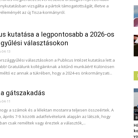
ykutatásban vizsgálta a pártok támogatottságát, illetve a
véleményét az új Tisza-kormányról.
us kutatása a legpontosabb a 2026-os
gyűlési választásokon
6-04-13
országgyűlési választásokon a Publicus Intézet kutatása lett a
bb! Gratulálunk kollégáinknak a kitűnő munkáért! Különösen
méltó ez annak a tükrében, hogy a 2024-es önkormányzati...
n a gátszakadás
6-04-11
 hogy a számok és a lélektan mostanra teljesen összeértek. A
, április 7-9. közötti adatfelvételünk alapján az látszik, hogy
B
ban csak reméltek vagy éreztek a választók,...
Há
ko
vo