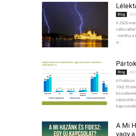
Lélekt
202
Blog
A 2026 már
változatla
- mintha a
a...
Pártok
202
Blog
A Publicus
1002 fő te
közvélemén
választók 
kapcsolat
A Mi 
vagy a