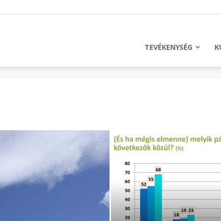
licus
TEVÉKENYSÉG
K