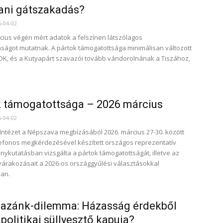
ani gátszakadás?
6-04-02
cius végén mért adatok a felszínen látszólagos
nságot mutatnak. A pártok támogatottsága minimálisan változott
 DK, és a Kutyapárt szavazói tovább vándorolnának a Tiszához,
 támogatottsága – 2026 március
6-04-02
 Intézet a Népszava megbízásából 2026. március 27-30. között
lefonos megkérdezésével készített országos reprezentatív
ykutatásban vizsgálta a pártok támogatottságát, illetve az
várakozásait a 2026-os országgyűlési választásokkal
ban.
Hazánk-dilemma: Házasság érdekből
 politikai süllyesztő kapuja?