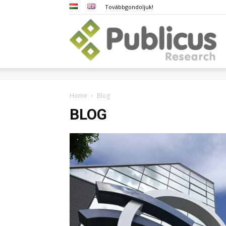
Továbbgondoljuk!
Pub
Home
Blog
BLOG