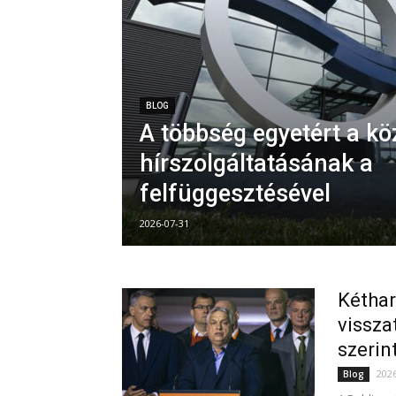
BLOG
A többség egyetért a k
hírszolgáltatásának a
felfüggesztésével
2026-07-31
Kéthar
vissza
szerin
202
Blog