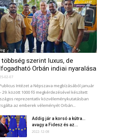
log
 többség szerint luxus, de
lfogadható Orbán indiai nyaralása
25-02-07
Publicus Intézet a Népszava megbízásából január
- 29. között 1000 fő megkérdezésével készített
szágos reprezentatív közvéleménykutatásban
zsgálta az emberek véleményét Orbán...
Addig jár a korsó a kútra…
avagy a Fidesz és az...
2022-12-08