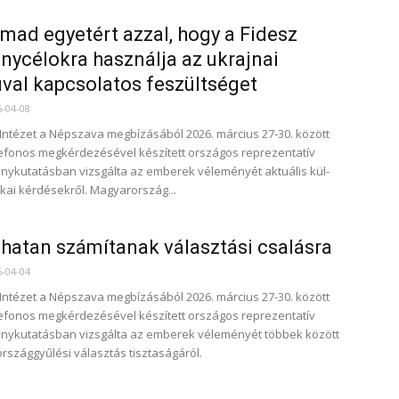
mad egyetért azzal, hogy a Fidesz
ycélokra használja az ukrajnai
val kapcsolatos feszültséget
6-04-08
 Intézet a Népszava megbízásából 2026. március 27-30. között
lefonos megkérdezésével készített országos reprezentatív
ykutatásban vizsgálta az emberek véleményét aktuális kül-
ikai kérdésekről. Magyarország...
 hatan számítanak választási csalásra
6-04-04
 Intézet a Népszava megbízásából 2026. március 27-30. között
lefonos megkérdezésével készített országos reprezentatív
nykutatásban vizsgálta az emberek véleményét többek között
országgyűlési választás tisztaságáról.