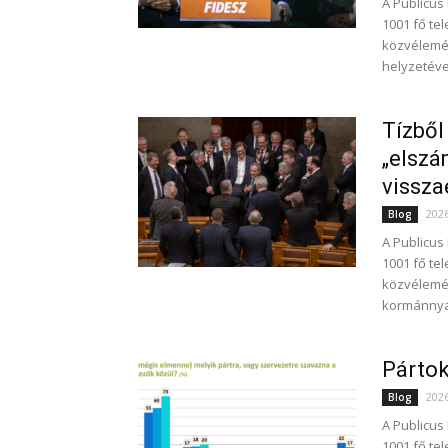
A Publicus
1001 fő te
közvélemé
helyzetéve
Tízből
„elszá
vissza
202
Blog
A Publicus
1001 fő te
közvélemén
kormánnyal
Pártok
202
Blog
A Publicus
1001 fő te