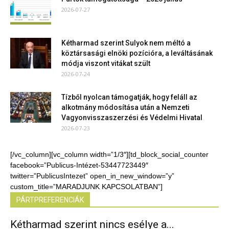
2026-07-27
Kétharmad szerint Sulyok nem méltó a
köztársasági elnöki pozícióra, a leváltásának
módja viszont vitákat szült
2026-07-24
Tízből nyolcan támogatják, hogy feláll az
alkotmány módosítása után a Nemzeti
Vagyonvisszaszerzési és Védelmi Hivatal
2026-07-23
[/vc_column][vc_column width=”1/3″][td_block_social_counter
facebook=”Publicus-Intézet-53447723449″
twitter=”PublicusIntezet” open_in_new_window=”y”
custom_title=”MARADJUNK KAPCSOLATBAN”]
PÁRTPREFERENCIÁK
Kétharmad szerint nincs esélye a...