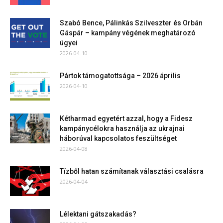
Szabó Bence, Pálinkás Szilveszter és Orbán
Gáspár – kampány végének meghatározó
ügyei
2026-04-10
Pártok támogatottsága – 2026 április
2026-04-10
Kétharmad egyetért azzal, hogy a Fidesz
kampánycélokra használja az ukrajnai
háborúval kapcsolatos feszültséget
2026-04-08
Tízből hatan számítanak választási csalásra
2026-04-04
Lélektani gátszakadás?