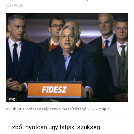
2026-05-26
Blog
A Publicus Intézet a Népszava megbízásából 2026. május...
Tízből nyolcan úgy látják, szükség...