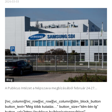
2026-03-03
Blog
A Publicus Intézet a Népszava megbízásából február 24-27....
[/vc_column][/vc_row][vc_row][vc_column][tdm_block_button
button_text=”Még több kutatás…” button_size=”tdm-btn-lg”
button_url=”https://publicus.hu/blog/category/blog/”