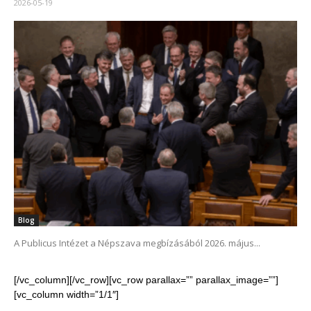
2026-05-19
Blog
A Publicus Intézet a Népszava megbízásából 2026. május...
[/vc_column][/vc_row][vc_row parallax=”” parallax_image=””]
[vc_column width=”1/1″]