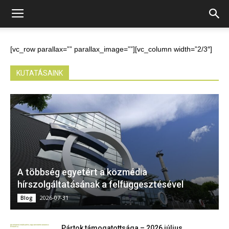
[vc_row parallax=”” parallax_image=””][vc_column width=”2/3″]
KUTATÁSAINK
A többség egyetért a közmédia
hírszolgáltatásának a felfüggesztésével
2026-07-31
Blog
Pártok támogatottsága – 2026 július