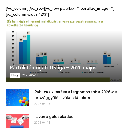
[/vc_column][/vc_row][vc_row parallax=”” parallax_image=””]
[vc_column width=”2/3″]
Pártok támogatottsága – 2026 május
2026-05-18
Blog
Publicus kutatása a legpontosabb a 2026-os
országgyűlési választásokon
2026-04-13
Itt van a gátszakadás
2026-04-11