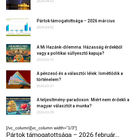
2026-04-02
Pártok támogatottsága – 2026 március
2026-04-02
A Mi Hazánk-dilemma: Házasság érdekből
vagy a politikai süllyesztő kapuja?
2026-03-31
A pénzeső és a választói lélek: Ismétlődik a
történelem?
2026-03-31
A teljesítmény-paradoxon: Miért nem érdekli a
magyar választót a munka?
2026-03-29
[/vc_column][vc_column width=”1/3″]
Pártok támogatottsága – 2026 február...