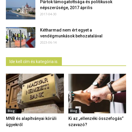
Pártok támogatottsága és politikusok
népszerűsége, 2017 április
2017-04-30
Kétharmad nem ért egyet a
vendégmunkások behozatalával
2023-06-14
Ide kell cím és kategória is.
Blog
Blog
MNB és alapítványai körüli
Ki az „ellenzéki összefogás”
ügyekről
szavazó?