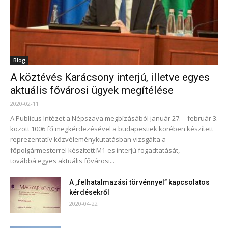
Blog
A köztévés Karácsony interjú, illetve egyes
aktuális fővárosi ügyek megítélése
2020-02-11
A Publicus Intézet a Népszava megbízásából január 27. – február 3.
között 1006 fő megkérdezésével a budapestiek körében készített
reprezentatív közvéleménykutatásban vizsgálta a
főpolgármesterrel készített M1-es interjú fogadtatását,
továbbá egyes aktuális fővárosi...
A „felhatalmazási törvénnyel” kapcsolatos
kérdésekről
2020-04-22