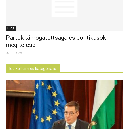
Blog
Pártok támogatottsága és politikusok
megítélése
2017-03-25
Ide kell cím és kategória is.