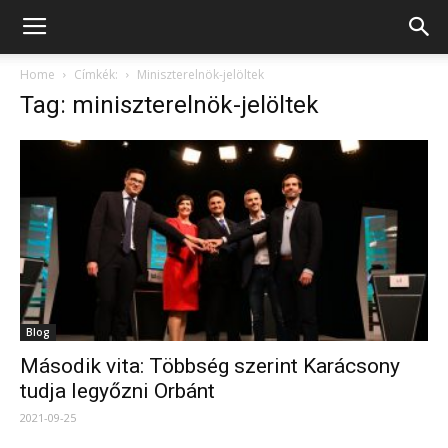
Home
Címkék:
Miniszterelnök-jelöltek
Tag: miniszterelnök-jelöltek
Blog
Második vita: Többség szerint Karácsony
tudja legyőzni Orbánt
2021-09-25