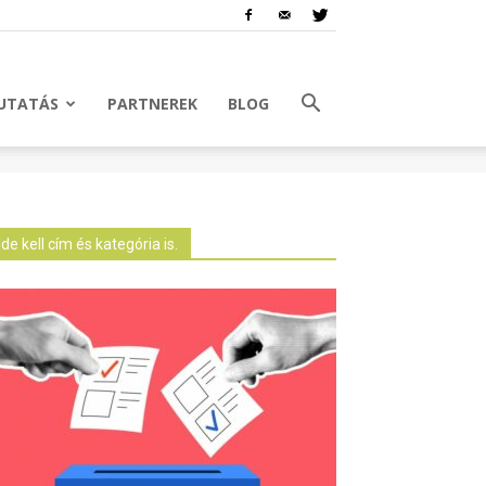
UTATÁS
PARTNEREK
BLOG
Ide kell cím és kategória is.