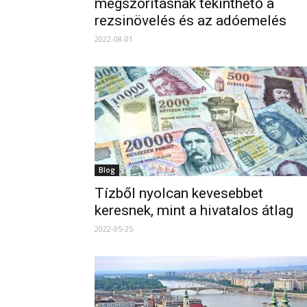
megszorításnak tekinthető a
rezsinövelés és az adóemelés
2022-08-01
Blog
Tízből nyolcan kevesebbet
keresnek, mint a hivatalos átlag
2022-05-25