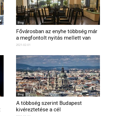
Blog
Fővárosban az enyhe többség már
a megfontolt nyitás mellett van
2021-02-01
Blog
A többség szerint Budapest
t
kivéreztetése a cél