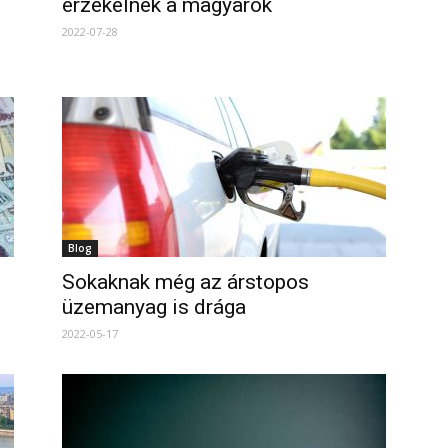
érzékelnek a magyarok
2022-07-28
Blog
Sokaknak még az árstopos
üzemanyag is drága
2022-05-17