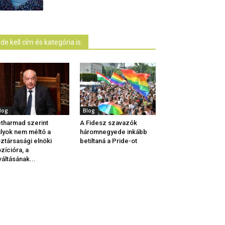
Ide kell cím és kategória is.
log
Blog
tharmad szerint
A Fidesz szavazók
lyok nem méltó a
háromnegyede inkább
ztársasági elnöki
betiltaná a Pride-ot
zícióra, a
váltásának...