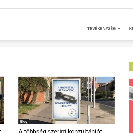
licus
TEVÉKENYSÉG
K
Blog
t
A többség szerint konzultációt