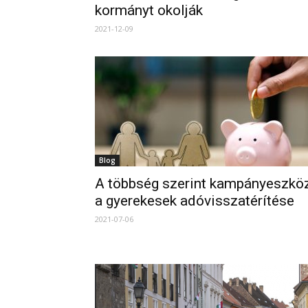
kormányt okolják
2021-12-09
Blog
A többség szerint kampányeszkö
a gyerekesek adóvisszatérítése
2021-07-06