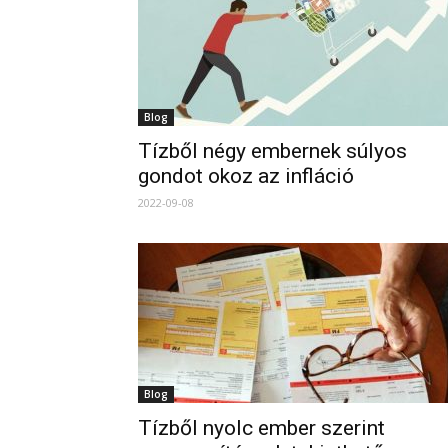
Blog
Tízből négy embernek súlyos
gondot okoz az infláció
2022-09-08
Blog
Tízből nyolc ember szerint