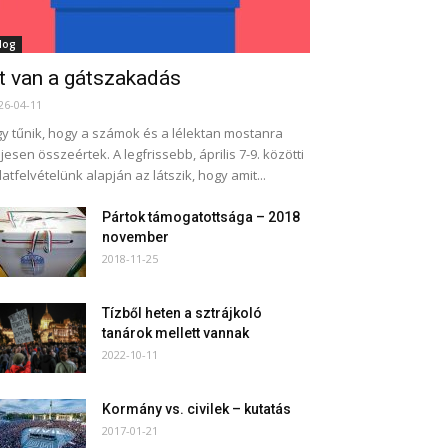
log
tt van a gátszakadás
26-04-11
y tűnik, hogy a számok és a lélektan mostanra
ljesen összeértek. A legfrissebb, április 7-9. közötti
atfelvételünk alapján az látszik, hogy amit...
Pártok támogatottsága – 2018
november
2018-11-25
Tízből heten a sztrájkoló
tanárok mellett vannak
2022-10-11
Kormány vs. civilek – kutatás
2017-01-21