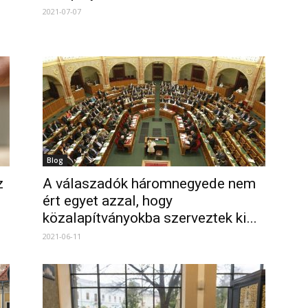
2021-07-07
Blog
z
A válaszadók háromnegyede nem
ért egyet azzal, hogy
közalapítványokba szerveztek ki...
2021-06-11