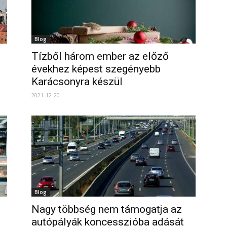
Blog
Tízből három ember az előző
évekhez képest szegényebb
Karácsonyra készül
2021-12-20
Blog
Nagy többség nem támogatja az
autópályák koncesszióba adását