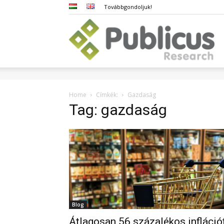
Továbbgondoljuk!
Pub
Home
Címkék:
Gazdaság
Tag: gazdaság
Blog
Átlagosan 56 százalékos infláció