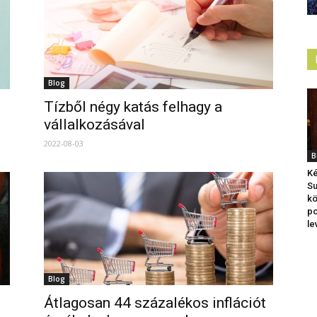
Blog
Tízből négy katás felhagy a
vállalkozásával
2022-08-03
B
Ké
Su
kö
po
le
Blog
Átlagosan 44 százalékos inflációt