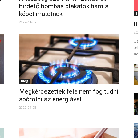
hirdető bombás plakátok hamis
képet mutatnak
B
2022-11-07
I
20
Úg
te
ad
Blog
Megkérdezettek fele nem fog tudni
spórolni az energiával
2022-09-08