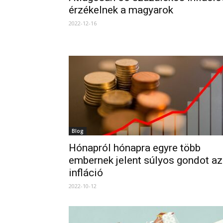
érzékelnek a magyarok
2022-12-16
Blog
Hónapról hónapra egyre több
embernek jelent súlyos gondot az
infláció
2022-10-12