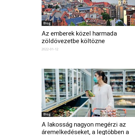
Blog
Az emberek közel harmada
zöldövezetbe költözne
2022-01-12
Blog
A lakosság nagyon megérzi az
áremelkedéseket, a legtöbben a