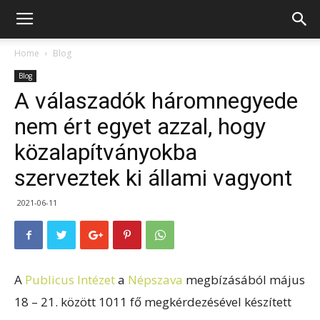
Home
Blog
Blog
A válaszadók háromnegyede
nem ért egyet azzal, hogy
közalapítványokba
szerveztek ki állami vagyont
2021-06-11
A
Publicus Intézet
a
Népszava
megbízásából május
18 – 21. között 1011 fő megkérdezésével készített