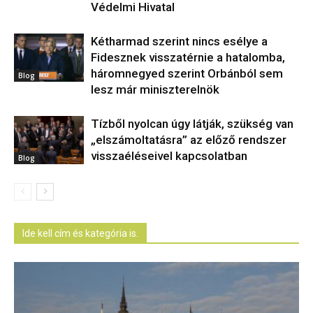
Védelmi Hivatal
Kétharmad szerint nincs esélye a
Fidesznek visszatérnie a hatalomba,
háromnegyed szerint Orbánból sem
Blog
lesz már miniszterelnök
Tízből nyolcan úgy látják, szükség van
„elszámoltatásra” az előző rendszer
visszaéléseivel kapcsolatban
Blog
Ide kell cím és kategória is.