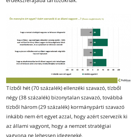
érdekszférájába tartozóknak.
Tízből hét (70 százalék) ellenzéki szavazó, tízből
négy (38 százalék) bizonytalan szavazó, továbbá
tízből három (29 százalék) kormánypárti szavazó
inkább nem ért egyet azzal, hogy azért szervezik ki
az állami vagyont, hogy a nemzet stratégiai
vagyona ne lehessen idegeneké.