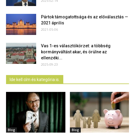
2025-02-14
Pártok támogatottsága és az előválasztás —
2021 április
2021-05-06
Vas 1-es választókörzet: a többség
kormányváltást akar, és örülne az
ellenzéki...
2025-09-23
Ide kell cím és kategória is.
Blog
Blog