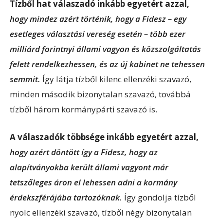
Tízből hat válaszadó inkább egyetért azzal,
hogy mindez azért történik, hogy a Fidesz – egy
esetleges választási vereség esetén – több ezer
milliárd forintnyi állami vagyon és közszolgáltatás
felett rendelkezhessen, és az új kabinet ne tehessen
semmit.
Így látja tízből kilenc ellenzéki szavazó,
minden második bizonytalan szavazó, továbbá
tízből három kormánypárti szavazó is.
A válaszadók többsége inkább egyetért azzal,
hogy azért döntött így a Fidesz, hogy az
alapítványokba került állami vagyont már
tetszőleges áron el lehessen adni a kormány
érdekszférájába tartozóknak.
Így gondolja tízből
nyolc ellenzéki szavazó, tízből négy bizonytalan