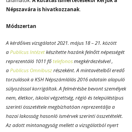
találhatók.
A kutatás ismertetésekor kérjük a
Népszavára is hivatkozzanak
.
Módszertan
A kérdőíves vizsgálatot 2021. május 18 – 21. között
a
Publicus Intézet
készítette hazánk felnőtt népességét
reprezentáló 1011 fő
telefonos
megkérdezésével ,
a
Publicus Omnibusz
részeként. A mintavételből eredő
torzulások a KSH Népszámlálás 2016 adatain alapuló
súlyozással korrigáltak. A felmérésbe bevont személyek
nem, életkor, iskolai végzettség, régió és településtípus
szerinti összetétele megbízhatóan reprezentálja a
hazai lakosság hasonló ismérvek szerinti összetételét.
Az adott mintanagyság mellett a vizsgálatból nyert