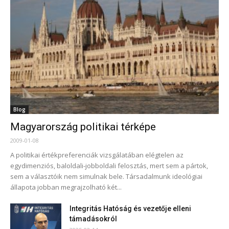
Blog
Magyarország politikai térképe
2009-01-08
A politikai értékpreferenciák vizsgálatában elégtelen az
egydimenziós, baloldali-jobboldali felosztás, mert sem a pártok,
sem a választóik nem simulnak bele. Társadalmunk ideológiai
állapota jobban megrajzolható két...
Integritás Hatóság és vezetője elleni
támadásokról