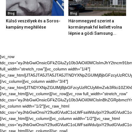
Blog
Blog
Külső veszélyek és a Soros-
Háromnegyed szerint a
kampány megítélése
kormánynak fel kellett volna
lépnie a gödi Samsung...
[vc_row
tdc_css=”eyJhbGwiOnsicGFkZGluZy10b3AiOiI0MCIsImJhY2tncm91bmQ
full_width=”stretch_row”][vc_column width=”1/4″]
[vc_raw_html]JTA5JTA5JTA5JTA5JTNDYXNpZGUlMjBjbGFzcyUzR
[/vc_column][vc_column width=”3/4″]
[vc_raw_html]JTNDYXNpZGUlMjBjbGFzcyUzRCUyMmZvb3Rlci10Z
[/vc_raw_html][/vc_column][/vc_row][vc_row full_width=”stretch_row”
tdc_css=”eyJhbGwiOnsicGFkZGluZy10b3AiOiI0MCIsInBhZGRpbmctYm9
[vc_column width=”1/2″][vc_raw_html
tdc_css=”eyJhbGwiOnsiY29udGVudC1oLWFsaWduIjoiY29udGVudC1o
[/vc_raw_html][/vc_column][vc_column width=”1/2″][vc_raw_html
tdc_css=”eyJhbGwiOnsiY29udGVudC1oLWFsaWduIjoiY29udGVudC
[/vc_raw_html][/vc_column][/vc_row]