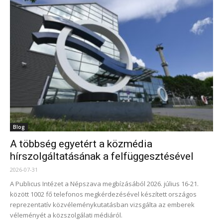
Blog
A többség egyetért a közmédia
hírszolgáltatásának a felfüggesztésével
2026-07-31
A Publicus Intézet a Népszava megbízásából 2026. július 16-21.
között 1002 fő telefonos megkérdezésével készített országos
reprezentatív közvéleménykutatásban vizsgálta az emberek
véleményét a közszolgálati médiáról.