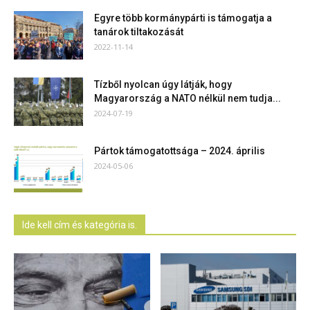
Egyre több kormánypárti is támogatja a
tanárok tiltakozását
2022-11-14
Tízből nyolcan úgy látják, hogy
Magyarország a NATO nélkül nem tudja...
2024-07-19
Pártok támogatottsága – 2024. április
2024-05-06
Ide kell cím és kategória is.