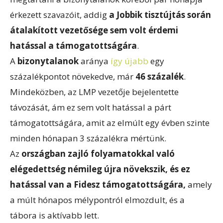
érkezett szavazóit, addig
a Jobbik tisztújtás során
átalakított vezetősége sem volt érdemi
hatással a támogatottságára
.
A
bizonytalanok
aránya
így újabb
egy
százalékpontot növekedve, már
46 százalék
.
Mindeközben, az LMP vezetője bejelentette
távozását, ám ez sem volt hatással a párt
támogatottságára, amit az elmúlt egy évben szinte
minden hónapan 3 százalékra mértünk.
Az
országban zajló folyamatokkal való
elégedettség némileg újra növekszik, és ez
hatással van a Fidesz támogatottságára,
amely
a múlt hónapos mélypontról elmozdult, és a
tábora is aktívabb lett.