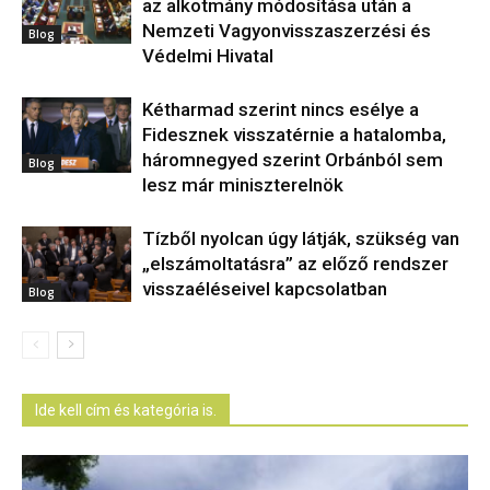
az alkotmány módosítása után a
Nemzeti Vagyonvisszaszerzési és
Blog
Védelmi Hivatal
Kétharmad szerint nincs esélye a
Fidesznek visszatérnie a hatalomba,
háromnegyed szerint Orbánból sem
Blog
lesz már miniszterelnök
Tízből nyolcan úgy látják, szükség van
„elszámoltatásra” az előző rendszer
visszaéléseivel kapcsolatban
Blog
Ide kell cím és kategória is.