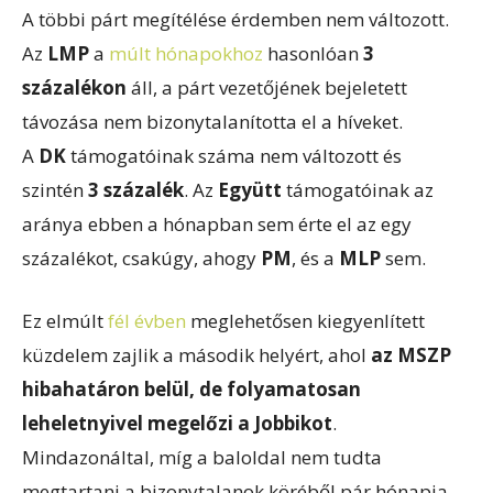
A többi párt megítélése érdemben nem változott.
Az
LMP
a
múlt hónapokhoz
hasonlóan
3
százalékon
áll, a párt vezetőjének bejeletett
távozása nem bizonytalanította el a híveket.
A
DK
támogatóinak száma nem változott és
szintén
3 százalék
. Az
Együtt
támogatóinak az
aránya ebben a hónapban sem érte el az egy
százalékot, csakúgy, ahogy
PM
, és a
MLP
sem.
Ez elmúlt
fél évben
meglehetősen kiegyenlített
küzdelem zajlik a második helyért, ahol
az MSZP
hibahatáron belül, de folyamatosan
leheletnyivel megelőzi a Jobbikot
.
Mindazonáltal, míg a baloldal nem tudta
megtartani a bizonytalanok köréből pár hónapja