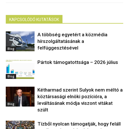
KAPCSOLÓDÓ KUTATÁSOK
A többség egyetért a közmédia
hírszolgáltatásának a
felfüggesztésével
Blog
Pártok támogatottsága – 2026 július
Blog
Kétharmad szerint Sulyok nem méltó a
köztársasági elnöki pozícióra, a
leváltásának módja viszont vitákat
Blog
szült
Tízből nyolcan támogatják, hogy feláll