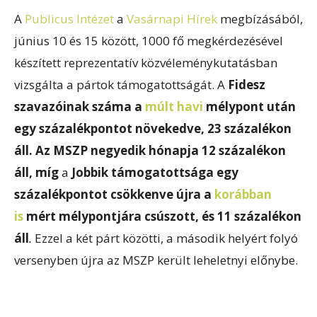
A
Publicus Intézet
a
Vasárnapi Hírek
megbízásából,
június 10 és 15 között, 1000 fő megkérdezésével
készített reprezentatív közvéleménykutatásban
vizsgálta a pártok támogatottságát. A
Fidesz
szavazóinak száma a
múlt havi
mélypont után
egy százalékpontot növekedve, 23 százalékon
áll. Az MSZP negyedik hónapja 12 százalékon
áll, míg
a
Jobbik támogatottsága egy
százalékpontot csökkenve újra a
korábban
is
mért mélypontjára csúszott, és 11 százalékon
áll
.
Ezzel a két párt közötti, a második helyért folyó
versenyben újra az MSZP került leheletnyi előnybe.