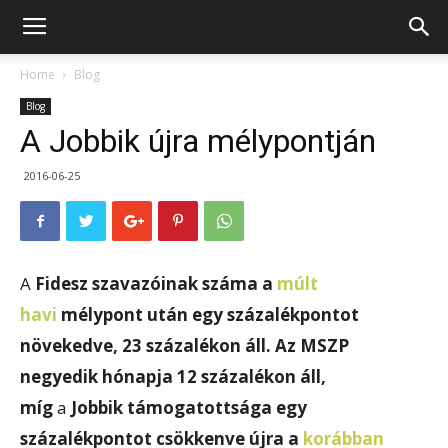
Home
Blog
Blog
A Jobbik újra mélypontján
2016-06-25
A
Fidesz szavazóinak száma a
múlt
havi
mélypont után egy százalékpontot
növekedve, 23 százalékon áll. Az MSZP
negyedik hónapja 12 százalékon áll,
míg
a
Jobbik támogatottsága egy
százalékpontot csökkenve újra a
korábban