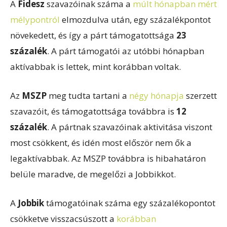
A
Fidesz
szavazóinak száma a
múlt hónapban mért
mélypontról
elmozdulva után, egy százalékpontot
növekedett, és így a párt támogatottsága
23
százalék
. A párt támogatói az utóbbi hónapban
aktívabbak is lettek, mint korábban voltak.
Az
MSZP
meg tudta tartani a
négy hónapja
szerzett
szavazóit, és támogatottsága továbbra is
12
százalék
. A pártnak szavazóinak aktivitása viszont
most csökkent, és idén most először nem ők a
legaktívabbak. Az MSZP továbbra is hibahatáron
belüle maradve, de megelőzi a Jobbikkot.
A
Jobbik
támogatóinak száma egy százalékopontot
csökketve visszacsúszott a
korábban