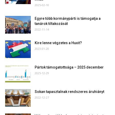
2025-02-10
Egyre több kormánypárti is támogatja a
tanárok tiltakozását
2022-11-14
Kire lenne végzetes a Huxit?
2023-01-20
Pártok támogatottsága – 2025 december
2025-12-29
Sokan tapasztalnak rendszeres áruhiányt
2022-12-27