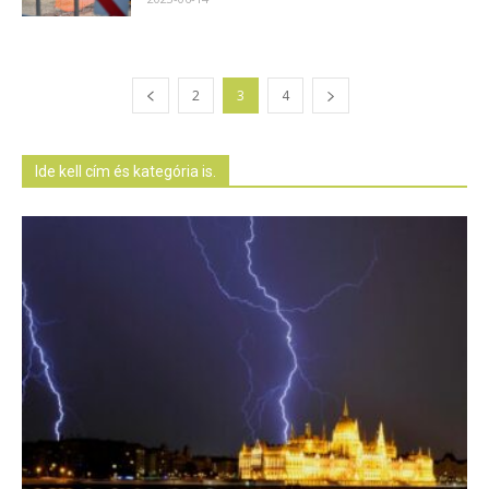
2
3
4
Ide kell cím és kategória is.