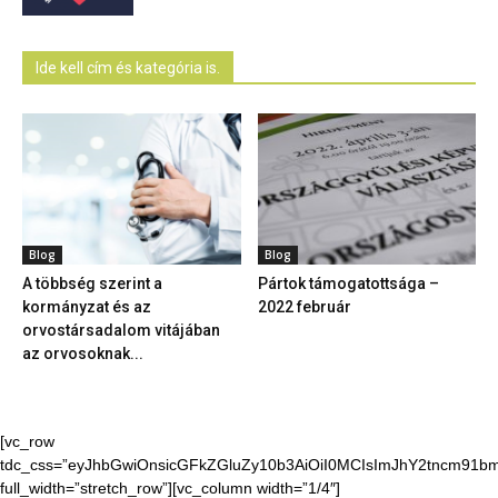
Ide kell cím és kategória is.
Blog
Blog
A többség szerint a
Pártok támogatottsága –
kormányzat és az
2022 február
orvostársadalom vitájában
az orvosoknak...
[vc_row
tdc_css=”eyJhbGwiOnsicGFkZGluZy10b3AiOiI0MCIsImJhY2tncm91bmQ
full_width=”stretch_row”][vc_column width=”1/4″]