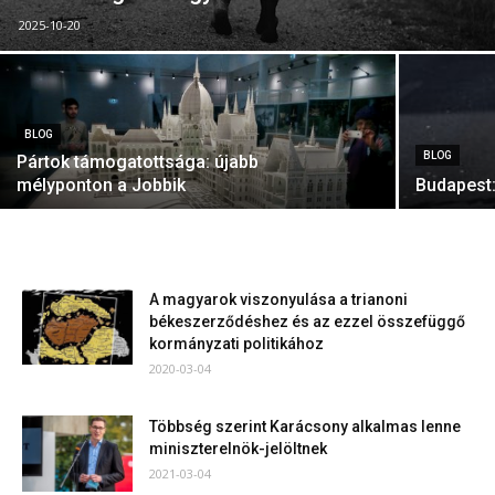
2025-10-20
BLOG
BLOG
Pártok támogatottsága: újabb
mélyponton a Jobbik
Budapest:
A magyarok viszonyulása a trianoni
békeszerződéshez és az ezzel összefüggő
kormányzati politikához
2020-03-04
Többség szerint Karácsony alkalmas lenne
miniszterelnök-jelöltnek
2021-03-04