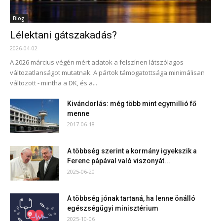
Blog
Lélektani gátszakadás?
2026-04-02
A 2026 március végén mért adatok a felszínen látszólagos
változatlanságot mutatnak. A pártok támogatottsága minimálisan
változott - mintha a DK, és a...
Kivándorlás: még több mint egymillió fő
menne
2017-06-18
A többség szerint a kormány igyekszik a
Ferenc pápával való viszonyát...
2025-06-20
A többség jónak tartaná, ha lenne önálló
egészségügyi minisztérium
2025-10-06