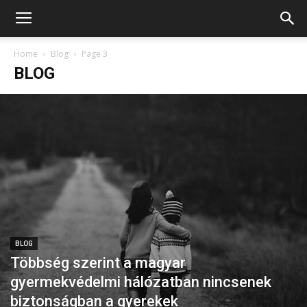
Home
Blog
Page 3
BLOG
BLOG
Többség szerint a magyar
gyermekvédelmi hálózatban nincsenek
biztonságban a gyerekek