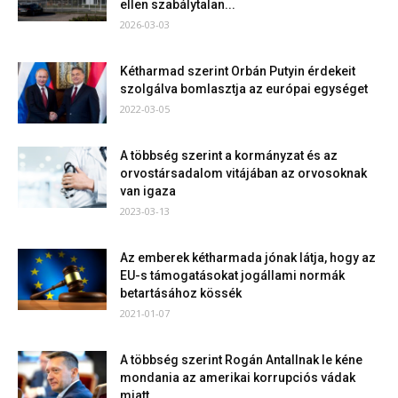
ellen szabálytalan...
2026-03-03
Kétharmad szerint Orbán Putyin érdekeit
szolgálva bomlasztja az európai egységet
2022-03-05
A többség szerint a kormányzat és az
orvostársadalom vitájában az orvosoknak
van igaza
2023-03-13
Az emberek kétharmada jónak látja, hogy az
EU-s támogatásokat jogállami normák
betartásához kössék
2021-01-07
A többség szerint Rogán Antallnak le kéne
mondania az amerikai korrupciós vádak
miatt