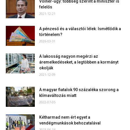
Völner-ügy: többség szerint a miniszter is
felelős
2021-12-21
A pénzeső és a választói lélek: Ismétlődik a
történelem?
2026-03-31
A lakosság nagyon megérzi az
áremelkedéseket, a legtöbben a kormányt
okolják
2021-12-09
A magyar fiatalok 90 százaléka szorong a
klímaváltozás miatt
2022-07-05
Kétharmad nem ért egyet a
vendégmunkások behozatalával
2023-06-14