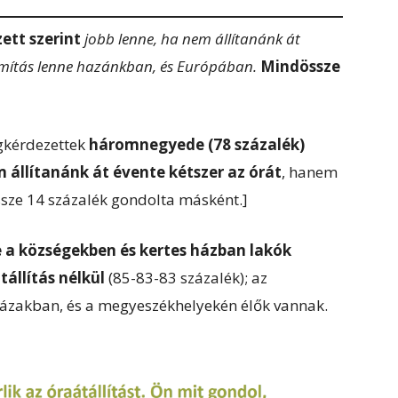
ett szerint
jobb lenne, ha nem állítanánk át
ámítás lenne hazánkban, és Európában.
Mindössze
kérdezettek
háromnegyede (78 százalék)
 állítanánk át évente kétszer az órát
, hanem
ssze 14 százalék gondolta másként.]
e a községekben és kertes házban lakók
állítás nélkül
(85-83-83 százalék); az
lházakban, és a megyeszékhelyekén élők vannak.