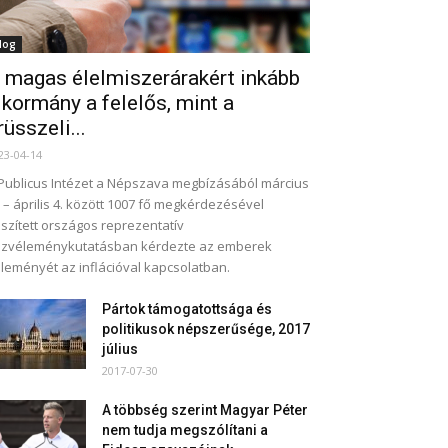
log
 magas élelmiszerárakért inkább
 kormány a felelős, mint a
rüsszeli...
23-04-14
Publicus Intézet a Népszava megbízásából március
 – április 4. között 1007 fő megkérdezésével
szített országos reprezentatív
zvéleménykutatásban kérdezte az emberek
leményét az inflációval kapcsolatban.
Pártok támogatottsága és
politikusok népszerűsége, 2017
július
2017-07-30
A többség szerint Magyar Péter
nem tudja megszólítani a