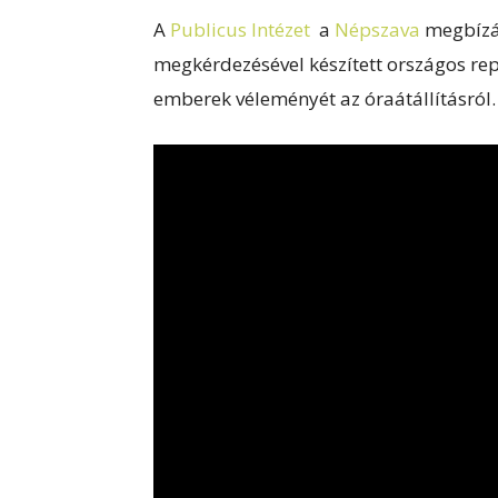
A
Publicus Intézet
a
Népszava
megbízás
megkérdezésével készített országos re
emberek véleményét az óraátállításról.