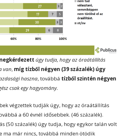
 megkérdezett
úgy tudja, hogy az óraátállítás
a van
,
míg tízből négyen (39 százalék) úgy
azdasági haszna
, továbbá
tízből szintén négyen
gész csak egy hagyomány.
bek végzettek tudják úgy, hogy az óraátállítás
vábbá a 60 évnél idősebbek. (46 százalék).
50 százalék) úgy tudja, hogy egykor talán volt
de ma már nincs, továbbá minden ötödik