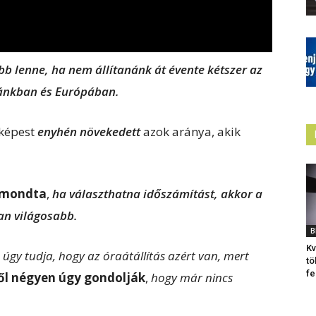
bb lenne, ha nem állítanánk át évente kétszer az
zánkban és Európában.
képest
enyhén növekedett
azok aránya, akik
 mondta
,
ha választhatna időszámítást, akkor a
an világosabb.
B
Kv
úgy tudja, hogy az óraátállítás azért van, mert
tö
fe
ől négyen úgy gondolják
,
hogy már nincs