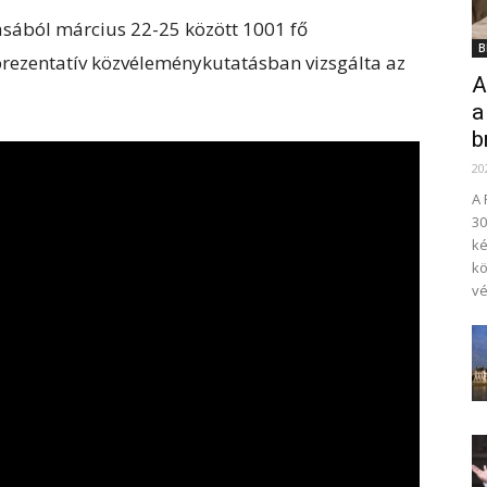
ából március 22-25 között 1001 fő
B
prezentatív közvéleménykutatásban vizsgálta az
A
a
b
20
A 
30
ké
kö
vé