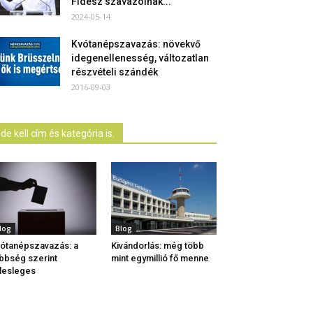
Fidesz szavazóinak...
2024-05-14
Kvótanépszavazás: növekvő
idegenellenesség, változatlan
részvételi szándék
2016-09-03
Ide kell cím és kategória is.
log
Blog
ótanépszavazás: a
Kivándorlás: még több
bbség szerint
mint egymillió fő menne
lesleges