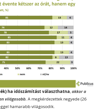
ék) ha időszámítást választhatna
,
akkor a
an világosabb.
A megkérdezettek negyede (26
 reggel hamarabb világosodik.