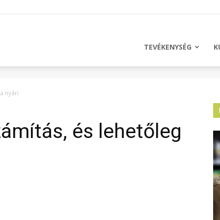
licus
TEVÉKENYSÉG
K
a nyári
ámítás, és lehetőleg