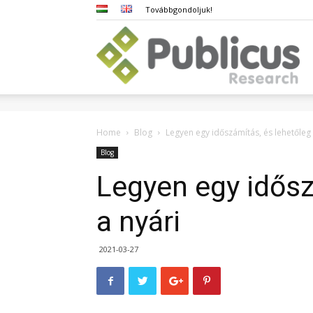
Továbbgondoljuk!
Pub
Home
Blog
Legyen egy időszámítás, és lehetőleg 
Blog
Legyen egy idősz
a nyári
2021-03-27