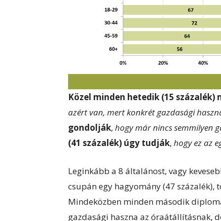
Közel minden hetedik (15 százalék)
azért van, mert konkrét gazdasági haszn
gondolják
,
hogy már nincs semmilyen g
(41 százalék) úgy tudják
,
hogy ez az e
Leginkább a 8 általánost, vagy keveseb
csupán egy hagyomány (47 százalék), to
Mindeközben minden második diplomás (
gazdasági haszna az óraátállításnak, 