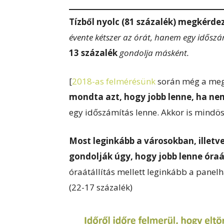
Tízből nyolc (81 százalék) megkérdez
évente kétszer az órát, hanem egy idősz
13 százalék
gondolja másként.
[
2018-as felmérésünk
során még a meg
mondta azt, hogy jobb lenne, ha nem
egy időszámítás lenne. Akkor is mindö
Most leginkább a városokban, illetv
gondolják úgy, hogy jobb lenne óraát
óraátállítás mellett leginkább a pane
(22-17 százalék)