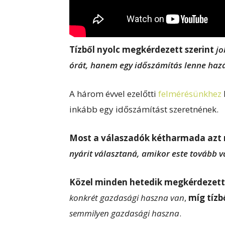
Tízből nyolc megkérdezett szerint
jo
órát, hanem egy időszámítás lenne ha
A három évvel ezelőtti
felmérésünkhez
inkább egy időszámítást szeretnének.
Most a válaszadók kétharmada azt
nyárit választaná, amikor este tovább v
Közel minden hetedik megkérdezett
konkrét gazdasági haszna van
,
míg tízb
semmilyen gazdasági haszna
.