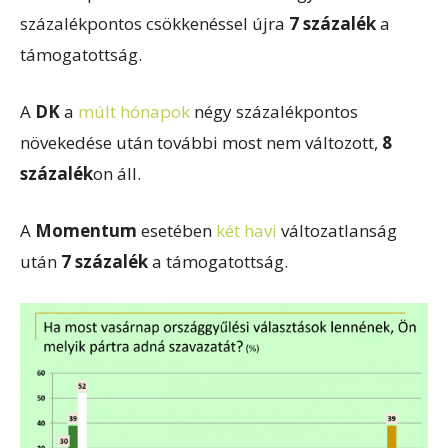
százalékpontos csökkenéssel újra
7 százalék
a
támogatottság.
A
DK
a
múlt hónapok
négy százalékpontos
növekedése után további most nem változott,
8
százalék
on áll.
A
Momentum
esetében
két havi
változatlanság
után
7 százalék
a támogatottság.