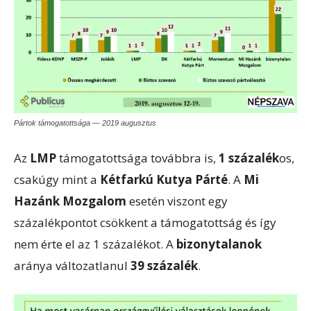
Pártok támogatottsága — 2019 augusztus
Az
LMP
támogatottsága továbbra is,
1 százalék
os,
csakúgy mint a
Kétfarkú Kutya Párté
. A
Mi
Hazánk Mozgalom
esetén viszont egy
százalékpontot csökkent a támogatottság és így
nem érte el az 1 százalékot. A
bizonytalanok
aránya változatlanul
39 százalék
.