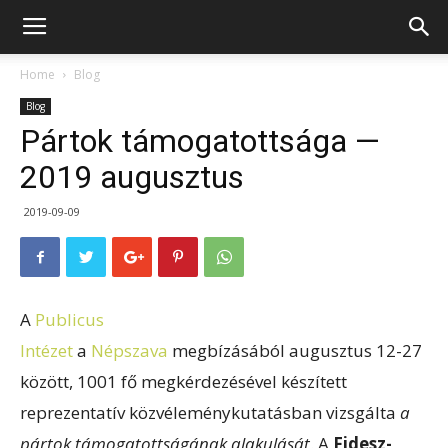
Home
Blog
Blog
Pártok támogatottsága —
2019 augusztus
2019-09-09
A
Publicus
Intézet
a
Népszava
megbízásából
augusztus 12-27
között, 1001 fő megkérdezésével készített
reprezentatív közvéleménykutatásban vizsgálta
a
pártok támogatottságának alakulását
. A
Fidesz-