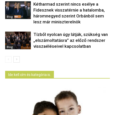
Kétharmad szerint nincs esélye a
Fidesznek visszatérnie a hatalomba,
háromnegyed szerint Orbánból sem
Blog
lesz már miniszterelnök
Tízből nyolcan úgy látják, szükség van
„elszámoltatásra” az előző rendszer
visszaéléseivel kapcsolatban
Blog
Ide kell cím és kategória is.