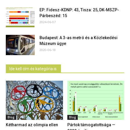
EP: Fidesz-KDNP: 43, Tisza: 25, DK-MSZP-
Párbeszéd: 15
2024-06-07
Budapest: A 3-as metró és a Közlekedési
Múzeum ügye
2020-06-18
Ide kell cím és kategória is.
Blog
Blog
Kétharmad az olimpia ellen
Pártok támogatottsága —