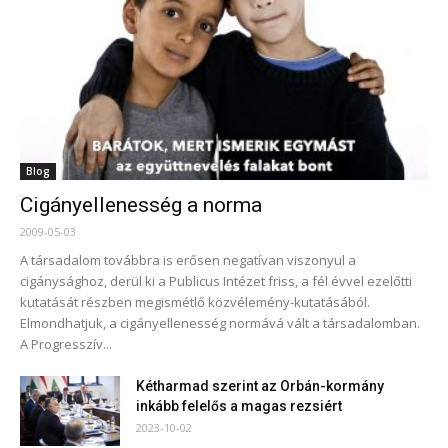
Blog
Cigányellenesség a norma
2009-05-03
A társadalom továbbra is erősen negatívan viszonyul a
cigánysághoz, derül ki a Publicus Intézet friss, a fél évvel ezelőtti
kutatását részben megismétlő közvélemény-kutatásából.
Elmondhatjuk, a cigányellenesség normává vált a társadalomban.
A Progresszív...
Kétharmad szerint az Orbán-kormány
inkább felelős a magas rezsiért
2023-10-02