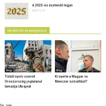
A 2025-ös esztendő legjei
2025-12-31
Ide kell cím és kategória is.
Blog
Blog
Tízből nyolc szerint
Ki nyerte a Magyar vs.
Oroszország jogtalanul
Menczer szóváltást?
támadja Ukrajnát
[vc_row