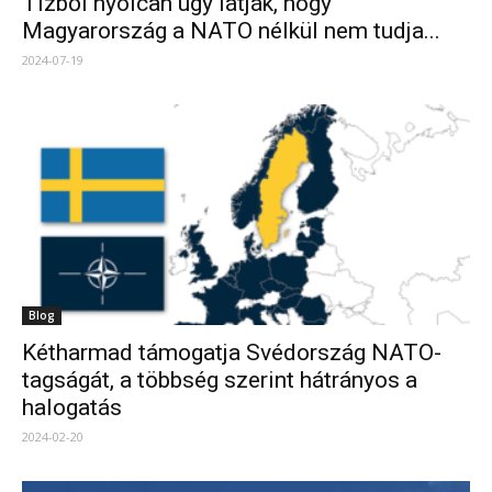
Tízből nyolcan úgy látják, hogy
Magyarország a NATO nélkül nem tudja...
2024-07-19
Blog
Kétharmad támogatja Svédország NATO-
tagságát, a többség szerint hátrányos a
halogatás
2024-02-20