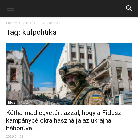
Home
Címkék:
Külpolitika
Tag: külpolitika
Blog
Kétharmad egyetért azzal, hogy a Fidesz
kampánycélokra használja az ukrajnai
háborúval...
2026-04-08