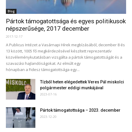
Blog
Pártok támogatottsága és egyes politikusok
népszerűsége, 2017 december
2017-12-17
A Publicus Intézet a Vasárnapi Hírek megbízásából, december 8 és
13 között, 1005 fő megkérdezésével készített reprezentatív
közvéleménykutatásban vizsgálta a pártok támogatottságát és a
szavazási hajlandóságokat. Az elmúlt egy
hónapban a Fidesz támogatottsága egy...
Tízből heten elégedettek Veres Pál miskolci
polgármester eddigi munkájával
2023-07-16
Pártok támogatottsága – 2023. december
2023-12-20