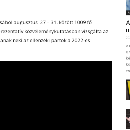
B
ából augusztus 27 – 31. között 1009 fő
A
m
prezentatív közvéleménykutatásban vizsgálta az
20
nak neki az ellenzéki pártok a 2022-es
A 
07
ké
kö
vé