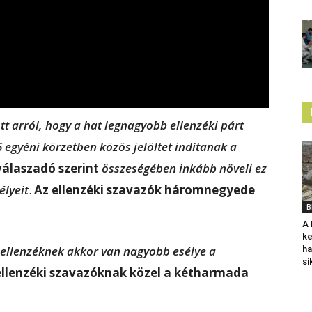
tt arról, hogy a hat legnagyobb ellenzéki párt
egyéni körzetben közös jelöltet indítanak a
álaszadó szerint
összeségében inkább növeli ez
élyeit
.
Az ellenzéki szavazók háromnegyede
B
A 
ke
ellenzéknek akkor van nagyobb esélye a
ha
si
ellenzéki szavazóknak közel a kétharmada