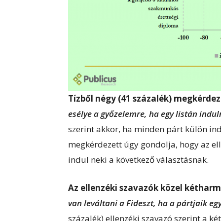
Tízből négy (41 százalék) megkérde
esélye a győzelemre, ha egy listán indul
szerint akkor, ha minden párt külön ind
megkérdezett úgy gondolja, hogy az ell
indul neki a következő választásnak.
Az ellenzéki szavazók közel kétharm
van leváltani a Fideszt, ha a pártjaik eg
százalék) ellenzéki szavazó szerint a ké