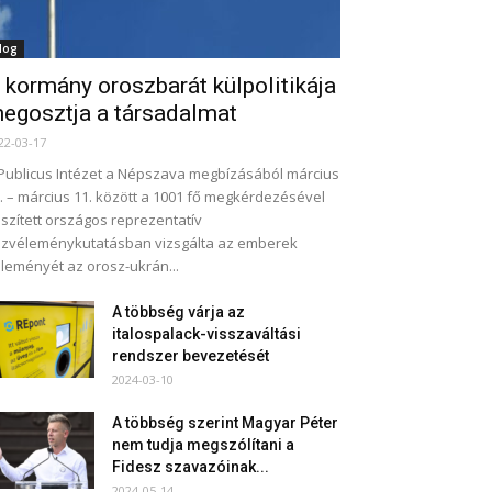
log
 kormány oroszbarát külpolitikája
egosztja a társadalmat
22-03-17
Publicus Intézet a Népszava megbízásából március
. – március 11. között a 1001 fő megkérdezésével
szített országos reprezentatív
zvéleménykutatásban vizsgálta az emberek
leményét az orosz-ukrán...
A többség várja az
italospalack-visszaváltási
rendszer bevezetését
2024-03-10
A többség szerint Magyar Péter
nem tudja megszólítani a
Fidesz szavazóinak...
2024-05-14