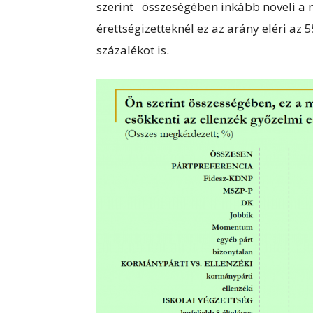
szerint összeségében inkább növeli a m
érettségizetteknél ez az arány eléri az
százalékot is.