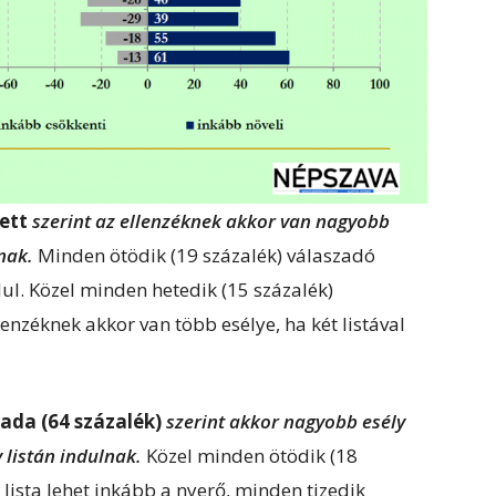
zett
szerint az ellenzéknek akkor van nagyobb
nak.
Minden ötödik (19 százalék) válaszadó
ul. Közel minden hetedik (15 százalék)
enzéknek akkor van több esélye, ha két listával
ada (64 százalék)
szerint akkor nagyobb esély
y listán indulnak.
Közel minden ötödik (18
t lista lehet inkább a nyerő, minden tizedik