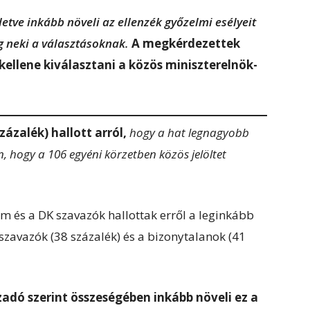
lletve inkább növeli az ellenzék győzelmi esélyeit
g neki a választásoknak.
A megkérdezettek
kellene kiválasztani a közös miniszterelnök-
zalék) hallott arról,
hogy a hat legnagyobb
, hogy a 106 egyéni körzetben közös jelöltet
 és a DK szavazók hallottak erről a leginkább
 szavazók (38 százalék) és a bizonytalanok (41
adó szerint összeségében inkább növeli ez a