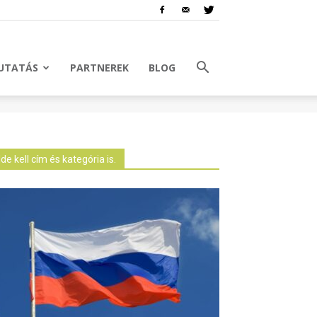
UTATÁS
PARTNEREK
BLOG
Ide kell cím és kategória is.