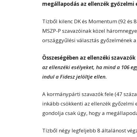
megállapodás az ellenzék győzelmi e
Tízből kilenc DK és Momentum (92 és 88
MSZP-P szavazóinak közel háromnegyede
országgyűlési választás győzelmének a 
Összeségében az ellenzéki szavazók
az ellenzéki esélyeket, ha mind a 106 eg
indul a Fidesz jelöltje ellen.
A kormánypárti szavazók fele (47 száz
inkább csökkenti az ellenzék győzelmi e
gondolja csak úgy, hogy a megállapodás
Tízből négy legfeljebb 8 általánost vég