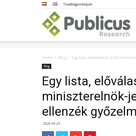
Továbbgondoljuk!
Pub
Home
Blog
Egy lista, előválasztás, és közös mini
Blog
Egy lista, elővál
miniszterelnök-je
ellenzék győzelmi
2020-09-23