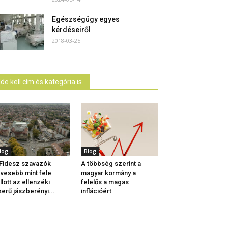
Egészségügy egyes
kérdéseiről
2018-03-25
Ide kell cím és kategória is.
log
Blog
Fidesz szavazók
A többség szerint a
vesebb mint fele
magyar kormány a
llott az ellenzéki
felelős a magas
kerű jászberényi...
inflációért