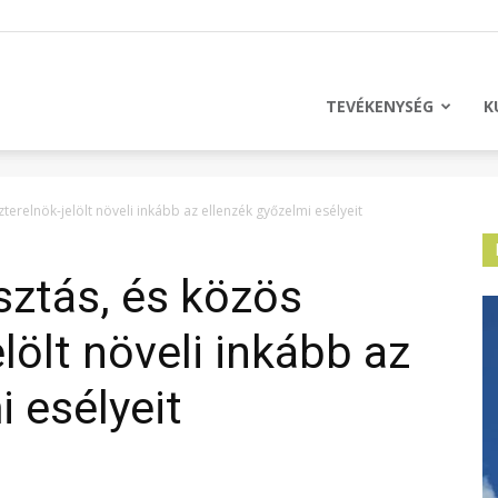
licus
TEVÉKENYSÉG
K
szterelnök-jelölt növeli inkább az ellenzék győzelmi esélyeit
asztás, és közös
lölt növeli inkább az
 esélyeit