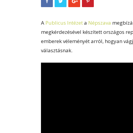
A
Publicus Intézet
a
Népszava
megbízás
megkérdezésével készített országos re
emberek véleményét arról, hogyan vágja
választásnak.