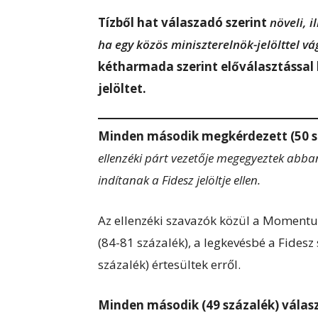
Tízből hat válaszadó szerint
növeli, i
ha egy közös miniszterelnök-jelölttel vá
kétharmada szerint előválasztással 
jelöltet.
Minden második megkérdezett (50 szá
ellenzéki párt vezetője megegyeztek abban
indítanak a Fidesz jelöltje ellen.
Az ellenzéki szavazók közül a Momentum
(84-81 százalék), a legkevésbé a Fidesz
százalék) értesültek erről.
Minden második (49 százalék) válasz