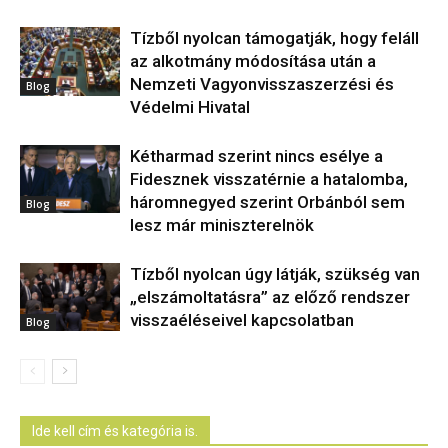
Tízből nyolcan támogatják, hogy feláll
az alkotmány módosítása után a
Nemzeti Vagyonvisszaszerzési és
Blog
Védelmi Hivatal
Kétharmad szerint nincs esélye a
Fidesznek visszatérnie a hatalomba,
háromnegyed szerint Orbánból sem
Blog
lesz már miniszterelnök
Tízből nyolcan úgy látják, szükség van
„elszámoltatásra” az előző rendszer
visszaéléseivel kapcsolatban
Blog
Ide kell cím és kategória is.