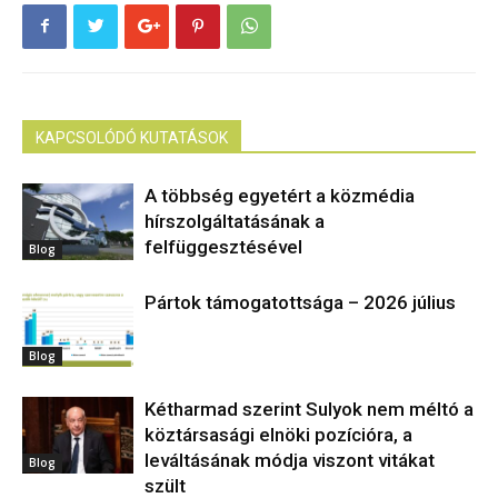
KAPCSOLÓDÓ KUTATÁSOK
A többség egyetért a közmédia
hírszolgáltatásának a
felfüggesztésével
Blog
Pártok támogatottsága – 2026 július
Blog
Kétharmad szerint Sulyok nem méltó a
köztársasági elnöki pozícióra, a
leváltásának módja viszont vitákat
Blog
szült