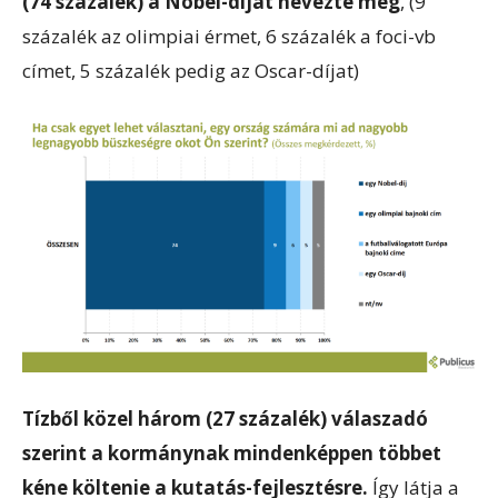
(74 százalék) a Nobel-díjat nevezte meg
, (9
százalék az olimpiai érmet, 6 százalék a foci-vb
címet, 5 százalék pedig az Oscar-díjat)
Tízből közel három (27 százalék) válaszadó
szerint a kormánynak mindenképpen többet
kéne költenie a kutatás-fejlesztésre.
Így látja a