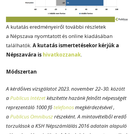
A kutatás eredményeiről további részletek
a Népszava nyomtatott és online kiadásában
találhatók.
A kutatás ismertetésekor kérjük a
Népszavára is
hivatkozzanak
.
Módszertan
A kérdőíves vizsgálatot 2023. november 22–30. között
a
Publicus Intézet
készítette hazánk felnőtt népességét
reprezentáló 1000 fő
telefonos
megkérdezésével ,
a
Publicus Omnibusz
részeként. A mintavételből eredő
torzulások a KSH Népszámlálás 2016 adatain alapuló