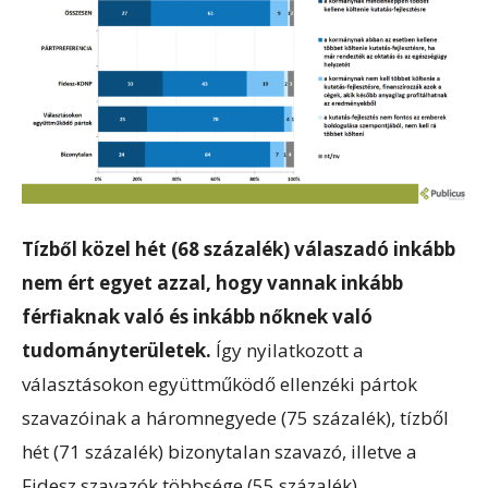
Tízből közel hét (68 százalék) válaszadó inkább
nem ért egyet azzal, hogy vannak inkább
férfiaknak való és inkább nőknek való
tudományterületek.
Így nyilatkozott a
választásokon együttműködő ellenzéki pártok
szavazóinak a háromnegyede (75 százalék), tízből
hét (71 százalék) bizonytalan szavazó, illetve a
Fidesz szavazók többsége (55 százalék)