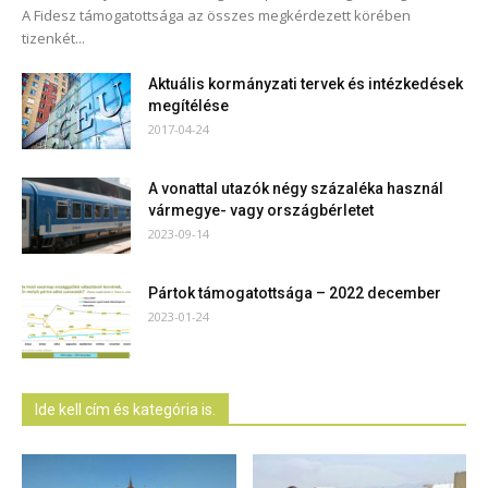
A Fidesz támogatottsága az összes megkérdezett körében
tizenkét...
Aktuális kormányzati tervek és intézkedések
megítélése
2017-04-24
A vonattal utazók négy százaléka használ
vármegye- vagy országbérletet
2023-09-14
Pártok támogatottsága – 2022 december
2023-01-24
Ide kell cím és kategória is.