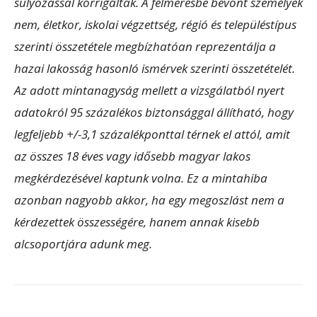
súlyozással korrigáltak. A felmérésbe bevont személyek
nem, életkor, iskolai végzettség, régió és településtípus
szerinti összetétele megbízhatóan reprezentálja a
hazai lakosság hasonló ismérvek szerinti összetételét.
Az adott mintanagyság mellett a vizsgálatból nyert
adatokról 95 százalékos biztonsággal állítható, hogy
legfeljebb +/-3,1 százalékponttal térnek el attól, amit
az összes 18 éves vagy idősebb magyar lakos
megkérdezésével kaptunk volna. Ez a mintahiba
azonban nagyobb akkor, ha egy megoszlást nem a
kérdezettek összességére, hanem annak kisebb
alcsoportjára adunk meg.