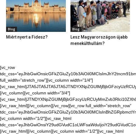
Blog
Blog
Miért nyert a Fidesz?
Lesz Magyarországon újabb
menekülthullám?
[vc_row
tdc_css=”eyJhbGwiOnsicGFkZGluZy10b3AiOiI0MCIsImJhY2tncm91bmQ
full_width=”stretch_row”][vc_column width=”1/4″]
[vc_raw_html]JTA5JTA5JTA5JTA5JTNDYXNpZGUlMjBjbGFzcyUzR
[/vc_column][vc_column width=”3/4″]
[vc_raw_html]JTNDYXNpZGUlMjBjbGFzcyUzRCUyMmZvb3Rlci10Z
[/vc_raw_html][/vc_column][/vc_row][vc_row full_width=”stretch_row”
tdc_css=”eyJhbGwiOnsicGFkZGluZy10b3AiOiI0MCIsInBhZGRpbmctYm9
[vc_column width=”1/2″][vc_raw_html
tdc_css=”eyJhbGwiOnsiY29udGVudC1oLWFsaWduIjoiY29udGVudC1o
[/vc_raw_html][/vc_column][vc_column width=”1/2″][vc_raw_html