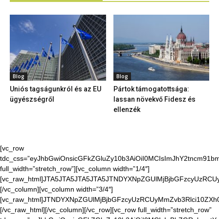
Blog
Blog
Uniós tagságunkról és az EU
Pártok támogatottsága:
ügyészségről
lassan növekvő Fidesz és
ellenzék
[vc_row
tdc_css=”eyJhbGwiOnsicGFkZGluZy10b3AiOiI0MCIsImJhY2tncm91bmQ
full_width=”stretch_row”][vc_column width=”1/4″]
[vc_raw_html]JTA5JTA5JTA5JTA5JTNDYXNpZGUlMjBjbGFzcyUzR
[/vc_column][vc_column width=”3/4″]
[vc_raw_html]JTNDYXNpZGUlMjBjbGFzcyUzRCUyMmZvb3Rlci10Z
[/vc_raw_html][/vc_column][/vc_row][vc_row full_width=”stretch_row”