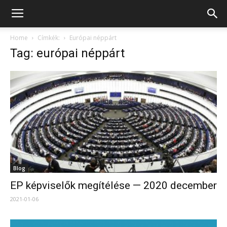
Home
Címkék:
Európai néppárt
Tag: európai néppárt
Blog
EP képviselők megítélése — 2020 december
2021-01-06