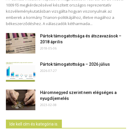
1009 fő megkérdezésével készített országos reprezentatív
közvéleménykutatásban vizsgálta hogyan viszonyulnak az
emberek a kormány Trianon-politikájához, illetve magához a
békeszerződéshez. A válaszadók kétharmada...
Pártok támogatottsága és átszavazások –
2018 április
2018-05-06
Pártok támogatottsága – 2026 július
2026-07-27
Háromnegyed szerint nem elégséges a
nyugdíjemelés
2023-02-08
Ide kell cím és kategória is.