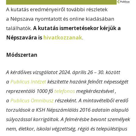
A kutatás eredményeiről további részletek
a Népszava nyomtatott és online kiadásában
találhatók.
A kutatás ismertetésekor kérjük a
Népszavára is
hivatkozzanak
.
Módszertan
A kérdőíves vizsgálatot 2024. április 26 – 30. között
a
Publicus Intézet
készítette hazánk felnőtt népességét
reprezentáló 1000 fő
telefonos
megkérdezésével ,
a
Publicus Omnibusz
részeként. A mintavételből eredő
torzulások a KSH Népszámlálás 2016 adatain alapuló
súlyozással korrigáltak. A felmérésbe bevont személyek
nem, életkor, iskolai végzettség, régió és településtípus