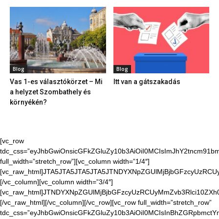
Blog
Blog
Vas 1-es választókörzet – Mi
Itt van a gátszakadás
a helyzet Szombathely és
környékén?
[vc_row
tdc_css=”eyJhbGwiOnsicGFkZGluZy10b3AiOiI0MCIsImJhY2tncm91bmQ
full_width=”stretch_row”][vc_column width=”1/4″]
[vc_raw_html]JTA5JTA5JTA5JTA5JTNDYXNpZGUlMjBjbGFzcyUzR
[/vc_column][vc_column width=”3/4″]
[vc_raw_html]JTNDYXNpZGUlMjBjbGFzcyUzRCUyMmZvb3Rlci10Z
[/vc_raw_html][/vc_column][/vc_row][vc_row full_width=”stretch_row”
tdc_css=”eyJhbGwiOnsicGFkZGluZy10b3AiOiI0MCIsInBhZGRpbmctYm9