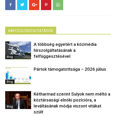
KAPCSOLÓDÓ KUTATÁSOK
A többség egyetért a közmédia
hírszolgáltatásának a
felfüggesztésével
Blog
Pártok támogatottsága – 2026 július
Blog
Kétharmad szerint Sulyok nem méltó a
köztársasági elnöki pozícióra, a
leváltásának módja viszont vitákat
Blog
szült