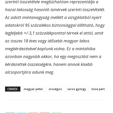
szerinti összetétele megbízhatóan reprezentálja a
hazai lakosság hasonló ismérvek szerinti összetételét.
Az adott mintanagyság mellett a vizsgálatból nyert
adatokról 95 százalékos biztonsággal állítható, hogy
legfeljebb +/-3,1 százalékponttal térnek el attól, amit
az összes 18 éves vagy idősebb magyar lakos
megkérdezésével kaptunk volna. Ez a mintahiba
azonban nagyobb akkor, ha egy megoszlást nem a
kérdezettek összességére, hanem annak kisebb
alcsoportjára adunk meg
.
CÍMKÉK:
magyar péter
országos
soros györgy
tisza párt