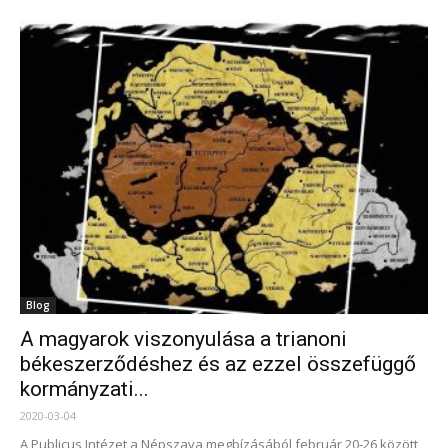
Blog
A magyarok viszonyulása a trianoni
békeszerződéshez és az ezzel összefüggő
kormányzati...
2020-03-04
A Publicus Intézet a Népszava megbízásából február 20-26 között