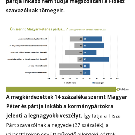
pártja inkább nem tudja megszólítani a Fidesz
szavazóinak tömegeit.
A megkérdezettek 14 százaléka szerint Magyar
Péter és pártja inkább a kormánypártokra
jelenti a legnagyobb veszélyt.
Így látja a Tisza
Párt szavazóinak a negyede (27 százalék), a
választásokon együttműködő ellenzéki pártok