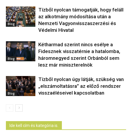
Tízből nyolcan támogatják, hogy feláll
az alkotmány módosítása után a
Nemzeti Vagyonvisszaszerzési és
Blog
Védelmi Hivatal
Kétharmad szerint nincs esélye a
Fidesznek visszatérnie a hatalomba,
háromnegyed szerint Orbánból sem
Blog
lesz már miniszterelnök
Tízből nyolcan úgy látják, szükség van
„elszámoltatásra” az előző rendszer
visszaéléseivel kapcsolatban
Blog
Ide kell cím és kategória is.