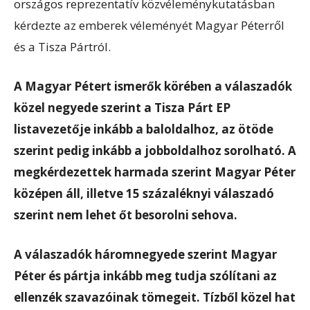
országos reprezentatív közvéleménykutatásban
kérdezte az emberek véleményét Magyar Péterről
és a Tisza Pártról.
A Magyar Pétert ismerők körében a válaszadók
közel negyede szerint a Tisza Párt EP
listavezetője inkább a baloldalhoz, az ötöde
szerint pedig inkább a jobboldalhoz sorolható. A
megkérdezettek harmada szerint Magyar Péter
középen áll, illetve 15 százaléknyi válaszadó
szerint nem lehet őt besorolni sehova.
A válaszadók háromnegyede szerint Magyar
Péter és pártja inkább meg tudja szólítani az
ellenzék szavazóinak tömegeit. Tízből közel hat