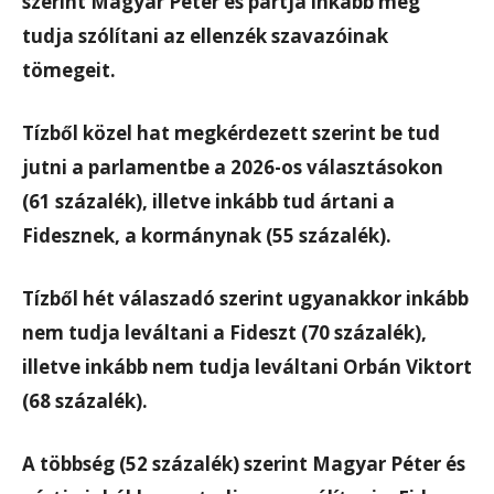
szerint Magyar Péter és pártja inkább meg
tudja szólítani az ellenzék szavazóinak
tömegeit.
Tízből közel hat megkérdezett szerint be tud
jutni a parlamentbe a 2026-os választásokon
(61 százalék), illetve inkább tud ártani a
Fidesznek, a kormánynak (55 százalék).
Tízből hét válaszadó szerint ugyanakkor inkább
nem tudja leváltani a Fideszt (70 százalék),
illetve inkább nem tudja leváltani Orbán Viktort
(68 százalék).
A többség (52 százalék) szerint Magyar Péter és