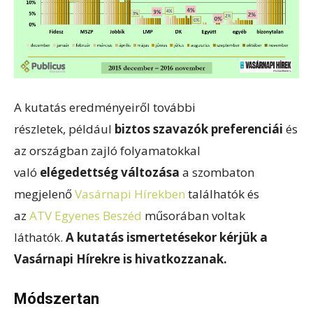
A kutatás eredményeiről további
részletek, például
biztos szavazók preferenciái
és
az országban zajló folyamatokkal
való
elégedettség változása
a szombaton
megjelenő
Vasárnapi Hírekben
találhatók és
az
ATV Egyenes Beszéd
műsorában voltak
láthatók.
A kutatás ismertetésekor kérjük a
Vasárnapi Hírekre is hivatkozzanak.
Módszertan