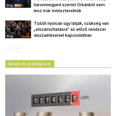
háromnegyed szerint Orbánból sem
Blog
lesz már miniszterelnök
Tízből nyolcan úgy látják, szükség van
„elszámoltatásra” az előző rendszer
visszaéléseivel kapcsolatban
Blog
Ide kell cím és kategória is.