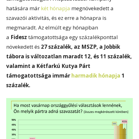
hatására már
két hónapja
megnövekedett a
szavazói aktivitás, és ez erre a hónapra is
megmaradt. Az elmúlt egy hónapban
a
Fidesz
támogatottsága egy százalékponttal
növekedett és
27 százalék, az MSZP, a Jobbik
tábora is változatlan maradt 12, és 11 százalék,
valamint a Kétfarkú Kutya Párt
támogatottsága immár
harmadik hónapja
1
százalék.