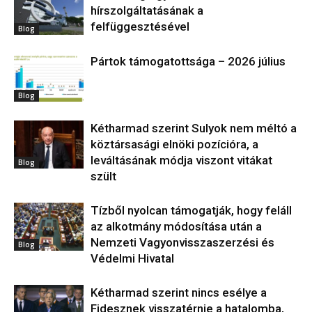
hírszolgáltatásának a
felfüggesztésével
Blog
Pártok támogatottsága – 2026 július
Blog
Kétharmad szerint Sulyok nem méltó a
köztársasági elnöki pozícióra, a
leváltásának módja viszont vitákat
Blog
szült
Tízből nyolcan támogatják, hogy feláll
az alkotmány módosítása után a
Nemzeti Vagyonvisszaszerzési és
Blog
Védelmi Hivatal
Kétharmad szerint nincs esélye a
Fidesznek visszatérnie a hatalomba,