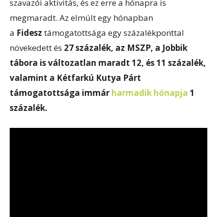
szavazói aktivitás, és ez erre a hónapra is
megmaradt. Az elmúlt egy hónapban
a
Fidesz
támogatottsága egy százalékponttal
növekedett és
27 százalék, az MSZP, a Jobbik
tábora is változatlan maradt 12, és 11 százalék,
valamint a Kétfarkú Kutya Párt
támogatottsága immár
harmadik hónapja
1
százalék.