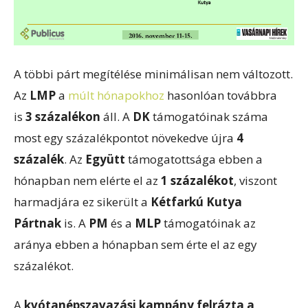
A többi párt megítélése minimálisan nem változott.
Az
LMP
a
múlt hónapokhoz
hasonlóan továbbra
is
3 százalékon
áll. A
DK
támogatóinak száma
most egy százalékpontot növekedve újra
4
százalék
. Az
Együtt
támogatottsága ebben a
hónapban nem elérte el az
1 százalékot
, viszont
harmadjára ez sikerült a
Kétfarkú Kutya
Pártnak
is. A
PM
és a
MLP
támogatóinak az
aránya ebben a hónapban sem érte el az egy
százalékot.
A
kvótanépszavazási kampány felrázta a