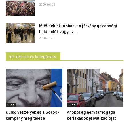
2009-06-03
Mitől félünk jobban – a járvány gazdasági
hatásaitól, vagy az...
2020-11-18
Ide kell cím és kategória is.
Blog
Blog
Külső veszélyek és a Soros-
A többség nem támogatja
kampány megítélése
bérlakások privatizációját