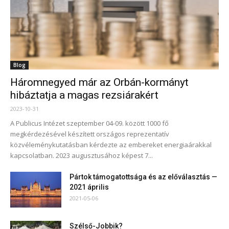
Blog
Háromnegyed már az Orbán-kormányt
hibáztatja a magas rezsiárakért
2023-10-31
A Publicus Intézet szeptember 04-09. között 1000 fő
megkérdezésével készített országos reprezentatív
közvéleménykutatásban kérdezte az embereket energiaárakkal
kapcsolatban. 2023 augusztusához képest 7...
Pártok támogatottsága és az előválasztás —
2021 április
2021-05-06
Szélső-Jobbik?