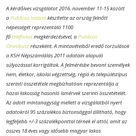
A kérdőíves vizsgálatot 2016. november 11-15 között
a
Publicus Intézet
készítette az ország felnőtt
népességét reprezentáló 1100
fő
telefonos
megkérdezésével, a
Publicus
Omnibusz
részeként. A mintavételből eredő torzulások
a KSH Népszámlálás 2011 adatain alapuló
súlyozással korrigáltak. A felmérésbe bevont személyek
nem, életkor, iskolai végzettség, régió és településtípus
szerinti összetétele megbízhatóan reprezentálja a
hazai lakosság hasonló ismérvek szerinti összetételét.
Az adott mintanagyság mellett a vizsgálatból nyert
adatokról 95 százalékos biztonsággal állítható, hogy
legfeljebb +/-3 százalékponttal térnek el attól, amit az
összes 18 éves vagy idősebb magyar lakos