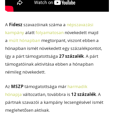
A
Fidesz
szavazóinak száma a
népszavazási
kampány
alatt
folyamatosan
növekedett majd
a
múlt hónapban
megtorpant, viszont ebben a
hónapban ismét növekedett egy százalékpontot,
így a párt támogatottsága
27 százalék
. A párt
támogatóinak aktivitása ebben a hónapban
némileg növekedett.
Az
MSZP
támogatottsága már
harmadik
hónapja
változatlan, továbbra is
12 százalék
. A
pártnak szavazói a kampány lecsengésével ismét
meglehetősen aktívak.