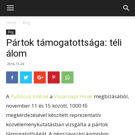
Home
Blog
Blog
Pártok támogatottsága: téli
álom
2016-11-26
A
Publicus Intézet
a
Vasárnapi Hírek
megbízásából,
november 11 és 15 között, 1000 fő
megkérdezésével készített reprezentatív
közvéleménykutatásban vizsgálta a pártok
támogatottságát. A népszavazási kampány