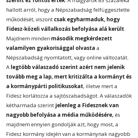
szerint ez fontos érték
. A magyarok 85 százaléka
hallott arról, hogy a Népszabadság felfüggesztette
működését, viszont
csak egyharmaduk, hogy
Fidesz-közeli vállalkozás befolyása alá került
.
Majdnem minden
második megkérdezett
valamilyen gyakorisággal olvasta
a
Népszabadság nyomtatott, vagy online változatát.
A
legtöbb válaszadó szerint azért nem jelenik
tovább meg a lap, mert kritizálta a kormányt és
a kormánypárti politikusokat
, illetve mert a
Fidesz korlátozza a sajtószabadságot. A válaszadók
kétharmada szerint
jelenleg a Fidesznek van
nagyobb befolyása a média működésére,
és
majdnem ennyien gondolják azt, hogy most, a
Fidesz kormány idején van a kormánynak nagyobb