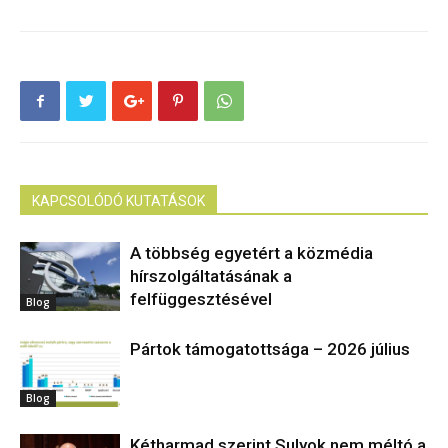
KAPCSOLÓDÓ KUTATÁSOK
A többség egyetért a közmédia
hírszolgáltatásának a
felfüggesztésével
Blog
Pártok támogatottsága – 2026 július
Blog
Kétharmad szerint Sulyok nem méltó a