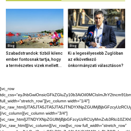
Blog
Blog
Szabadstrandok: tízből kilenc
Ki a legesélyesebb Zuglóban
ember fontosnak tartja, hogy
az elkövetkező
a természetes vizek mellett...
önkormányzati választáson?
[vc_row
tdc_css=”eyJhbGwiOnsicGFkZGluZy10b3AiOiI0MCIsImJhY2tncm91bmQ
full_width=”stretch_row”][vc_column width=”1/4″]
[vc_raw_html]JTA5JTA5JTA5JTA5JTNDYXNpZGUlMjBjbGFzcyUzR
[/vc_column][vc_column width=”3/4″]
[vc_raw_html]JTNDYXNpZGUlMjBjbGFzcyUzRCUyMmZvb3Rlci10Z
[/vc_raw_html][/vc_column][/vc_row][vc_row full_width=”stretch_row”