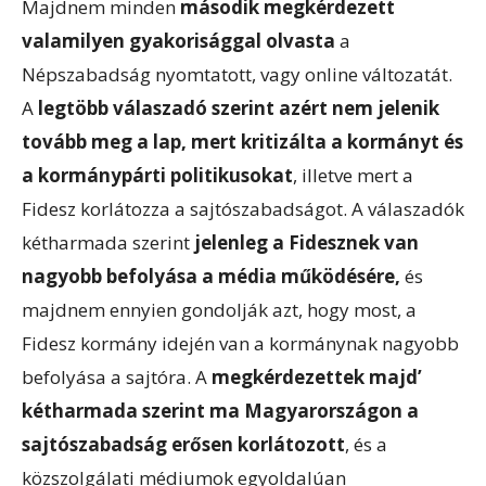
Majdnem minden
második megkérdezett
valamilyen gyakorisággal olvasta
a
Népszabadság nyomtatott, vagy online változatát.
A
legtöbb válaszadó szerint azért nem jelenik
tovább meg a lap, mert kritizálta a kormányt és
a kormánypárti politikusokat
, illetve mert a
Fidesz korlátozza a sajtószabadságot. A válaszadók
kétharmada szerint
jelenleg a Fidesznek van
nagyobb befolyása a média működésére,
és
majdnem ennyien gondolják azt, hogy most, a
Fidesz kormány idején van a kormánynak nagyobb
befolyása a sajtóra. A
megkérdezettek majd’
kétharmada szerint ma Magyarországon a
sajtószabadság erősen korlátozott
, és a
közszolgálati médiumok egyoldalúan