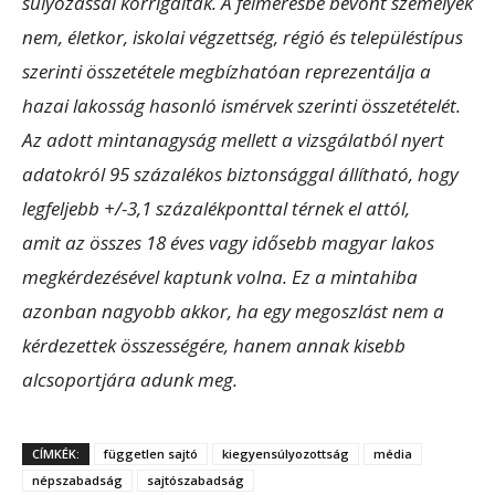
súlyozással korrigáltak. A felmérésbe bevont személyek
nem, életkor, iskolai végzettség, régió és településtípus
szerinti összetétele megbízhatóan reprezentálja a
hazai lakosság hasonló ismérvek szerinti összetételét.
Az adott mintanagyság mellett a vizsgálatból nyert
adatokról 95 százalékos biztonsággal állítható, hogy
legfeljebb +/-3,1 százalékponttal térnek el attól,
amit az összes 18 éves vagy idősebb magyar lakos
megkérdezésével kaptunk volna. Ez a mintahiba
azonban nagyobb akkor, ha egy megoszlást nem a
kérdezettek összességére, hanem annak kisebb
alcsoportjára adunk meg.
CÍMKÉK:
független sajtó
kiegyensúlyozottság
média
népszabadság
sajtószabadság