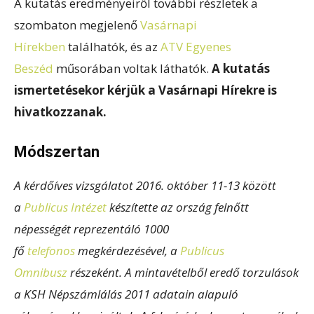
A kutatás eredményeiről további részletek a
szombaton megjelenő
Vasárnapi
Hírekben
találhatók, és az
ATV Egyenes
Beszéd
műsorában voltak láthatók.
A kutatás
ismertetésekor kérjük a Vasárnapi Hírekre is
hivatkozzanak.
Módszertan
A kérdőíves vizsgálatot 2016. október 11-13 között
a
Publicus Intézet
készítette az ország felnőtt
népességét reprezentáló 1000
fő
telefonos
megkérdezésével, a
Publicus
Omnibusz
részeként. A mintavételből eredő torzulások
a KSH Népszámlálás 2011 adatain alapuló