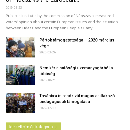
2019-03-23
Publicus Institute, by the commission of Népszava, measured
voters’ opinion about certain European issues and the situation
between Fidesz and the European People’s Party...
Pártok támogatottsága — 2020 március
vége
2020-03-26
Nem kér a hatósági üzemanyagárból a
többség
2023-10-21
Továbbra is rendkívül magas a tiltakozó
pedagógusok támogatása
2022-12-19
Ide kell cím és kategória is.