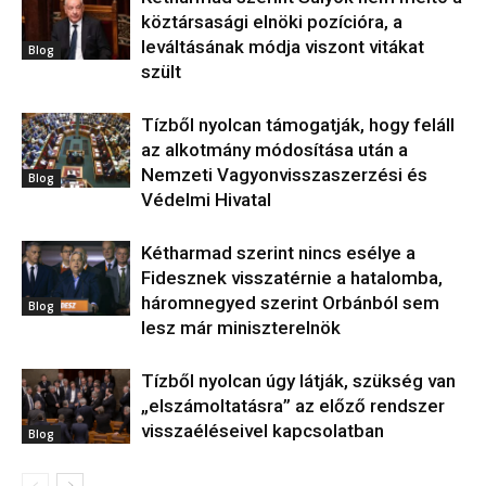
köztársasági elnöki pozícióra, a
leváltásának módja viszont vitákat
Blog
szült
Tízből nyolcan támogatják, hogy feláll
az alkotmány módosítása után a
Nemzeti Vagyonvisszaszerzési és
Blog
Védelmi Hivatal
Kétharmad szerint nincs esélye a
Fidesznek visszatérnie a hatalomba,
háromnegyed szerint Orbánból sem
Blog
lesz már miniszterelnök
Tízből nyolcan úgy látják, szükség van
„elszámoltatásra” az előző rendszer
visszaéléseivel kapcsolatban
Blog