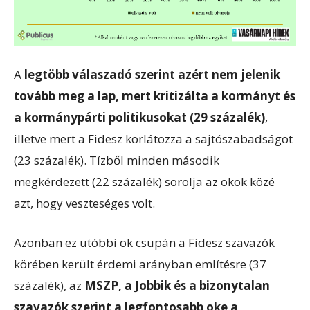
A
legtöbb válaszadó szerint azért nem jelenik
tovább meg a lap, mert kritizálta a kormányt és
a kormánypárti politikusokat (29 százalék)
,
illetve mert a Fidesz korlátozza a sajtószabadságot
(23 százalék). Tízből minden második
megkérdezett (22 százalék) sorolja az okok közé
azt, hogy veszteséges volt.
Azonban ez utóbbi ok csupán a Fidesz szavazók
körében került érdemi arányban említésre (37
százalék), az
MSZP, a Jobbik és a bizonytalan
szavazók szerint a legfontosabb oke a