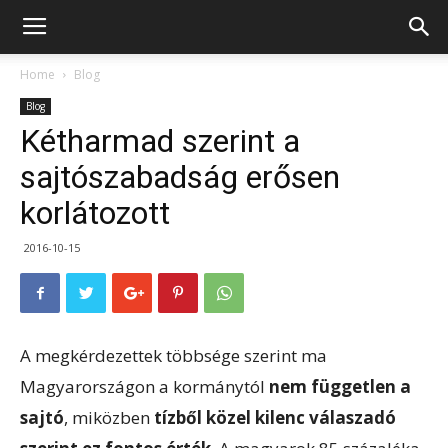
Home
Blog
Blog
Kétharmad szerint a
sajtószabadság erősen
korlátozott
2016-10-15
A megkérdezettek többsége szerint ma
Magyarországon a kormánytól
nem független a
sajtó
, miközben
tízből közel kilenc válaszadó