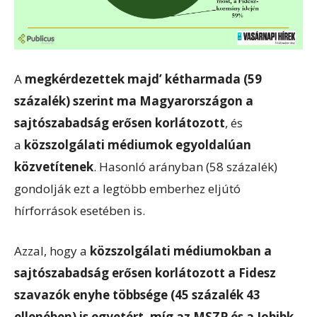
A
megkérdezettek majd’ kétharmada (59
százalék) szerint ma Magyarországon a
sajtószabadság erősen korlátozott
, és
a
közszolgálati médiumok egyoldalúan
közvetítenek
. Hasonló arányban (58 százalék)
gondolják ezt a legtöbb emberhez eljútó
hírforrások esetében is.
Azzal, hogy a
közszolgálati médiumokban a
sajtószabadság erősen korlátozott a Fidesz
szavazók enyhe többsége (45 százalék 43
ellenében) is egyetért, míg az MSZP és a Jobibk