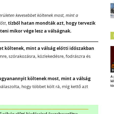
területen kevesebbet költenek most, mint a
őtt
,
tízből hatan mondták azt, hogy tervezik
teni mikor vége lesz a válságnak.
t költenek, mint a válság előtti időszakban
re, szórakozásra, közlekedésre, fodrászra és
B
A 
 ugyanannyit költenek most, mint a válság
lé
válaszolta, hogy többet költ rá, míg kettő azt
tö