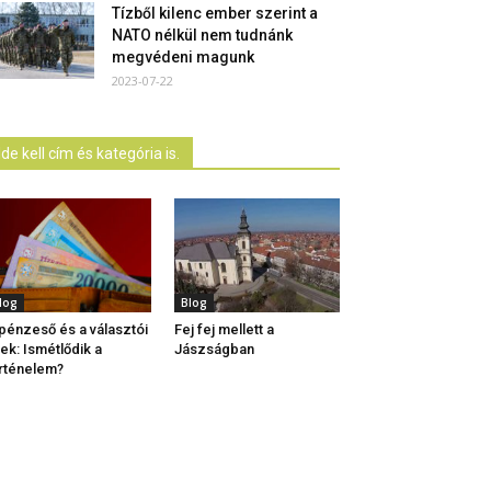
Tízből kilenc ember szerint a
NATO nélkül nem tudnánk
megvédeni magunk
2023-07-22
Ide kell cím és kategória is.
log
Blog
pénzeső és a választói
Fej fej mellett a
lek: Ismétlődik a
Jászságban
rténelem?