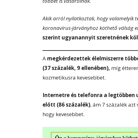
többet is vásárolnak.
Akik arról nyilatkoztak, hogy valamelyik 
koronavírus-járványhoz köthető válság el
szerint ugyanannyit szeretnének köl
A
megkérdezettek élelmiszerre többe
(37 százalék, 9 ellenében),
míg étterem
kozmetikusra kevesebbet.
Internetre és telefonra a legtöbben
előtt (86 százalék)
, ám 7 százalék azt 
hogy kevesebbet.