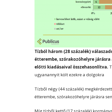
Tízből három (28 százalék) válasza
étterembe, szórakozóhelyre járásra
előtti kiadásaival összehasonlítva.
T
ugyanannyit költ ezekre a dolgokra
Tízből négy (44 százalék) megkérdezet
étterembe, szórakozóhelyre járásra sem
Míg tízből kettő (17 százalék) kormán