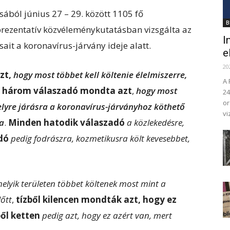
ból június 27 – 29. között 1105 fő
B
prezentatív közvéleménykutatásban vizsgálta az
I
ait a koronavírus-járvány ideje alatt.
e
20
zt,
hogy most többet kell költenie élelmiszerre,
A 
ől három válaszadó mondta azt
,
hogy most
24
or
lyre járásra a koronavírus-járványhoz köthető
vi
va
.
Minden hatodik válaszadó
a közlekedésre,
dó
pedig fodrászra, kozmetikusra költ kevesebbet,
elyik területen többet költenek most mint a
őtt
,
tízből kilencen mondták azt, hogy ez
ből ketten
pedig azt, hogy ez azért van, mert