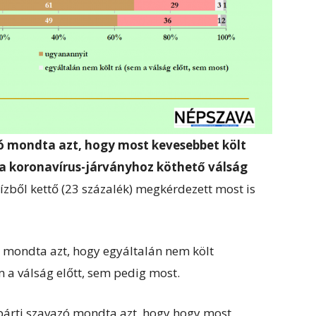
dó mondta azt, hogy most kevesebbet költ
 a koronavírus-járványhoz köthető válság
ízből kettő (23 százalék) megkérdezett most is
t mondta azt, hogy egyáltalán nem költ
 a válság előtt, sem pedig most.
ypárti szavazó mondta azt, hogy hogy most