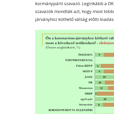
kormánypárti szavazó. Leginkább a DK (
szavazók mondták azt, hogy most többet
járványhoz köthető válság előtti kiadás