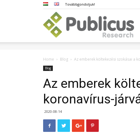
Továbbgondoljuk!
Pub
Home
Blog
Az emberek költekezési szokásai a ko
Blog
Az emberek költe
koronavírus-járvá
2020-08-14