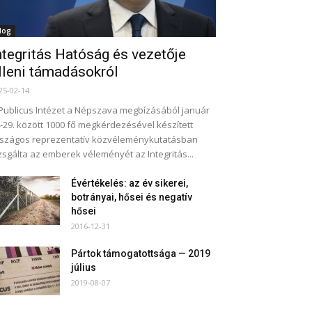
log
ntegritás Hatóság és vezetője
lleni támadásokról
25-02-14
Publicus Intézet a Népszava megbízásából január
-29. között 1000 fő megkérdezésével készített
szágos reprezentatív közvéleménykutatásban
zsgálta az emberek véleményét az Integritás...
Évértékelés: az év sikerei,
botrányai, hősei és negatív
hősei
2016-12-31
Pártok támogatottsága — 2019
július
2019-08-07