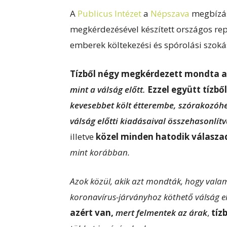
A
Publicus Intézet
a
Népszava
megbízásá
megkérdezésével készített országos re
emberek költekezési és spórolási szokás
Tízből négy megkérdezett mondta a
mint a válság előtt.
Ezzel együtt tízb
kevesebbet költ étterembe, szórakozóhe
válság előtti kiadásaival összehasonlít
illetve
közel minden hatodik válasza
mint korábban.
Azok közül, akik azt mondták, hogy valam
koronavírus-járványhoz köthető válság el
azért van,
mert felmentek az árak
,
tíz