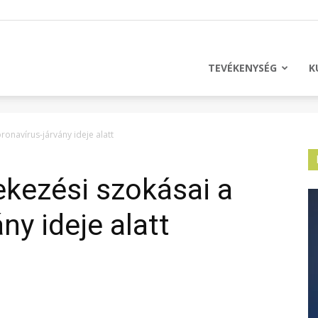
licus
TEVÉKENYSÉG
K
ronavírus-járvány ideje alatt
kezési szokásai a
ny ideje alatt