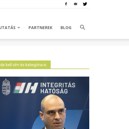
UTATÁS
PARTNEREK
BLOG
Ide kell cím és kategória is.