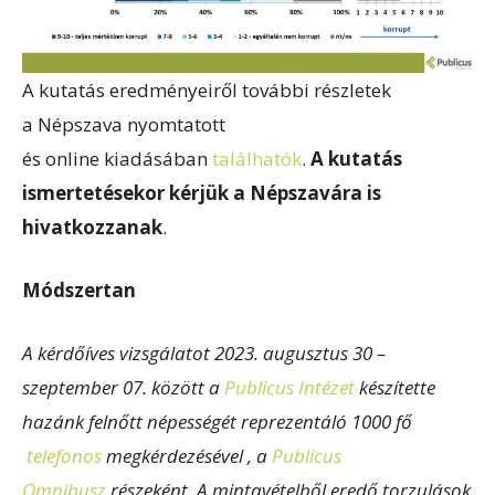
A kutatás eredményeiről további részletek
a Népszava nyomtatott
és online kiadásában
találhatók
.
A kutatás
ismertetésekor kérjük a Népszavára is
hivatkozzanak
.
Módszertan
A kérdőíves vizsgálatot 2023. augusztus 30 –
szeptember 07. között a
Publicus Intézet
készítette
hazánk felnőtt népességét reprezentáló 1000 fő
telefonos
megkérdezésével , a
Publicus
Omnibusz
részeként. A mintavételből eredő torzulások