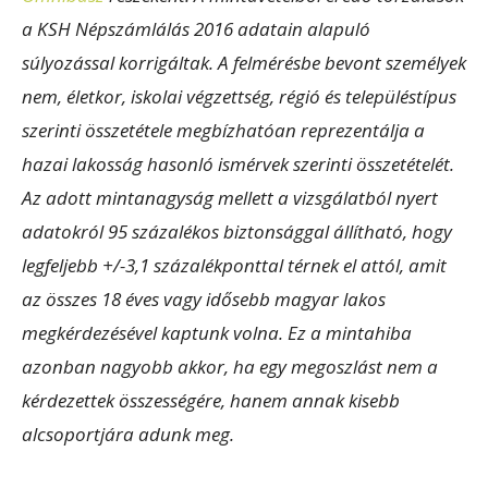
a KSH Népszámlálás 2016 adatain alapuló
súlyozással korrigáltak. A felmérésbe bevont személyek
nem, életkor, iskolai végzettség, régió és településtípus
szerinti összetétele megbízhatóan reprezentálja a
hazai lakosság hasonló ismérvek szerinti összetételét.
Az adott mintanagyság mellett a vizsgálatból nyert
adatokról 95 százalékos biztonsággal állítható, hogy
legfeljebb +/-3,1 százalékponttal térnek el attól, amit
az összes 18 éves vagy idősebb magyar lakos
megkérdezésével kaptunk volna. Ez a mintahiba
azonban nagyobb akkor, ha egy megoszlást nem a
kérdezettek összességére, hanem annak kisebb
alcsoportjára adunk meg.