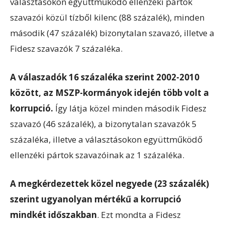
választásokon együttműködő ellenzéki pártok
szavazói közül tízből kilenc (88 százalék), minden
második (47 százalék) bizonytalan szavazó, illetve a
Fidesz szavazók 7 százaléka.
A válaszadók 16 százaléka szerint 2002-2010
között, az MSZP-kormányok idején több volt a
korrupció.
Így látja közel minden második Fidesz
szavazó (46 százalék), a bizonytalan szavazók 5
százaléka, illetve a választásokon együttműködő
ellenzéki pártok szavazóinak az 1 százaléka.
A megkérdezettek közel negyede (23 százalék)
szerint ugyanolyan mértékű a korrupció
mindkét időszakban
. Ezt mondta a Fidesz