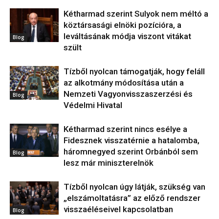
Kétharmad szerint Sulyok nem méltó a
köztársasági elnöki pozícióra, a
leváltásának módja viszont vitákat
Blog
szült
Tízből nyolcan támogatják, hogy feláll
az alkotmány módosítása után a
Nemzeti Vagyonvisszaszerzési és
Blog
Védelmi Hivatal
Kétharmad szerint nincs esélye a
Fidesznek visszatérnie a hatalomba,
háromnegyed szerint Orbánból sem
Blog
lesz már miniszterelnök
Tízből nyolcan úgy látják, szükség van
„elszámoltatásra” az előző rendszer
visszaéléseivel kapcsolatban
Blog