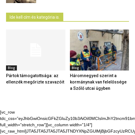
Ide kell cím és kategória is.
Blog
Blog
Pártok támogatottsága: az
Háromnegyed szerint a
ellenzék megőrizte szavazóit
kormánynak van felelőssége
a Szőlő utcai ügyben
[vc_row
tdc_css=”eyJhbGwiOnsicGFkZGluZy10b3AiOiI0MCIsImJhY2tncm91bmQ
full_width=”stretch_row”][vc_column width=”1/4″]
[vc_raw_html]JTA5JTA5JTA5JTA5JTNDYXNpZGUlMjBjbGFzcyUzR