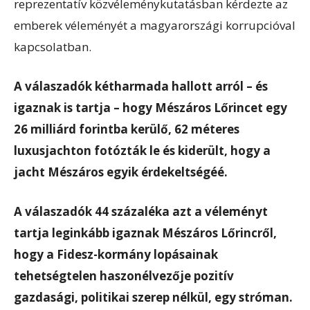
reprezentatív közvéleménykutatásban kérdezte az
emberek véleményét a magyarországi korrupcióval
kapcsolatban.
A válaszadók kétharmada hallott arról – és
igaznak is tartja – hogy Mészáros Lőrincet egy
26 milliárd forintba kerülő, 62 méteres
luxusjachton fotózták le és kiderült, hogy a
jacht Mészáros egyik érdekeltségéé.
A válaszadók 44 százaléka azt a véleményt
tartja leginkább igaznak Mészáros Lőrincről,
hogy a Fidesz-kormány lopásainak
tehetségtelen haszonélvezője pozitív
gazdasági, politikai szerep nélkül, egy stróman.