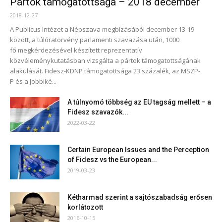
Pártok támogatottsága – 2018 december
2018-12-27
A Publicus Intézet a Népszava megbízásából december 13-19
között, a túlóratörvény parlamenti szavazása után, 1000
fő megkérdezésével készített reprezentatív
közvéleménykutatásban vizsgálta a pártok támogatottságának
alakulását. Fidesz-KDNP támogatottsága 23 százalék, az MSZP-
P és a Jobbiké...
A túlnyomó többség az EU tagság mellett – a
Fidesz szavazók...
2022-03-22
Certain European Issues and the Perception
of Fidesz vs the European...
2019-03-23
Kétharmad szerint a sajtószabadság erősen
korlátozott
2016-10-15