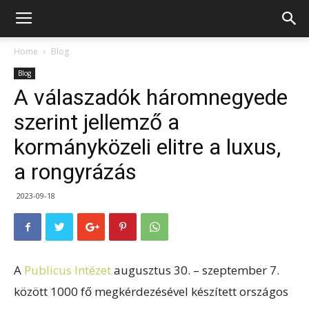
Home
Blog
Blog
A válaszadók háromnegyede
szerint jellemző a
kormányközeli elitre a luxus,
a rongyrázás
2023-09-18
A
Publicus Intézet
augusztus 30. – szeptember 7.
között 1000 fő megkérdezésével készített országos