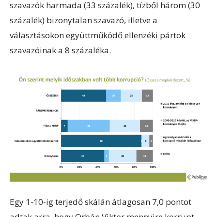
szavazók harmada (33 százalék), tízből három (30
százalék) bizonytalan szavazó, illetve a
választásokon együttműködő ellenzéki pártok
szavazóinak a 8 százaléka.
Egy 1-10-ig terjedő skálán átlagosan 7,0 pontot
adtak arra, hogy Orbán Viktor mennyire korrupt.