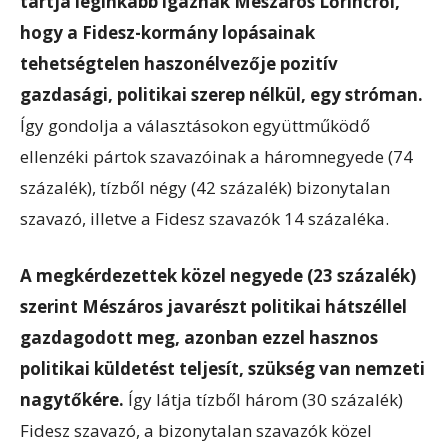
tartja leginkább igaznak Mészáros Lőrincről,
hogy a Fidesz-kormány lopásainak
tehetségtelen haszonélvezője pozitív
gazdasági, politikai szerep nélkül, egy stróman.
Így gondolja a választásokon együttműködő
ellenzéki pártok szavazóinak a háromnegyede (74
százalék), tízből négy (42 százalék) bizonytalan
szavazó, illetve a Fidesz szavazók 14 százaléka.
A megkérdezettek közel negyede (23 százalék)
szerint Mészáros javarészt politikai hátszéllel
gazdagodott meg, azonban ezzel hasznos
politikai küldetést teljesít, szükség van nemzeti
nagytőkére.
Így látja tízből három (30 százalék)
Fidesz szavazó, a bizonytalan szavazók közel