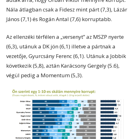
Nála átlagban csak a Fidesz mint párt (7,3), Lázár
János (7,1) és Rogán Antal (7,6) korruptabb.
Az ellenzéki térfélen a „versenyt” az MSZP nyerte
(6,3), utánuk a DK jön (6,1) illetve a pártnak a
vezetője, Gyurcsány Ferenc (6,1). Utánuk a Jobbik
következik (5,8), aztán Karácsony Gergely (5.6),
végül pedig a Momentum (5,3).