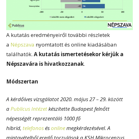
A kutatás eredményeiről további részletek
a
Népszava
nyomtatott és online kiadásában
találhatók.
A kutatás ismertetésekor kérjük a
Népszavára is hivatkozzanak
.
Módszertan
A kérdőíves vizsgálatot 2020. május 27 – 29. között
a
Publicus Intézet
készítette Budapest felnőtt
népességét reprezentáló 1000 fő
hibrid,
telefonos
és
online
megkérdezésével. A
mintavételből eredő torzulások a KSH Mikrocenzus