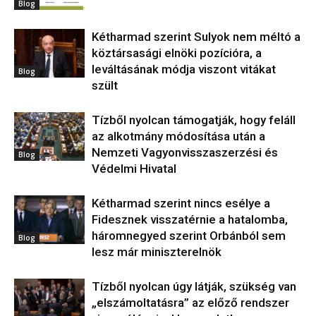
Blog
Kétharmad szerint Sulyok nem méltó a
köztársasági elnöki pozícióra, a
leváltásának módja viszont vitákat
Blog
szült
Tízből nyolcan támogatják, hogy feláll
az alkotmány módosítása után a
Nemzeti Vagyonvisszaszerzési és
Blog
Védelmi Hivatal
Kétharmad szerint nincs esélye a
Fidesznek visszatérnie a hatalomba,
háromnegyed szerint Orbánból sem
Blog
lesz már miniszterelnök
Tízből nyolcan úgy látják, szükség van
„elszámoltatásra” az előző rendszer