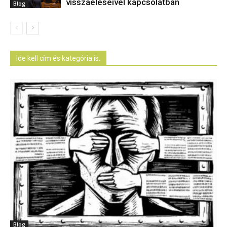
visszaéléseivel kapcsolatban
Blog
Ide kell cím és kategória is.
Blog