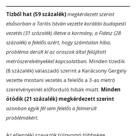
Tízből hat (59 százalék)
megkérdezett szerint
elsősorban a Tarlós István vezette korábbi budapesti
vezetés (31 százalék) illetve a kormány, a Fidesz (28
százalék) a felelős azért, hogy számtalan hiba,
probléma derült ki az oroszok által felújított
metrószerelvényekkel kapcsolatban.
Minden tizedik
(8 százalék) válaszadó szerint a Karácsony Gergely
vezette mostani vezetés a felelős a 3-as metró
szerelvényeinél előforduló hibák miatt.
Minden
ötödik (21 százalék) megkérdezett szerint
azonban egyik fél sem felelős a felmerült
problémákért.
Az ellenzéki szavazók túlnyomó többsége