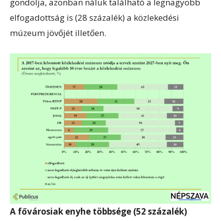
gondolja, azonban náluk található a legnagyobb
elfogadottság is (28 százalék) a közlekedési
múzeum jövőjét illetően.
A fővárosiak enyhe többsége (52 százalék)