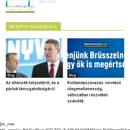
2025-11-21
Ide kell cím és kategória is.
Blog
Blog
Az ellenzék helyzetéről, és a
Kvótanépszavazás: növekvő
pártok támogatottságáról
idegenellenesség,
változatlan részvételi
szándék
[vc_row
tdc_css=”eyJhbGwiOnsicGFkZGluZy10b3AiOiI0MCIsImJhY2tncm91bmQ