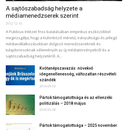
A sajtószabadság helyzete a
médiamenedzserek szerint
2012-12-10
A Publicus Intézet friss kutatásában empirikus eszközökkel
megvizsgálja, hogy a különböző méretű, irányultságú és jellegű
médiavállalkozásokban dolgozó menedzsereknek és
tulajdonosoknak véleményét az új médiatörvényekről és a
sajtószabadság helyzetéről. A...
Kvótanépszavazás: növekvő
idegenellenesség, változatlan részvételi
szándék
2016-09-03
Pártok támogatottsága és az ellenzéki
politizálás – 2018 május
2018-05-28
Pártok támogatottsága – 2025 november