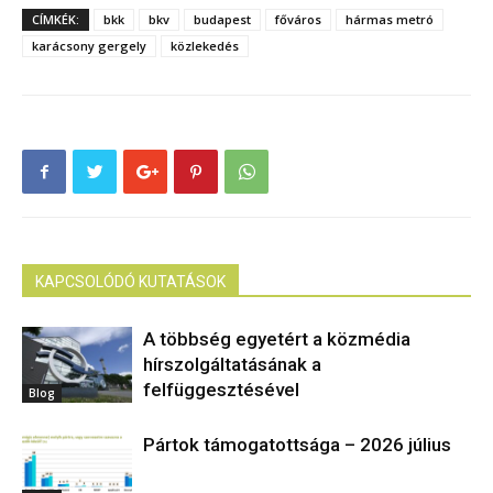
CÍMKÉK:
bkk
bkv
budapest
főváros
hármas metró
karácsony gergely
közlekedés
KAPCSOLÓDÓ KUTATÁSOK
A többség egyetért a közmédia
hírszolgáltatásának a
felfüggesztésével
Blog
Pártok támogatottsága – 2026 július