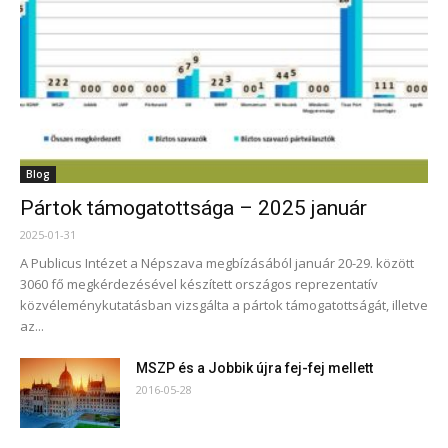
Blog
Pártok támogatottsága – 2025 január
2025-01-31
A Publicus Intézet a Népszava megbízásából január 20-29. között
3060 fő megkérdezésével készített országos reprezentatív
közvéleménykutatásban vizsgálta a pártok támogatottságát, illetve
az...
MSZP és a Jobbik újra fej-fej mellett
2016-05-28