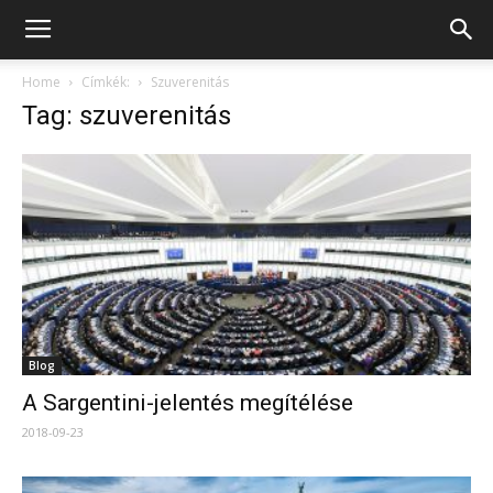
Home
Címkék:
Szuverenitás
Tag: szuverenitás
Blog
A Sargentini-jelentés megítélése
2018-09-23