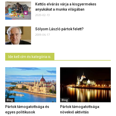
Kettős elvárás várja a kisgyermekes
anyukákat a munka világában
2020-02-13
Sólyom László pártok felett?
2009-06-17
Ide kell cím és kategória is.
Blog
Blog
Pártok támogatottsága és
Pártok támogatottsága:
egyes politikusok
növekvő aktivitás