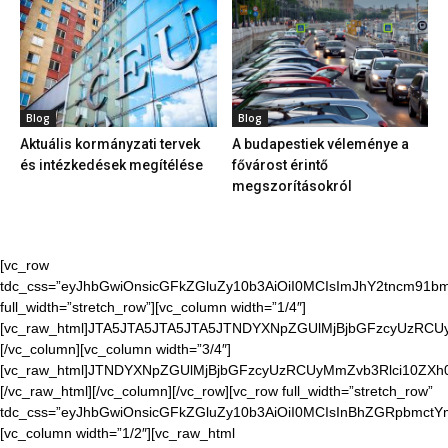
Blog
Blog
Aktuális kormányzati tervek
A budapestiek véleménye a
és intézkedések megítélése
fővárost érintő
megszorításokról
[vc_row
tdc_css=”eyJhbGwiOnsicGFkZGluZy10b3AiOiI0MCIsImJhY2tncm91bmQ
full_width=”stretch_row”][vc_column width=”1/4″]
[vc_raw_html]JTA5JTA5JTA5JTA5JTNDYXNpZGUlMjBjbGFzcyUzR
[/vc_column][vc_column width=”3/4″]
[vc_raw_html]JTNDYXNpZGUlMjBjbGFzcyUzRCUyMmZvb3Rlci10Z
[/vc_raw_html][/vc_column][/vc_row][vc_row full_width=”stretch_row”
tdc_css=”eyJhbGwiOnsicGFkZGluZy10b3AiOiI0MCIsInBhZGRpbmctYm9
[vc_column width=”1/2″][vc_raw_html