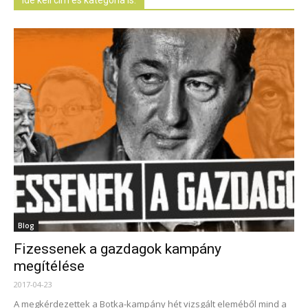
Ide kell cím és kategória is.
Blog
Fizessenek a gazdagok kampány
megítélése
2017-04-23
A megkérdezettek a Botka-kampány hét vizsgált eleméből mind a