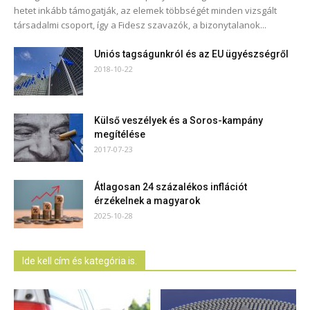
hetet inkább támogatják, az elemek többségét minden vizsgált
társadalmi csoport, így a Fidesz szavazók, a bizonytalanok...
Uniós tagságunkról és az EU ügyészségről
2018-10-22
Külső veszélyek és a Soros-kampány
megítélése
2017-07-23
Átlagosan 24 százalékos inflációt
érzékelnek a magyarok
2025-10-28
Ide kell cím és kategória is.