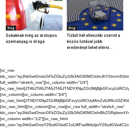
Blog
Blog
Sokaknak még az árstopos
Tízből hét ellenzéki szerint a
üzemanyag is drága
közös listával jobb
eredményt lehet elérni...
[vc_row
tdc_css=”eyJhbGwiOnsicGFkZGluZy10b3AiOiI0MCIsImJhY2tncm91bmQ
full_width=”stretch_row”][vc_column width=”1/4″]
[vc_raw_html]JTA5JTA5JTA5JTA5JTNDYXNpZGUlMjBjbGFzcyUzR
[/vc_column][vc_column width=”3/4″]
[vc_raw_html]JTNDYXNpZGUlMjBjbGFzcyUzRCUyMmZvb3Rlci10Z
[/vc_raw_html][/vc_column][/vc_row][vc_row full_width=”stretch_row”
tdc_css=”eyJhbGwiOnsicGFkZGluZy10b3AiOiI0MCIsInBhZGRpbmctYm9
[vc_column width=”1/2″][vc_raw_html
tdc_css=”eyJhbGwiOnsiY29udGVudC1oLWFsaWduIjoiY29udGVudC1o