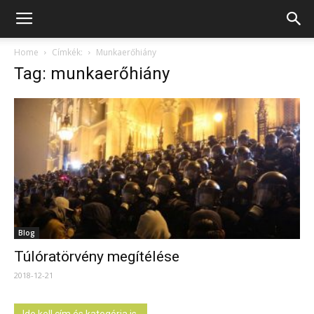
Home
Címkék:
Munkaerőhiány
Tag: munkaerőhiány
Blog
Túlóratörvény megítélése
2018-12-21