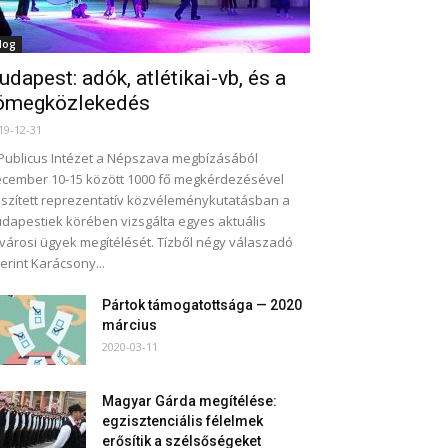
log
udapest: adók, atlétikai-vb, és a
ömegközlekedés
19-12-31
Publicus Intézet a Népszava megbízásából
cember 10-15 között 1000 fő megkérdezésével
szített reprezentatív közvéleménykutatásban a
dapestiek körében vizsgálta egyes aktuális
városi ügyek megítélését. Tízből négy válaszadó
erint Karácsony...
Pártok támogatottsága — 2020
március
2020-03-11
Magyar Gárda megítélése:
egzisztenciális félelmek
erősítik a szélsőségeket