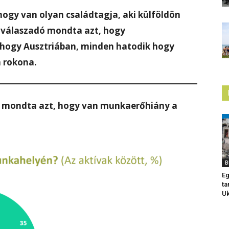
ogy van olyan családtagja, aki külföldön
 válaszadó mondta azt, hogy
hogy Ausztriában, minden hatodik hogy
 rokona.
) mondta azt, hogy van munkaerőhiány a
B
Eg
ta
Uk