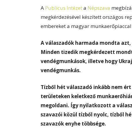
A
Publicus Intézet
a
Népszava
megbízás
megkérdezésével készített országos re
embereket a magyar munkaerőpiaccal 
A válaszadók harmada mondta azt,
Minden tizedik megkérdezett mondt
vendégmunkások, illetve hogy Ukraj
vendégmunkás.
Tízből hét válaszadó inkább nem ért
területeken keletkező munkaerőhiá
megoldani. Így nyilatkozott a vála
szavazói közül tízből nyolc, tízből h
szavazók enyhe többsége.