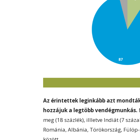
Az érintettek leginkább azt mondták
hozzájuk a legtöbb vendégmunkás.
meg (18 százlék), illletve Indiát (7 szá
Románia, Albánia, Törökország, Fülöp-s
között.