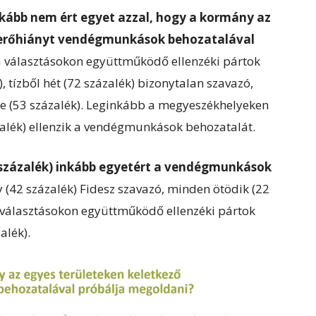
inkább nem ért egyet azzal, hogy a kormány az
aerőhiányt vendégmunkások behozatalával
 a választásokon együttműködő ellenzéki pártok
), tízből hét (72 százalék) bizonytalan szavazó,
ge (53 százalék). Leginkább a megyeszékhelyeken
zalék) ellenzik a vendégmunkások behozatalát.
százalék) inkább egyetért a vendégmunkások
 (42 százalék) Fidesz szavazó, minden ötödik (22
 a választásokon együttműködő ellenzéki pártok
alék).