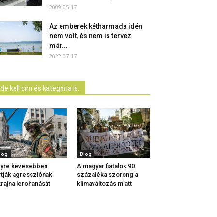
2009-05-17
Az emberek kétharmada idén
nem volt, és nem is tervez
már...
2022-07-17
Ide kell cím és kategória is.
log
Blog
yre kevesebben
A magyar fiatalok 90
rtják agressziónak
százaléka szorong a
rajna lerohanását
klímaváltozás miatt