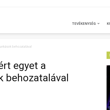
licus
TEVÉKENYSÉG
K
unkások behozatalával
rt egyet a
 behozatalával