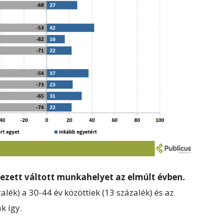
ezett váltott munkahelyet az elmúlt évben.
alék) a 30-44 év közöttiek (13 százalék) és az
k így.