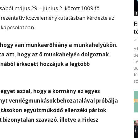
ából május 29 – június 2. között 1009 fő
B
prezentatív közvéleménykutatásban kérdezte az
B
kapcsolatban.
t
20
 hogy van munkaerőhiány a munkahelyükön.
A 
a azt, hogy az ö munkahelyén dolgoznak
de
ké
nából érkezett hozzájuk a legtöbb
Bu
fő
sz
 egyet azzal, hogy a kormány az egyes
nyt vendégmunkások behozatalával próbálja
sztásokon együttműködő ellenzéki pártok
ét bizonytalan szavazó, illetve a Fidesz