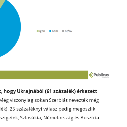
, hogy Ukrajnából (61 százalék) érkezett
Még viszonylag sokan Szerbiát nevezték még
zalék). 25 százaléknyi válasz pedig megoszlik
zigetek, Szlovákia, Németország és Ausztria