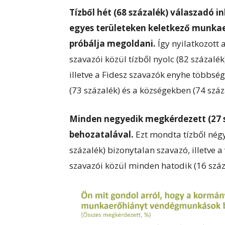
Tízből hét (68 százalék) válaszadó 
egyes területeken keletkező munk
próbálja megoldani.
Így nyilatkozott
szavazói közül tízből nyolc (82 százalék
illetve a Fidesz szavazók enyhe többsé
(73 százalék) és a községekben (74 szá
Minden negyedik megkérdezett (27 
behozatalával.
Ezt mondta tízből négy
százalék) bizonytalan szavazó, illetve
szavazói közül minden hatodik (16 száz