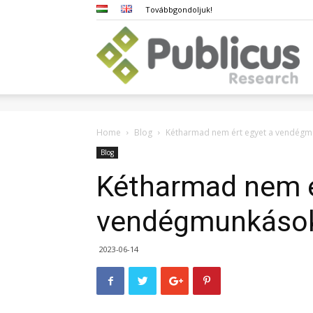
Továbbgondoljuk!
Pub
Home
Blog
Kétharmad nem ért egyet a vendégm
Blog
Kétharmad nem é
vendégmunkások
2023-06-14