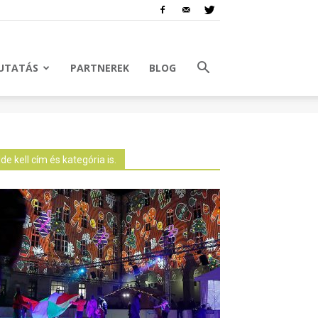
UTATÁS
PARTNEREK
BLOG
Ide kell cím és kategória is.