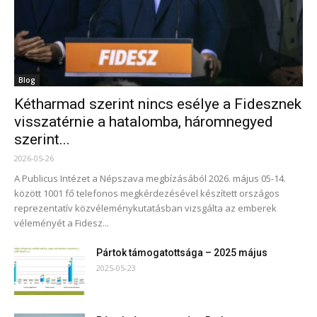
Blog
Kétharmad szerint nincs esélye a Fidesznek
visszatérnie a hatalomba, háromnegyed
szerint...
2026-05-26
A Publicus Intézet a Népszava megbízásából 2026. május 05-14.
között 1001 fő telefonos megkérdezésével készített országos
reprezentatív közvéleménykutatásban vizsgálta az emberek
véleményét a Fidesz...
Pártok támogatottsága – 2025 május
2025-05-23