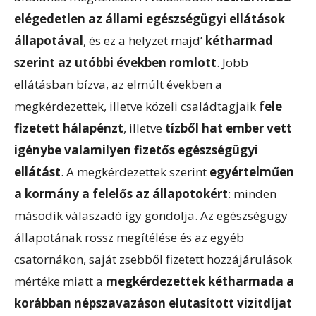
elégedetlen az állami egészségügyi ellátások
állapotával
, és ez a helyzet majd’
kétharmad
szerint az utóbbi években romlott
. Jobb
ellátásban bízva, az elmúlt években a
megkérdezettek, illetve közeli családtagjaik
fele
fizetett hálapénzt
, illetve
tízből hat ember vett
igénybe valamilyen fizetős egészségügyi
ellátást
. A megkérdezettek szerint
egyértelműen
a kormány a felelős az állapotokért
: minden
második válaszadó így gondolja. Az egészségügy
állapotának rossz megítélése és az egyéb
csatornákon, saját zsebből fizetett hozzájárulások
mértéke miatt a
megkérdezettek kétharmada a
korábban népszavazáson elutasított vizitdíjat