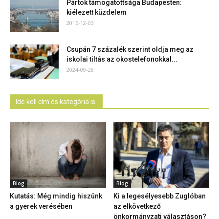
Pártok támogatottsága Budapesten:
kiélezett küzdelem
2016-12-03
Csupán 7 százalék szerint oldja meg az
iskolai tiltás az okostelefonokkal...
2024-09-28
Ide kell cím és kategória is.
Blog
Blog
Kutatás: Még mindig hiszünk
Ki a legesélyesebb Zuglóban
a gyerek verésében
az elkövetkező
önkormányzati választáson?