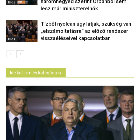
háromnegyed szerint Orbánból sem
Blog
lesz már miniszterelnök
Tízből nyolcan úgy látják, szükség van
„elszámoltatásra” az előző rendszer
visszaéléseivel kapcsolatban
Blog
Ide kell cím és kategória is.