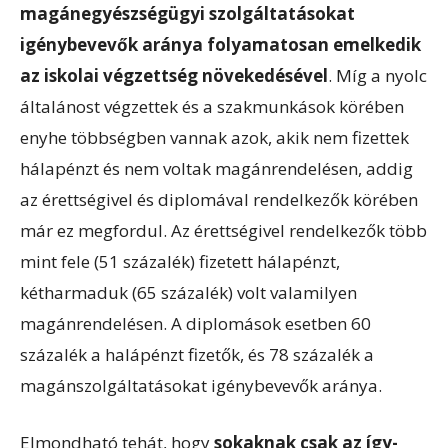
magánegyészségügyi szolgáltatásokat
igénybevevők aránya folyamatosan emelkedik
az iskolai végzettség növekedésével
. Míg a nyolc
általánost végzettek és a szakmunkások körében
enyhe többségben vannak azok, akik nem fizettek
hálapénzt és nem voltak magánrendelésen, addig
az érettségivel és diplomával rendelkezők körében
már ez megfordul. Az érettségivel rendelkezők több
mint fele (51 százalék) fizetett hálapénzt,
kétharmaduk (65 százalék) volt valamilyen
magánrendelésen. A diplomások esetben 60
százalék a halápénzt fizetők, és 78 százalék a
magánszolgáltatásokat igénybevevők aránya.
Elmondható tehát, hogy
sokaknak csak az így-