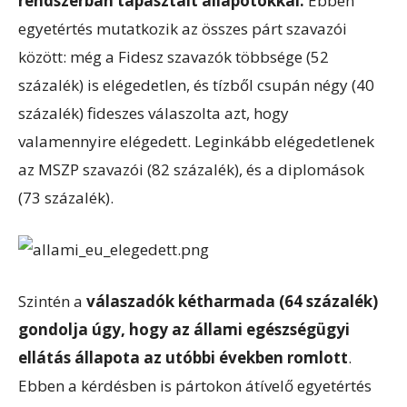
rendszerban tapasztalt állapotokkal.
Ebben
egyetértés mutatkozik az összes párt szavazói
között: még a Fidesz szavazók többsége (52
százalék) is elégedetlen, és tízből csupán négy (40
százalék) fideszes válaszolta azt, hogy
valamennyire elégedett. Leginkább elégedetlenek
az MSZP szavazói (82 százalék), és a diplomások
(73 százalék).
Szintén a
válaszadók kétharmada (64 százalék)
gondolja úgy, hogy az állami egészségügyi
ellátás állapota az utóbbi években romlott
.
Ebben a kérdésben is pártokon átívelő egyetértés