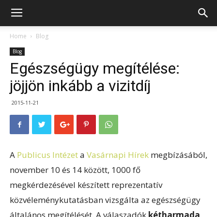
Home
Blog
Blog
Egészségügy megítélése:
jöjjön inkább a vizitdíj
2015-11-21
A
Publicus Intézet
a
Vasárnapi Hírek
megbízásából,
november 10 és 14 között, 1000 fő
megkérdezésével készített reprezentatív
közvéleménykutatásban vizsgálta az egészségügy
általános megítélését. A válaszadók
kétharmada