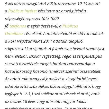
A kérdőíves vizsgálatot 2015. november 10-14 között
a
Publicus Intézet
készítette az ország felnőtt
népességét reprezentáló 1000
fő
telefonos
megkérdezésével, a
Publicus
Omnibusz
részeként. A mintavételből eredő torzulások
a KSH Népszámlálás 2011 adatain alapuló
súlyozással korrigáltak. A felmérésbe bevont személyek
nem, életkor, iskolai végzettség, régió és településtípus
szerinti összetétele megbízhatóan reprezentálja a
hazai lakosság hasonló ismérvek szerinti összetételét.
Az adott mintanagyság mellett a vizsgálatból nyert
adatokról 95 százalékos biztonsággal állítható, hogy
legfeljebb +/-3,1 százalékponttal térnek el attól, amit
az összes 18 éves vagy idősebb magyar lakos
megkérdezésével kaptunk volna. Ez a mintahiba