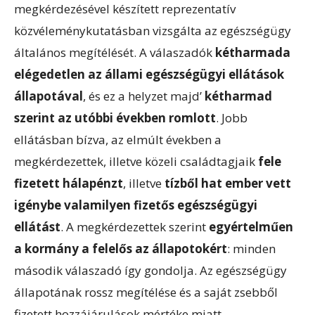
megkérdezésével készített reprezentatív
közvéleménykutatásban vizsgálta az egészségügy
általános megítélését. A válaszadók
kétharmada
elégedetlen az állami egészségügyi ellátások
állapotával
, és ez a helyzet majd’
kétharmad
szerint az utóbbi években romlott
. Jobb
ellátásban bízva, az elmúlt években a
megkérdezettek, illetve közeli családtagjaik
fele
fizetett hálapénzt
, illetve
tízből hat ember vett
igénybe valamilyen fizetős egészségügyi
ellátást
. A megkérdezettek szerint
egyértelműen
a kormány a felelős az állapotokért
: minden
második válaszadó így gondolja. Az egészségügy
állapotának rossz megítélése és a saját zsebből
fizetett hozzájárulások mértéke miatt