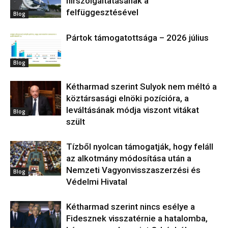
hírszolgáltatásának a
felfüggesztésével
Blog
Pártok támogatottsága – 2026 július
Blog
Kétharmad szerint Sulyok nem méltó a
köztársasági elnöki pozícióra, a
leváltásának módja viszont vitákat
Blog
szült
Tízből nyolcan támogatják, hogy feláll
az alkotmány módosítása után a
Nemzeti Vagyonvisszaszerzési és
Blog
Védelmi Hivatal
Kétharmad szerint nincs esélye a
Fidesznek visszatérnie a hatalomba,