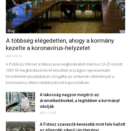
Blog
A többség elégedetlen, ahogy a kormány
kezelte a koronavírus-helyzetet
2021-04-12
A Publicus Intézet a Népszava megbízásából március 22-25 között
1001 fő megkérdezésével készített országos reprezentatív
közvéleménykutatásban vizsgálta az emberek véleményét a
koronavírus elleni védekezéssel kapcsolatban.
A lakosság nagyon megérzi az
áremelkedéseket, a legtöbben a kormányt
okolják
2021-12-09
A Fidesz szavazók kevesebb mint fele hallott
az ellenzéki sikerű jászberényi...