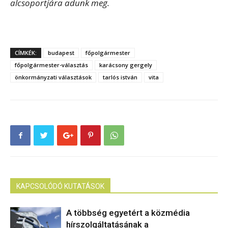
alcsoportjára adunk meg.
CÍMKÉK:
budapest
főpolgármester
főpolgármester-választás
karácsony gergely
önkormányzati választások
tarlós istván
vita
KAPCSOLÓDÓ KUTATÁSOK
A többség egyetért a közmédia
hírszolgáltatásának a