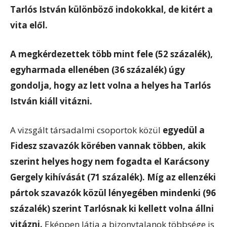
Tarlós István különböző indokokkal, de kitért a
vita elől.
A megkérdezettek több mint fele (52 százalék),
egyharmada ellenében (36 százalék) úgy
gondolja, hogy az lett volna a helyes ha Tarlós
István kiáll vitázni.
A vizsgált társadalmi csoportok közül
egyedül a
Fidesz szavazók körében vannak többen, akik
szerint helyes hogy nem fogadta el Karácsony
Gergely kihívását (71 százalék). Míg az ellenzéki
pártok szavazók közül lényegében mindenki (96
százalék) szerint Tarlósnak ki kellett volna állni
vitázni.
Eképpen látja a bizonytalanok többsége is