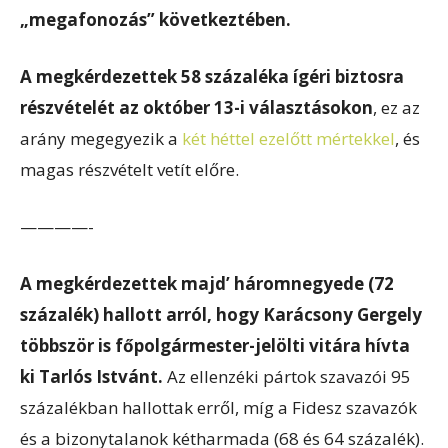
„megafonozás” következtében.
A megkérdezettek 58 százaléka ígéri biztosra
részvételét az október 13-i választásokon
, ez az
arány megegyezik a
két héttel ezelőtt mértekkel
, és
magas részvételt vetít előre.
————-
A megkérdezettek majd’ háromnegyede (72
százalék) hallott arról, hogy Karácsony Gergely
többször is főpolgármester-jelölti vitára hívta
ki Tarlós Istvánt.
Az ellenzéki pártok szavazói 95
százalékban hallottak erről, míg a Fidesz szavazók
és a bizonytalanok kétharmada (68 és 64 százalék).