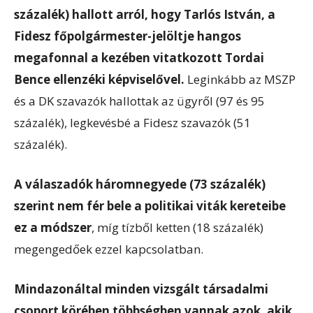
százalék) hallott arról, hogy Tarlós István, a
Fidesz főpolgármester-jelöltje hangos
megafonnal a kezében vitatkozott Tordai
Bence ellenzéki képviselővel.
Leginkább az MSZP
és a DK szavazók hallottak az ügyről (97 és 95
százalék), legkevésbé a Fidesz szavazók (51
százalék).
A válaszadók háromnegyede (73 százalék)
szerint nem fér bele a politikai viták kereteibe
ez a módszer
, míg tízből ketten (18 százalék)
megengedőek ezzel kapcsolatban.
Mindazonáltal minden vizsgált társadalmi
csoport körében többségben vannak azok, akik