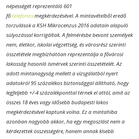
népességét reprezentáló 601
fő
telefonos
megkérdezésével
. A mintavételből eredő
torzulások a KSH Mikrocenzus 2016 adatain alapuló
súlyozással korrigáltak. A felmérésbe bevont személyek
nem, életkor, iskolai végzettség, és városrész szerinti
összetétele megbízhatóan reprezentálja a fővárosi
lakosság hasonló ismérvek szerinti összetételét. Az
adott mintanagyság mellett a vizsgálatból nyert
adatokról 95 százalékos biztonsággal állítható, hogy
legfeljebb +/-4 százalékponttal térnek el attól, amit az
összes 18 éves vagy idősebb budapesti lakos
megkérdezésével kaptunk volna. Ez a mintahiba
azonban nagyobb akkor, ha egy megoszlást nem a
kérdezettek összességére, hanem annak kisebb