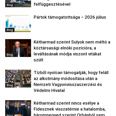
felfüggesztésével
Blog
Pártok támogatottsága – 2026 július
Blog
Kétharmad szerint Sulyok nem méltó a
köztársasági elnöki pozícióra, a
leváltásának módja viszont vitákat
Blog
szült
Tízből nyolcan támogatják, hogy feláll
az alkotmány módosítása után a
Nemzeti Vagyonvisszaszerzési és
Blog
Védelmi Hivatal
Kétharmad szerint nincs esélye a
Fidesznek visszatérnie a hatalomba,
háromnegyed szerint Orbánból sem
Blog