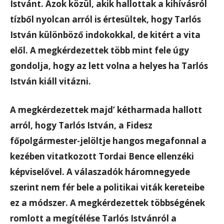
Istvánt.
Azok közül, akik hallottak a kihívásról
tízből nyolcan arról is értesültek, hogy Tarlós
István különböző indokokkal, de kitért a vita
elől. A megkérdezettek több mint fele úgy
gondolja, hogy az lett volna a helyes ha Tarlós
István kiáll vitázni.
A megkérdezettek majd’ kétharmada hallott
arról, hogy Tarlós István, a Fidesz
főpolgármester-jelöltje hangos megafonnal a
kezében vitatkozott Tordai Bence ellenzéki
képviselővel.
A válaszadók háromnegyede
szerint nem fér bele a politikai viták kereteibe
ez a módszer.
A megkérdezettek többségének
romlott a megítélése Tarlós Istvánról a