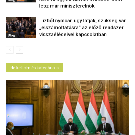
lesz már miniszterelnök
Tízből nyolcan úgy látják, szükség van
„elszámoltatásra” az előző rendszer
visszaéléseivel kapcsolatban
Blog
Ide kell cím és kategória is.