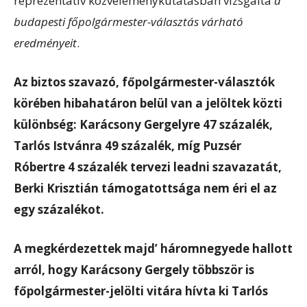
reprezentatív közvéleménykutatásban vizsgálta
a
budapesti főpolgármester-választás várható
eredményeit
.
Az biztos szavazó, főpolgármester-választók
körében hibahatáron belül van a jelöltek közti
különbség: Karácsony Gergelyre 47 százalék,
Tarlós Istvánra 49 százalék, míg Puzsér
Róbertre 4 százalék tervezi leadni szavazatát,
Berki Krisztián támogatottsága nem éri el az
egy százalékot.
A megkérdezettek majd’ háromnegyede hallott
arról, hogy Karácsony Gergely többször is
főpolgármester-jelölti vitára hívta ki Tarlós