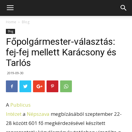
Home
Blog
Blog
Főpolgármester-választás:
fej-fej mellett Karácsony és
Tarlós
2019-09-30
A
Publicus
Intézet
a
Népszava
megbízásából
szeptember 22-
28 között 601 fő megkérdezésével készített