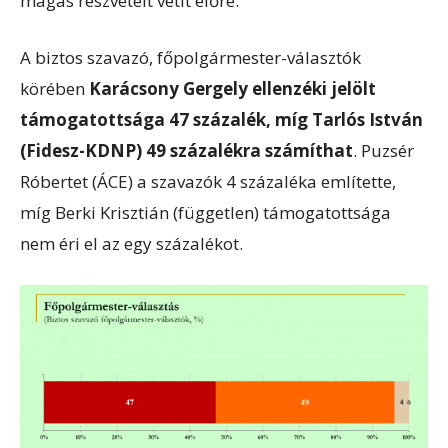
magas részvételt vetít előre.
A biztos szavazó, főpolgármester-választók
körében
Karácsony Gergely ellenzéki jelölt
támogatottsága 47 százalék, míg Tarlós István
(Fidesz-KDNP) 49 százalékra számíthat
. Puzsér
Róbertet (ÁCE) a szavazók 4 százaléka említette,
míg Berki Krisztián (független) támogatottsága
nem éri el az egy százalékot.