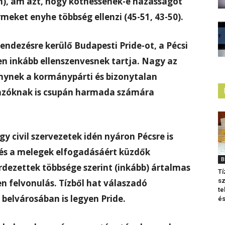
n), ám azt, hogy köthessenek-e házasságot
meket enyhe többség ellenzi (45-51, 43-50).
endezésre kerülő Budapesti Pride-ot, a P
écsi
n inkább ellenszenvesnek tartja. Nagy az
énynek a kormánypárti és bizonytalan
vazóknak is csupán harmada számára
gy civil szervezetek idén nyáron Pécsre is
 és a melegek elfogadásáért küzdők
B
dezettek többsége szerint (inkább) ártalmas
Tí
sz
en felvonulás.
Tízből hat válaszadó
te
 belvárosában is legyen Pride.
és