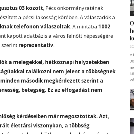
ugusztus 03 között
, Pécs önkormányzatának
B
észített a pécsi lakosság körében. A válaszadók a
O
knak telefonon válaszoltak
. A mintába
1002
h
nt kapott adatbázis a város felnőtt népességére
k
 szerint
reprezentatív
.
20
A 
30
adók a melegekkel, hétköznapi helyzetekben
me
ságúakkal találkozni nem jelent a többségnek
kö
 minden második megkérdezett szerint a
vé
enesség, betegség. Ez az elfogadást nem
enlőség kérdéseiben már megosztottak. Azt,
ált élettársi viszonyban, a többség