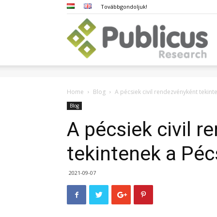
Továbbgondoljuk!
Pub
Home
Blog
A pécsiek civil rendezvényként tekint
Blog
A pécsiek civil 
tekintenek a Péc
2021-09-07