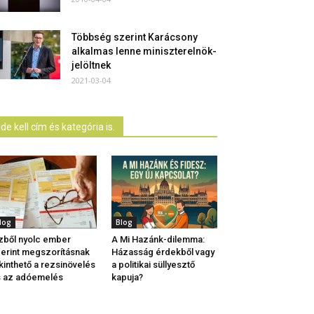
Többség szerint Karácsony
alkalmas lenne miniszterelnök-
jelöltnek
2021-03-04
Ide kell cím és kategória is.
log
Blog
zből nyolc ember
A Mi Hazánk-dilemma:
erint megszorításnak
Házasság érdekből vagy
kinthető a rezsinövelés
a politikai süllyesztő
 az adóemelés
kapuja?