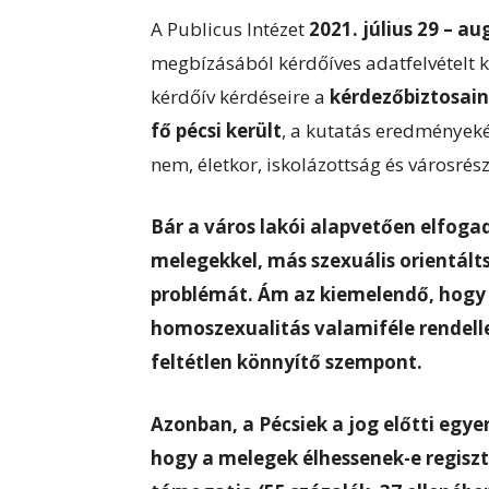
A Publicus Intézet
2021. július 29 – a
megbízásából kérdőíves adatfelvételt k
kérdőív kérdéseire a
kérdezőbiztosain
fő pécsi került
, a kutatás eredményeké
nem, életkor, iskolázottság és városrész
Bár a város lakói alapvetően elfog
melegekkel, más szexuális orientált
problémát. Ám az kiemelendő, hogy
homoszexualitás valamiféle rendell
feltétlen könnyítő szempont.
Azonban, a Pécsiek a jog előtti egy
hogy a melegek élhessenek-e regisztr