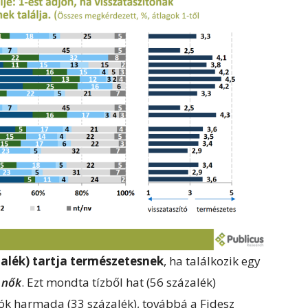
alék) tartja természetesnek
, ha találkozik egy
i
nők
. Ezt mondta tízből hat (56 százalék)
zók harmada (33 százalék), továbbá a Fidesz