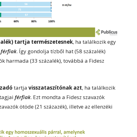
alék) tartja természetesnek
, ha találkozik egy
i
férfiak
. Így gondolja tízből hat (58 százalék)
zók harmada (33 százalék), továbbá a Fidesz
szadó
tartja
visszataszítónak azt
, ha találkozik
tagjai
férfiak
. Ezt mondta a Fidesz szavazók
zavazók ötöde (21 százazék), illetve az ellenzéki