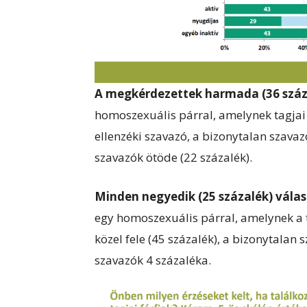
A megkérdezettek harmada (36 száz
homoszexuális párral, amelynek tagja
ellenzéki szavazó, a bizonytalan szava
szavazók ötöde (22 százalék).
Minden negyedik (25 százalék) vála
egy homoszexuális párral, amelynek a 
közel fele (45 százalék), a bizonytalan s
szavazók 4 százaléka.