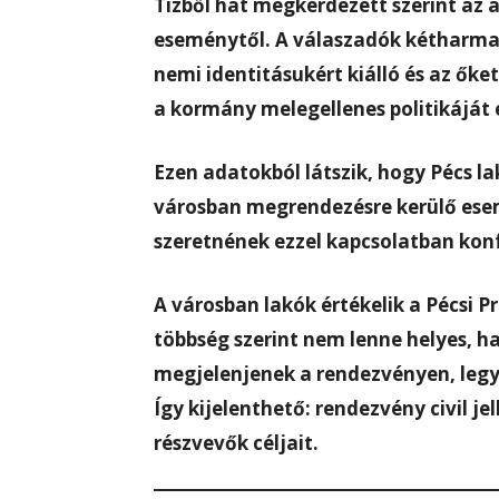
Tízből hat megkérdezett szerint az 
eseménytől. A válaszadók kétharmad
nemi identitásukért kiálló és az ők
a kormány melegellenes politikáját e
Ezen adatokból látszik, hogy Pécs 
városban megrendezésre kerülő es
szeretnének ezzel kapcsolatban kon
A városban lakók értékelik a Pécsi Pri
többség szerint nem lenne helyes, ha 
megjelenjenek a rendezvényen, legy
Így kijelenthető: rendezvény civil je
részvevők céljait.