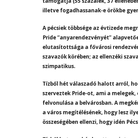
támogatja (55 százalék, 37 ellenébe
illetve fogadhassanak-e örökbe gyer
A pécsiek többsége az évtizede megr
Pride “anyarendezvényét”
alapvetőe
elutasítottsága a fővárosi rendezv
szavazók körében; az ellenzéki sza
szimpatikus.
Tízből hét válaszadó halott arról, ho
szerveztek Pride-ot, ami a melegek,
felvonulása a belvárosban. A megkér
a város megítélésének, hogy lesz ily
összeségében ellenzi, hogy idén Pécs