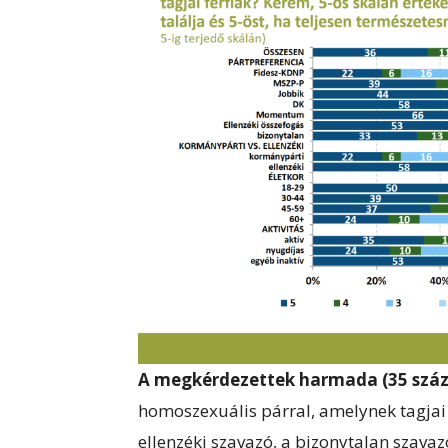
A megkérdezettek harmada (35 száz
homoszexuális párral, amelynek tagja
ellenzéki szavazó, a bizonytalan szava