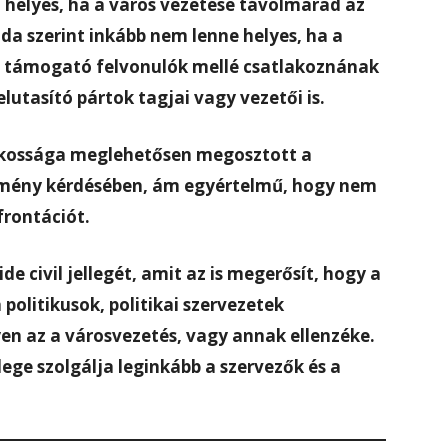
a helyes, ha a város vezetése távolmarad az
a szerint inkább nem lenne helyes, ha a
et támogató felvonulók mellé csatlakoznának
lutasító pártok tagjai vagy vezetői is.
lakossága meglehetősen megosztott a
emény kérdésében, ám egyértelmű, hogy nem
frontációt.
de civil jellegét, amit az is megerősít, hogy a
politikusok, politikai szervezetek
en az a városvezetés, vagy annak ellenzéke.
llege szolgálja leginkább a szervezők és a