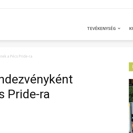
licus
TEVÉKENYSÉG
K
enek a Pécs Pride-ra
rendezvényként
s Pride-ra