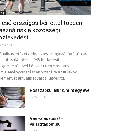
log
lcsó országos bérlettel többen
asználnák a közösségi
özlekedést
22-07-11
Publicus Intézet a Népszava megbízásából június
 – július 04. között 1295 budapesti
gkérdezésével készített reprezentatív
zvéleménykutatásban vizsgálta az itt lakók
leményét aktuális fővárosi ügyekről.
Rosszabbul élünk, mint egy éve
2023-10-20
Van választása! –
valasztasom.hu
2010-04-04