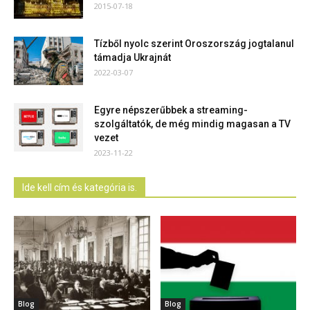
2015-07-18
Tízből nyolc szerint Oroszország jogtalanul
támadja Ukrajnát
2022-03-07
Egyre népszerűbbek a streaming-
szolgáltatók, de még mindig magasan a TV
vezet
2023-11-22
Ide kell cím és kategória is.
Blog
Blog