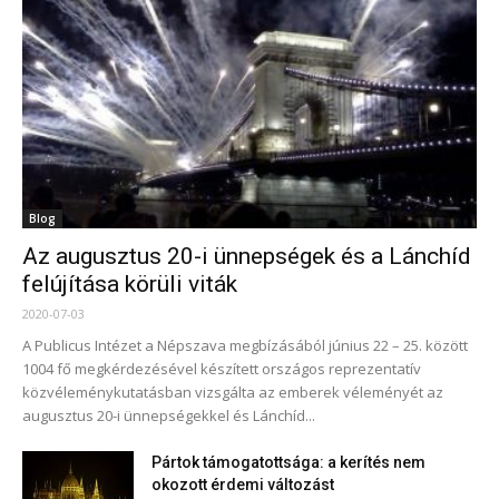
Blog
Az augusztus 20-i ünnepségek és a Lánchíd
felújítása körüli viták
2020-07-03
A Publicus Intézet a Népszava megbízásából június 22 – 25. között
1004 fő megkérdezésével készített országos reprezentatív
közvéleménykutatásban vizsgálta az emberek véleményét az
augusztus 20-i ünnepségekkel és Lánchíd...
Pártok támogatottsága: a kerítés nem
okozott érdemi változást