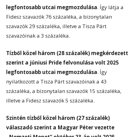
legfontosabb utcai megmozdulása
. Így látja a
Fidesz szavazók 76 százaléka, a bizonytalan
szavazók 29 százaléka, illetve a Tisza Párt
szavazóinak a 3 százaléka.
Tízből közel három (28 százalék) megkérdezett
szerint a júniusi Pride felvonulása volt 2025
legfontosabb utcai megmozdulása
. Így
nyilatkozott a Tisza Párt szavazóinak a 43
százaléka, a bizonytalan szavazók 15 százaléka,
illetve a Fidesz szavazók 5 százaléka.
Szintén tízből közel három (27 százalék)
válaszadó szerint a Magyar Péter vezette
„Nemzeti Menet” október 23-án volt 2025