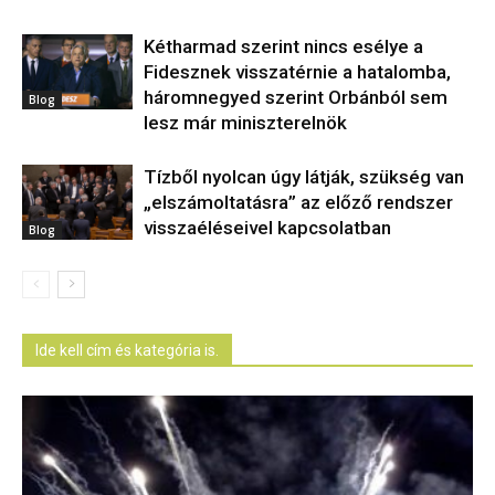
Kétharmad szerint nincs esélye a
Fidesznek visszatérnie a hatalomba,
háromnegyed szerint Orbánból sem
Blog
lesz már miniszterelnök
Tízből nyolcan úgy látják, szükség van
„elszámoltatásra” az előző rendszer
visszaéléseivel kapcsolatban
Blog
Ide kell cím és kategória is.