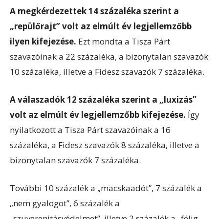
A megkérdezettek 14 százaléka szerint a
„repülőrajt” volt az elmúlt év legjellemzőbb
ilyen kifejezése.
Ezt mondta a Tisza Párt
szavazóinak a 22 százaléka, a bizonytalan szavazók
10 százaléka, illetve a Fidesz szavazók 7 százaléka.
A válaszadók 12 százaléka szerint a „luxizás”
volt az elmúlt év legjellemzőbb kifejezése.
Így
nyilatkozott a Tisza Párt szavazóinak a 16
százaléka, a Fidesz szavazók 8 százaléka, illetve a
bizonytalan szavazók 7 százaléka.
További 10 százalék a „macskaadót”, 7 százalék a
„nem gyalogot”, 6 százalék a
„szuverenitásvédelmet”, illetve 2 százalék a „félig