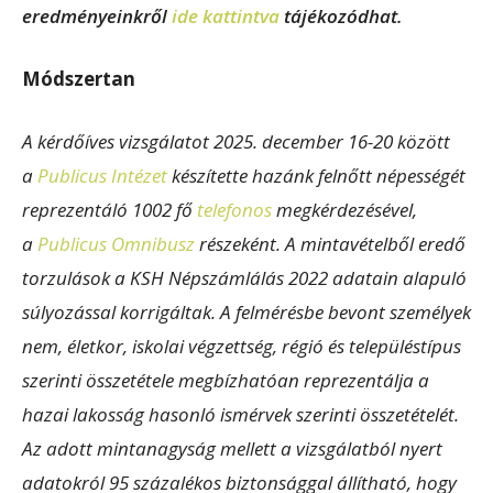
eredményeinkről
ide kattintva
tájékozódhat.
Módszertan
A kérdőíves vizsgálatot 2025. december 16-20 között
a
Publicus Intézet
készítette hazánk felnőtt népességét
reprezentáló 1002 fő
telefonos
megkérdezésével,
a
Publicus Omnibusz
részeként. A mintavételből eredő
torzulások a KSH Népszámlálás 2022 adatain alapuló
súlyozással korrigáltak. A felmérésbe bevont személyek
nem, életkor, iskolai végzettség, régió és településtípus
szerinti összetétele megbízhatóan reprezentálja a
hazai lakosság hasonló ismérvek szerinti összetételét.
Az adott mintanagyság mellett a vizsgálatból nyert
adatokról 95 százalékos biztonsággal állítható, hogy