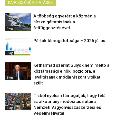
KAPCSOLÓDÓ KUTATÁSOK
A többség egyetért a közmédia
hírszolgáltatásának a
felfüggesztésével
Blog
Pártok támogatottsága – 2026 július
Blog
Kétharmad szerint Sulyok nem méltó a
köztársasági elnöki pozícióra, a
leváltásának módja viszont vitákat
Blog
szült
Tízből nyolcan támogatják, hogy feláll
az alkotmány módosítása után a
Nemzeti Vagyonvisszaszerzési és
Blog
Védelmi Hivatal