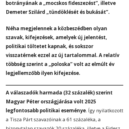
botrányának a „mocskos fideszezést”, illetve
Demeter Szilárd „tündöklését és bukását”.
Néha megjelennek a közbeszédben olyan
szavak, kifejezések, amelyek új jelentést,
politikai töltetet kapnak, és sokszor
visszatérnek ezzel az új tartalommal. A relatív
többség szerint a „poloska” volt az elmúlt év
legjellemzőbb ilyen kifejezése.
A válaszadók harmada (32 százalék) szerint
Magyar Péter országjárása volt 2025
legfontosabb politikai eseménye
. Így nyilatkozott
a Tisza Párt szavazóinak a 61 százaléka, a
bizonytalan szavazók 20 százaléka, illetve a Fidesz