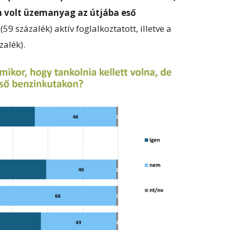
m volt üzemanyag az útjába eső
59 százalék) aktív foglalkoztatott, illetve a
alék).