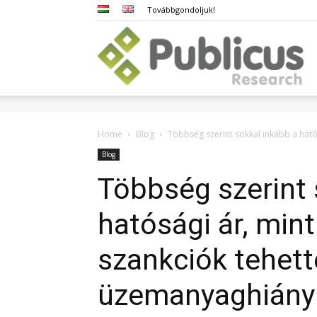
Továbbgondoljuk!
Pub
Home
Blog
Többség szerint sokkal inkább a hatós
Blog
Többség szerint 
hatósági ár, mint
szankciók tehett
üzemanyaghiány