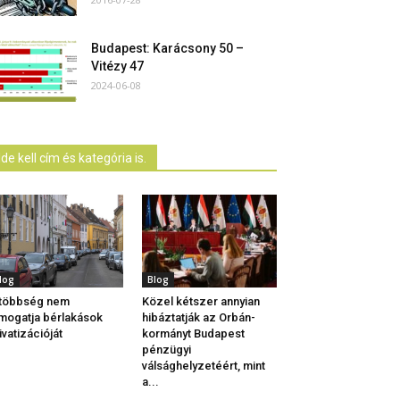
Budapest: Karácsony 50 –
Vitézy 47
2024-06-08
Ide kell cím és kategória is.
log
Blog
 többség nem
Közel kétszer annyian
mogatja bérlakások
hibáztatják az Orbán-
ivatizációját
kormányt Budapest
pénzügyi
válsághelyzetéért, mint
a...