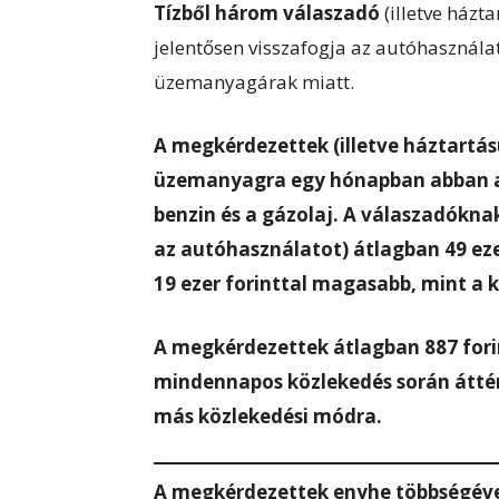
Tízből három válaszadó
(illetve házt
jelentősen visszafogja az autóhasznála
üzemanyagárak miatt.
A megkérdezettek (illetve háztartás
üzemanyagra egy hónapban abban az
benzin és a gázolaj. A válaszadókna
az autóhasználatot) átlagban 49 eze
19 ezer forinttal magasabb, mint a 
A megkérdezettek átlagban 887 fori
mindennapos közlekedés során átté
más közlekedési módra.
A megkérdezettek enyhe többségével 