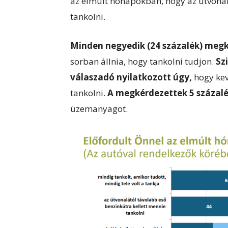
az elmúlt hónapokban, hogy az útvonal
tankolni.
Minden negyedik (24 százalék) megk
sorban állnia, hogy tankolni tudjon.
Sz
válaszadó nyilatkozott úgy,
hogy kev
tankolni.
A megkérdezettek 5 százal
üzemanyagot.