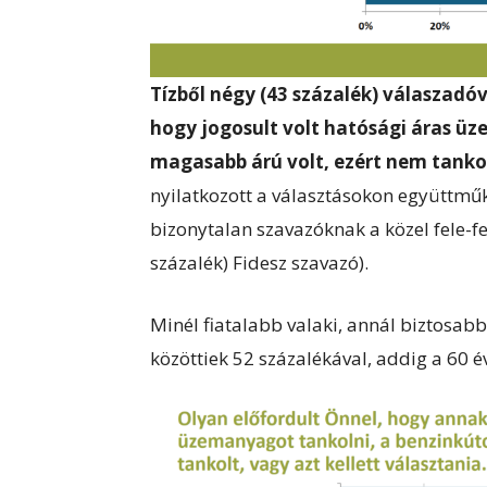
Tízből négy (43 százalék) válaszadóv
hogy jogosult volt hatósági áras ü
magasabb árú volt, ezért nem tankolt
nyilatkozott a választásokon együttműk
bizonytalan szavazóknak a közel fele-fel
százalék) Fidesz szavazó).
Minél fiatalabb valaki, annál biztosabba
közöttiek 52 százalékával, addig a 60 é