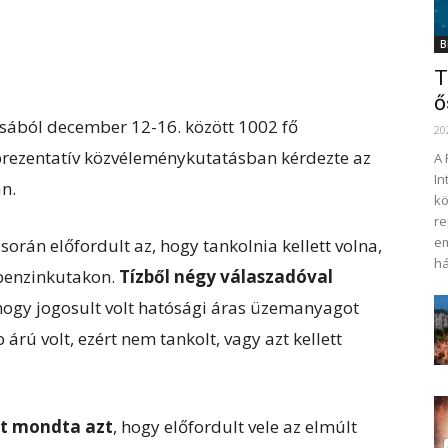
B
T
ő
ából december 12-16. között 1002 fő
20
prezentatív közvéleménykutatásban kérdezte az
A 
In
n.
kö
re
em
 során előfordult az, hogy tankolnia kellett volna,
há
benzinkutakon.
Tízből négy válaszadóval
 hogy jogosult volt hatósági áras üzemanyagot
rú volt, ezért nem tankolt, vagy azt kellett
t mondta azt
, hogy előfordult vele az elmúlt