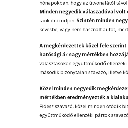
hónapokban, hogy az útvonalától távola
Minden negyedik válaszadóval volt 
tankolni tudjon.
Szintén minden negy
kevésbé, vagy nem használt autót, mert
A megkérdezettek közel fele szerin
hatósági ár nagy mértékben hozzáj
választásokon együttműködő ellenzéki
második bizonytalan szavazó, illetve k
Közel minden negyedik megkérdezett
mértékben eredményezték a kialakul
Fidesz szavazó, közel minden ötödik biz
együttműködő ellenzéki pártok szavazó