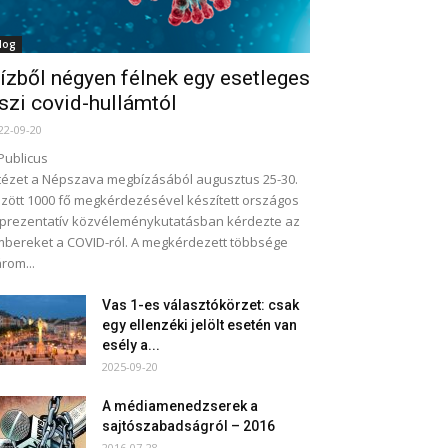
log
ízből négyen félnek egy esetleges
szi covid-hullámtól
22-09-20
Publicus
tézet a Népszava megbízásából augusztus 25-30.
zött 1000 fő megkérdezésével készített országos
prezentatív közvéleménykutatásban kérdezte az
bereket a COVID-ról. A megkérdezett többsége
rom...
Vas 1-es választókörzet: csak
egy ellenzéki jelölt esetén van
esély a...
2025-09-20
A médiamenedzserek a
sajtószabadságról – 2016
2016-07-28