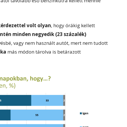
ától távolabb eső benzinkútra kellett mennie
érdezettel volt olyan
, hogy órákig kellett
intén minden negyedik (23 százalék)
ésbé, vagy nem használt autót, mert nem tudott
éka
más módon tárolva is betárazott