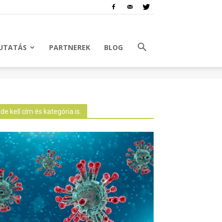
UTATÁS
PARTNEREK
BLOG
Ide kell cím és kategória is.