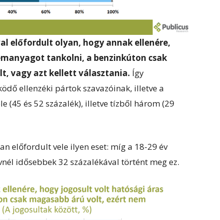
al előfordult olyan, hogy annak ellenére,
zemanyagot tankolni, a benzinkúton csak
, vagy azt kellett választania.
Így
ödő ellenzéki pártok szavazóinak, illetve a
e (45 és 52 százalék), illetve tízből három (29
n előfordult vele ilyen eset: míg a 18-29 év
vnél idősebbek 32 százalékával történt meg ez.