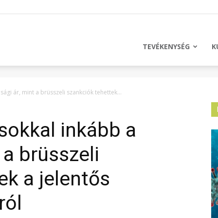
licus
TEVÉKENYSÉG
K
ági ár, mint a brüsszeli szankciók tehettek...
sokkal inkább a
 a brüsszeli
ek a jelentős
ról