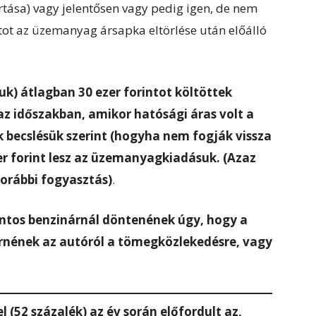
artása) vagy jelentősen vagy pedig igen, de nem
tot az üzemanyag ársapka eltörlése után előálló
uk) átlagban 30 ezer forintot költöttek
 időszakban, amikor hatósági áras volt a
k becslésük szerint (hogyha nem fogják vissza
r forint lesz az üzemanyagkiadásuk. (Azaz
korábbi fogyasztás)
.
ntos benzinárnál döntenének úgy, hogy a
rnének az autóról a tömegközlekedésre, vagy
(52 százalék) az év során előfordult az,