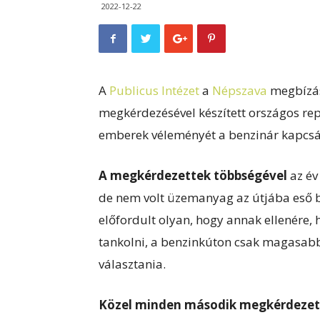
2022-12-22
A
Publicus Intézet
a
Népszava
megbízás
megkérdezésével készített országos re
emberek véleményét a benzinár kapcsá
A megkérdezettek többségével
az év
de nem volt üzemanyag az útjába eső 
előfordult olyan, hogy annak ellenére,
tankolni, a benzinkúton csak magasabb á
választania.
Közel minden második megkérdezet