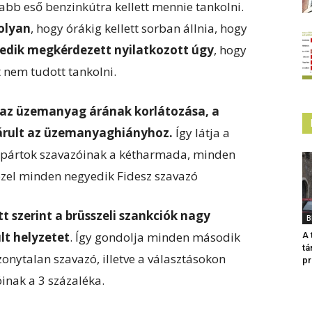
bb eső benzinkútra kellett mennie tankolni.
olyan
, hogy órákig kellett sorban állnia, hogy
edik megkérdezett nyilatkozott úgy
, hogy
 nem tudott tankolni.
t az üzemanyag árának korlátozása, a
árult az üzemanyaghiányhoz.
Így látja a
 pártok szavazóinak a kétharmada, minden
özel minden negyedik Fidesz szavazó
 szerint a brüsszeli szankciók nagy
B
t helyzetet
. Így gondolja minden második
A
tá
onytalan szavazó, illetve a választásokon
pr
inak a 3 százaléka.