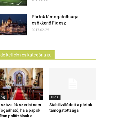
Pártok támogatottsága:
csökkenő Fidesz
2017-02-25
Ide kell cím és kategória is.
log
Blog
 százalék szerint nem
Stabilizálódott a pártok
fogadható, ha a papok
támogatottsága
íltan politizálnak a...