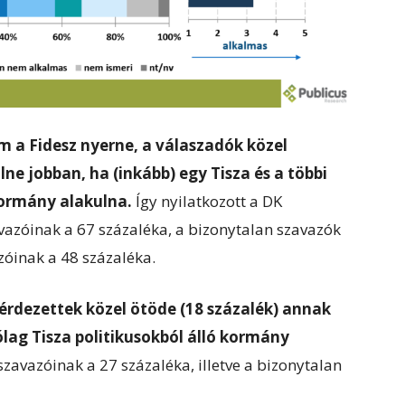
m a Fidesz nyerne, a válaszadók közel
ne jobban, ha (inkább) egy Tisza és a többi
 kormány alakulna.
Így nyilatkozott a DK
avazóinak a 67 százaléka, a bizonytalan szavazók
zóinak a 48 százaléka.
rdezettek közel ötöde (18 százalék) annak
ólag Tisza politikusokból álló kormány
 szavazóinak a 27 százaléka, illetve a bizonytalan