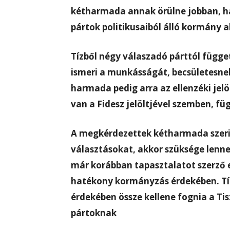
kétharmada annak örülne jobban, ha 
pártok politikusaiból álló kormány a
Tízből négy válaszadó párttól függet
ismeri a munkásságát, becsületesne
harmada pedig arra az ellenzéki jelö
van a Fidesz jelöltjével szemben, füg
A megkérdezettek kétharmada szeri
választásokat, akkor szüksége len
már korábban tapasztalatot szerző e
hatékony kormányzás érdekében. Tíz
érdekében össze kellene fognia a Tis
pártoknak