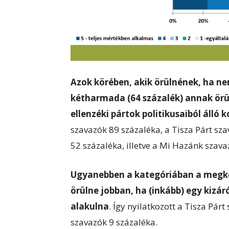
Azok körében, akik örülnének, ha ne
kétharmada (64 százalék) annak örül
ellenzéki pártok politikusaiból álló
szavazók 89 százaléka, a Tisza Párt sz
52 százaléka, illetve a Mi Hazánk szava
Ugyanebben a kategóriában a megké
örülne jobban, ha (inkább) egy kizár
alakulna
. Így nyilatkozott a Tisza Párt
szavazók 9 százaléka.