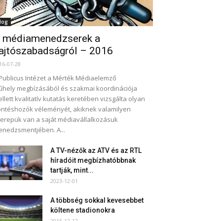
log
 médiamenedzserek a
ajtószabadságról – 2016
16-07-28
Publicus Intézet a Mérték Médiaelemző
hely megbízásából és szakmai koordinációja
llett kvalitatív kutatás keretében vizsgálta olyan
ntéshozók véleményét, akiknek valamilyen
erepük van a saját médiavállalkozásuk
nedzsmentjében. A...
A TV-nézők az ATV és az RTL
híradóit megbízhatóbbnak
tartják, mint...
2023-12-01
A többség sokkal kevesebbet
költene stadionokra
2015-12-12