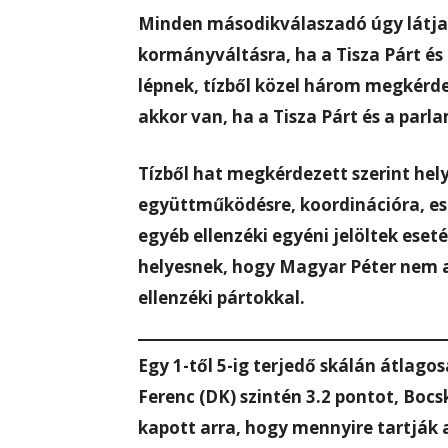
Minden másodikválaszadó úgy látja,
kormányváltásra, ha a Tisza Párt és
lépnek, tízből közel három megkérde
akkor van, ha a Tisza Párt és a parl
Tízből hat megkérdezett szerint hely
együttműködésre, koordinációra, ese
egyéb ellenzéki egyéni jelöltek ese
helyesnek, hogy Magyar Péter nem 
ellenzéki pártokkal.
Egy 1-től 5-ig terjedő skálán átlagos
Ferenc (DK) szintén 3.2 pontot, Bocs
kapott arra, hogy mennyire tartják