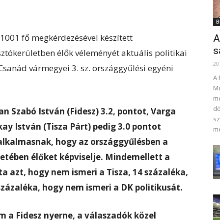
B
 1001 fő megkérdezésével készített
A
s
tókerületben élők véleményét aktuális politikai
20
sanád vármegyei 3. sz. országgyűlési egyéni
A 
Mű
me
dö
an Szabó István (Fidesz) 3.2, pontot, Varga
sz
kay István (Tisza Párt) pedig 3.0 pontot
me
 alkalmasnak, hogy az országgyűlésben a
etében élőket képviselje. Mindemellett a
 azt, hogy nem ismeri a Tisza, 14 százaléka,
 százaléka, hogy nem ismeri a DK politikusát.
m a Fidesz nyerne, a válaszadók közel