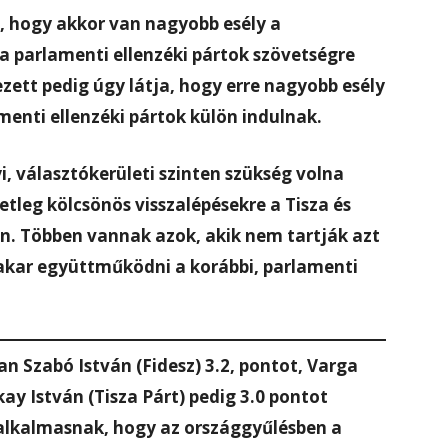
 hogy akkor van nagyobb esély a
 a parlamenti ellenzéki pártok szövetségre
zett pedig úgy látja, hogy erre nagyobb esély
amenti ellenzéki pártok külön indulnak.
i, választókerületi szinten szükség volna
tleg kölcsönös visszalépésekre a Tisza és
tén. Többen vannak azok, akik nem tartják azt
akar együttműködni a korábbi, parlamenti
an Szabó István (Fidesz) 3.2, pontot, Varga
kay István (Tisza Párt) pedig 3.0 pontot
 alkalmasnak, hogy az országgyűlésben a