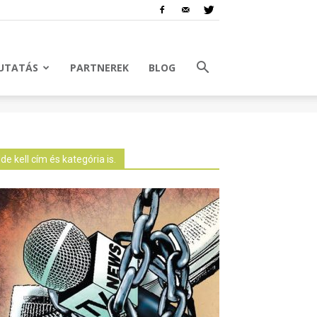
UTATÁS
PARTNEREK
BLOG
Ide kell cím és kategória is.