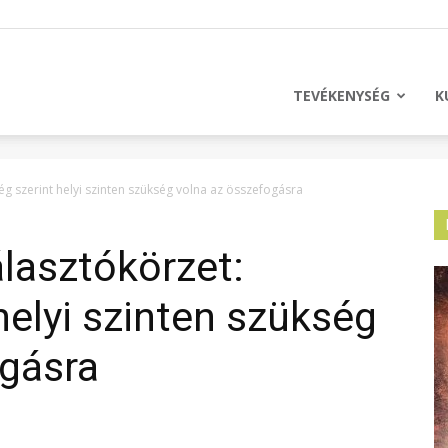
licus
TEVÉKENYSÉG
K
g szerint helyi szinten szükség volna az összefogásra
lasztókörzet:
helyi szinten szükség
ogásra