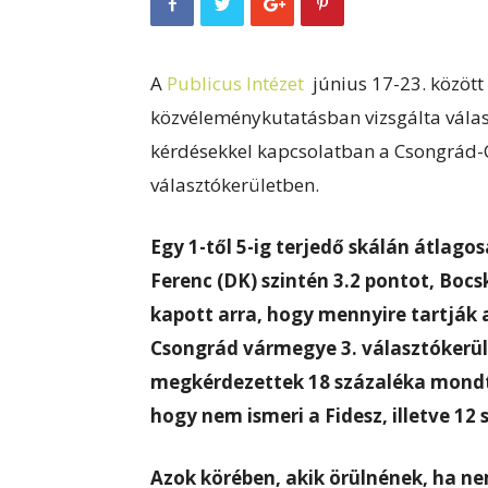
A
Publicus Intézet
június 17-23. között
közvéleménykutatásban vizsgálta válasz
kérdésekkel kapcsolatban a Csongrád-C
választókerületben.
Egy 1-től 5-ig terjedő skálán átlagos
Ferenc (DK) szintén 3.2 pontot, Bocs
kapott arra, hogy mennyire tartják
Csongrád vármegye 3. választókerül
megkérdezettek 18 százaléka mondta
hogy nem ismeri a Fidesz, illetve 12
Azok körében, akik örülnének, ha ne