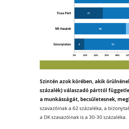
Szintén azok körében, akik örülnének
százalék) válaszadó párttól független
a munkásságát, becsületesnek, megb
szavazóinak a 62 százaléka, a bizonytal
a DK szavazóinak is a 30-30 százaléka.