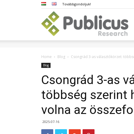
Továbbgondoljuk!
Pub
Home
Blog
Csongrád 3-as választókörzet: többsé
Blog
Csongrád 3-as vá
többség szerint 
volna az összef
2025-07-16