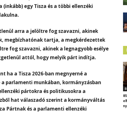
(inkább) egy Tisza és a többi ellenzéki
lakulna.
lenül arra a jelöltre fog szavazni, akinek
k, megbízhatónak tartja, a megkérdezettek
ltre fog szavazni, akinek a legnagyobb esélye
getlenül attól, hogy melyik párt indítja.
nt ha a Tisza 2026-ban megnyerné a
ne a parlamenti munkában, kormányzásban
B
llenzéki pártokra és politikusokra a
85
ből hat válaszadó szerint a kormányváltás
el
ny
za Pártnak és a parlamenti ellenzéki