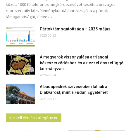
között 1000 fő telefonos megkérdezésével készített országos
reprezentatív közvéleménykutatásban vizsgálta a pártok
támogatottságát, illetve az...
Pártok támogatottsága – 2025 május
2025-05-23
A magyarok viszonyulása a trianoni
békeszerződéshez és az ezzel összefüggő
kormányzati...
2020-03-04
A budapestiek szívesebben látnák a
Diákvárost, mint a Fudan Egyetemet
2021-05-15
Ide kell cím és kategória is.