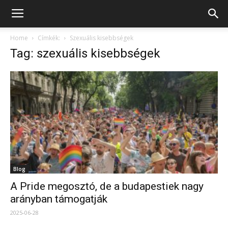
Home
Címkék:
Szexuális kisebbségek
Tag: szexuális kisebbségek
Blog
A Pride megosztó, de a budapestiek nagy
arányban támogatják
2025-06-28