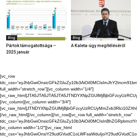
Blog
Blog
Pártok támogatottsága –
A Kaleta-ügy megítéléséről
2025 január
[vc_row
tdc_css=”eyJhbGwiOnsicGFkZGluZy10b3AiOiI0MCIsImJhY2tncm91bmQ
full_width=”stretch_row”][vc_column width=”1/4″]
[vc_raw_html]JTA5JTA5JTA5JTA5JTNDYXNpZGUlMjBjbGFzcyUzR
[/vc_column][vc_column width=”3/4″]
[vc_raw_html]JTNDYXNpZGUlMjBjbGFzcyUzRCUyMmZvb3Rlci10Z
[/vc_raw_html][/vc_column][/vc_row][vc_row full_width=”stretch_row”
tdc_css=”eyJhbGwiOnsicGFkZGluZy10b3AiOiI0MCIsInBhZGRpbmctYm9
[vc_column width=”1/2″][vc_raw_html
tdc_css=”eyJhbGwiOnsiY29udGVudC1oLWFsaWduIjoiY29udGVudC1o