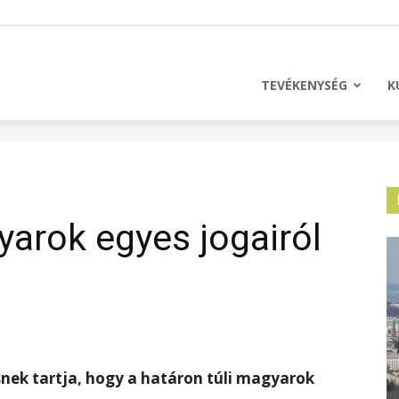
licus
TEVÉKENYSÉG
K
yarok egyes jogairól
ek tartja, hogy a határon túli magyarok