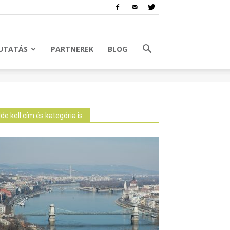
UTATÁS
PARTNEREK
BLOG
Ide kell cím és kategória is.