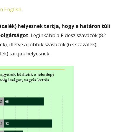
in English
.
zalék) helyesnek tartja, hogy a határon túli
polgárságot
. Leginkább a Fidesz szavazók (82
k), illetve a Jobbik szavazók (63 százalék),
ék) tartják helyesnek.