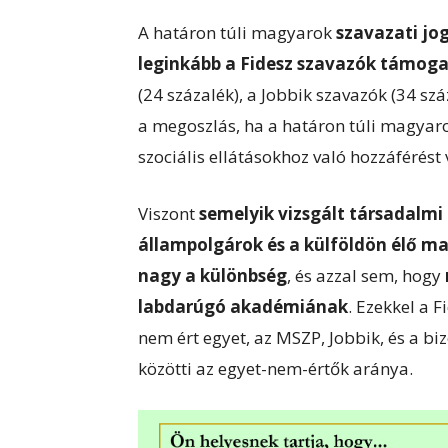
A határon túli magyarok
szavazati jog
leginkább a Fidesz szavazók támoga
(24 százalék), a Jobbik szavazók (34 szá
a megoszlás, ha a határon túli magyar
szociális ellátásokhoz való hozzáférést 
Viszont
semelyik vizsgált társadalmi 
állampolgárok és a külföldön élő m
nagy a különbség
, és azzal sem, hogy
labdarúgó akadémiának
. Ezekkel a 
nem ért egyet, az MSZP, Jobbik, és a b
közötti az egyet-nem-értők aránya.