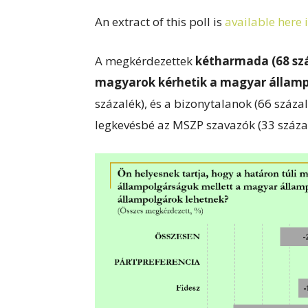
An extract of this poll is
available here 
A megkérdezettek
kétharmada (68 szá
magyarok kérhetik a magyar állam
százalék), és a bizonytalanok (66 százalé
legkevésbé az MSZP szavazók (33 százal