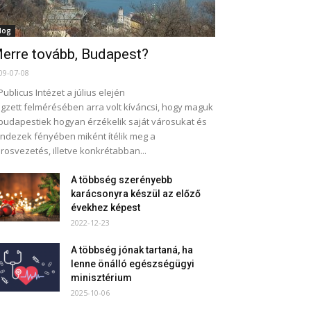
log
erre tovább, Budapest?
09-07-08
Publicus Intézet a július elején
gzett felmérésében arra volt kíváncsi, hogy maguk
budapestiek hogyan érzékelik saját városukat és
ndezek fényében miként ítélik meg a
rosvezetés, illetve konkrétabban...
A többség szerényebb
karácsonyra készül az előző
évekhez képest
2022-12-23
A többség jónak tartaná, ha
lenne önálló egészségügyi
minisztérium
2025-10-06