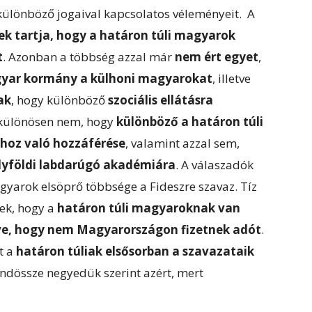
ülönböző jogaival kapcsolatos véleményeit. A
k tartja, hogy a határon túli magyarok
t
. Azonban a többség azzal már
nem ért egyet
,
gyar kormány a külhoni magyarokat
, illetve
ak
, hogy különböző
szociális ellátásra
 különösen nem, hogy
különböző a határon túli
hoz való hozzáférése
, valamint azzal sem,
elyföldi labdarúgó akadémiára
. A válaszadók
gyarok elsöprő többsége a Fideszre szavaz. Tíz
nek, hogy a
határon túli magyaroknak van
véve, hogy nem Magyarországon fizetnek adót
.
t a
határon túliak elsősorban a szavazataik
indössze negyedük szerint azért, mert