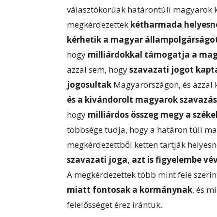
választókorúak határontúli magyarok k
megkérdezettek
kétharmada helyesne
kérhetik a magyar állampolgárságo
hogy
milliárdokkal támogatja a ma
azzal sem, hogy
szavazati jogot kapt
jogosultak
Magyarországon, és azzal
és a kivándorolt magyarok szavazás
hogy
milliárdos összeg megy a szék
többsége tudja, hogy a határon túli ma
megkérdezettből ketten tartják helyes
szavazati joga, azt is figyelembe 
A megkérdezettek több mint fele szerin
miatt fontosak a kormánynak
, és m
felelősséget érez irántuk.