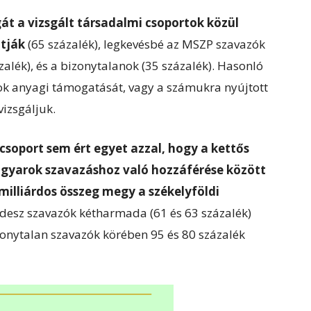
át a vizsgált társadalmi csoportok közül
tják
(65 százalék), legkevésbé az MSZP szavazók
zalék), és a bizonytalanok (35 százalék). Hasonló
ok anyagi támogatását, vagy a számukra nyújtott
vizsgáljuk.
csoport sem ért egyet azzal, hogy a kettős
agyarok szavazáshoz való hozzáférése között
milliárdos összeg megy a székelyföldi
Fidesz szavazók kétharmada (61 és 63 százalék)
izonytalan szavazók körében 95 és 80 százalék