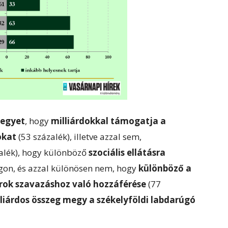
 egyet
, hogy
milliárdokkal támogatja a
okat
(53 százalék), illetve azzal sem,
zalék), hogy különböző
szociális ellátásra
gon, és azzal különösen nem, hogy
különböző a
arok szavazáshoz való hozzáférése
(77
liárdos összeg megy a székelyföldi labdarúgó