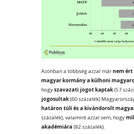
Azonban a többség azzal már
nem ért
magyar kormány a külhoni magyar
hogy
szavazati jogot kaptak
(57 szá
jogosultak
(60 százalék) Magyarorszá
határon túli és a kivándorolt magy
százalék), valamint azzal sem, hogy
mil
akadémiára
(82 százalék).