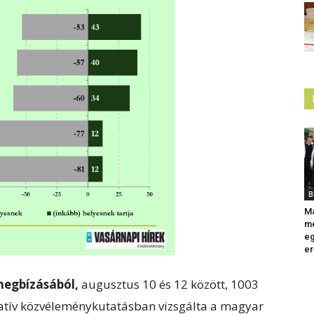
B
Ma
me
eg
er
egbízásából,
augusztus 10 és 12 között, 1003
tatív közvéleménykutatásban vizsgálta a magyar