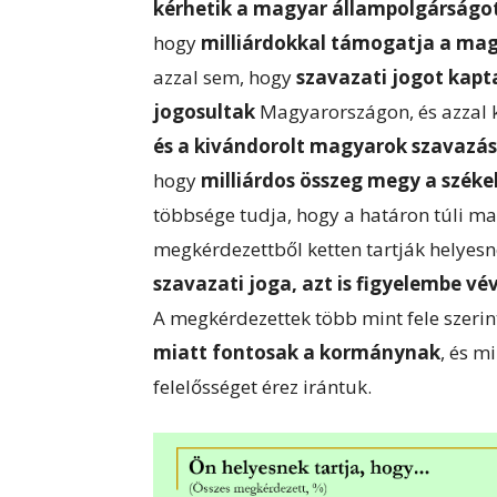
kérhetik a magyar állampolgárságo
hogy
milliárdokkal támogatja a ma
azzal sem, hogy
szavazati jogot kapt
jogosultak
Magyarországon, és azzal
és a kivándorolt magyarok szavazás
hogy
milliárdos összeg megy a szék
többsége tudja, hogy a határon túli ma
megkérdezettből ketten tartják helyes
szavazati joga, azt is figyelembe 
A megkérdezettek több mint fele szerin
miatt fontosak a kormánynak
, és m
felelősséget érez irántuk.