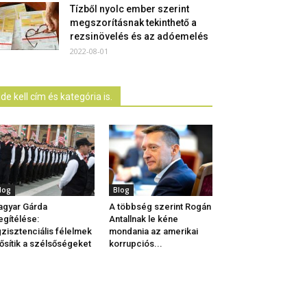
Tízből nyolc ember szerint
megszorításnak tekinthető a
rezsinövelés és az adóemelés
2022-08-01
Ide kell cím és kategória is.
log
Blog
gyar Gárda
A többség szerint Rogán
gítélése:
Antallnak le kéne
zisztenciális félelmek
mondania az amerikai
ősítik a szélsőségeket
korrupciós...