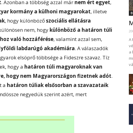
t
. Azonban a többség azzal már
nem ért egyet
,
gyar kormány a külhoni magyarokat
, illetve
B
ak
, hogy különböző
szociális ellátásra
M
 különösen nem, hogy
különböző a határon túli
20
hoz való hozzáférése
, valamint azzal sem,
A 
vé
elyföldi labdarúgó akadémiára
. A válaszadók
a 
gyarok elsöprő többsége a Fideszre szavaz. Tíz
mi
vá
nek, hogy a
határon túli magyaroknak van
véve, hogy nem Magyarországon fizetnek adót
.
t a
határon túliak elsősorban a szavazataik
indössze negyedük szerint azért, mert