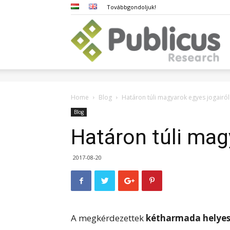
Továbbgondoljuk!
Pub
Home
Blog
Határon túli magyarok egyes jogairól
Blog
Határon túli mag
2017-08-20
A megkérdezettek
kétharmada helyesn