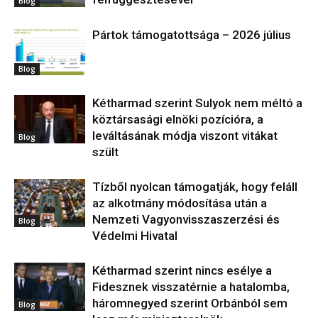
Blog
Pártok támogatottsága – 2026 július
Blog
Kétharmad szerint Sulyok nem méltó a
köztársasági elnöki pozícióra, a
leváltásának módja viszont vitákat
Blog
szült
Tízből nyolcan támogatják, hogy feláll
az alkotmány módosítása után a
Nemzeti Vagyonvisszaszerzési és
Blog
Védelmi Hivatal
Kétharmad szerint nincs esélye a
Fidesznek visszatérnie a hatalomba,
háromnegyed szerint Orbánból sem
Blog