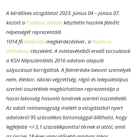
A kérdőíves vizsgálatot 2023. június 04 – június 07.
között a
Publicus Intézet
készítette hazánk felnőtt
népességét reprezentáló
1014 fő
telefonos
megkérdezésével , a
Publicus
Omnibusz
részeként. A mintavételből eredő torzulások
a KSH Népszámlálás 2016 adatain alapuló
súlyozással korrigáltak. A felmérésbe bevont személyek
nem, életkor, iskolai végzettség, régió és településtípus
szerinti összetétele megbízhatóan reprezentálja a
hazai lakosság hasonló ismérvek szerinti összetételét.
Az adott mintanagyság mellett a vizsgálatból nyert
adatokról 95 százalékos biztonsággal állítható, hogy
legfeljebb +/-3,1 százalékponttal térnek el attól, amit
az összes 18 éves vagy idősebb magyar lakos