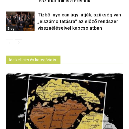
lesz már miniszterelnök
Tízből nyolcan úgy látják, szükség van
„elszámoltatásra” az előző rendszer
visszaéléseivel kapcsolatban
Blog
Ide kell cím és kategória is.