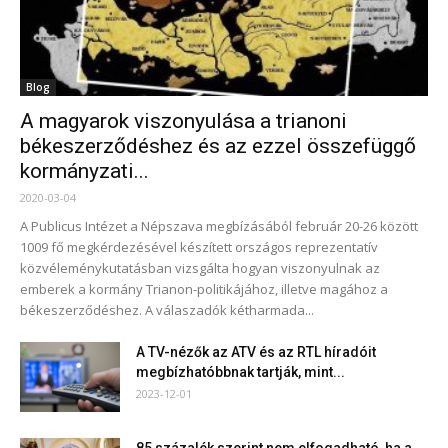
Blog
A magyarok viszonyulása a trianoni
békeszerződéshez és az ezzel összefüggő
kormányzati...
2020-03-04
A Publicus Intézet a Népszava megbízásából február 20-26 között
1009 fő megkérdezésével készített országos reprezentatív
közvéleménykutatásban vizsgálta hogyan viszonyulnak az
emberek a kormány Trianon-politikájához, illetve magához a
békeszerződéshez. A válaszadók kétharmada...
A TV-nézők az ATV és az RTL híradóit
megbízhatóbbnak tartják, mint...
2023-12-01