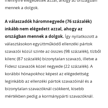
mennyire elégedettek azzal, ahogy az országban
mennek a dolgok.
A válaszadók háromnegyede (76 százalék)
inkább nem elégedett azzal, ahogy az
országban mennek a dolgok.
Így nyilatkozott a
választásokon együttműködő ellenzéki pártok
szavazói közül szinte az összes (98 százalék), tízből
kilenc (87 százalék) bizonytalan szavazó, illetve a
Fidesz szavazók közel negyede (22 százalék). A
korábbi hónapokhoz képest az elégedettség
leginkább az ellenzéki pártok szavazóinál és a
bizonytalan szavazóknál csökkent, kisebb
mértékben pedig a kormánypárti szavazóknál.