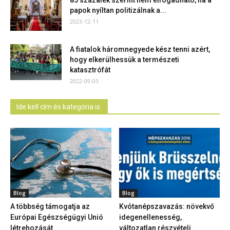
85 százalék szerint nem elfogadható, ha a
papok nyíltan politizálnak a...
2023-12-11
A fiatalok háromnegyede kész tenni azért,
hogy elkerülhessük a természeti
katasztrófát
2022-09-05
Ide kell cím és kategória is.
Blog
Blog
A többség támogatja az
Kvótanépszavazás: növekvő
Európai Egészségügyi Unió
idegenellenesség,
létrehozását
változatlan részvételi