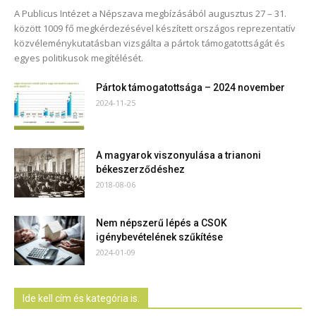
A Publicus Intézet a Népszava megbízásából augusztus 27 – 31.
között 1009 fő megkérdezésével készített országos reprezentatív
közvéleménykutatásban vizsgálta a pártok támogatottságát és
egyes politikusok megítélését.
Pártok támogatottsága – 2024 november
2024-11-25
A magyarok viszonyulása a trianoni
békeszerződéshez
2018-08-06
Nem népszerű lépés a CSOK
igénybevételének szűkítése
2024-01-09
Ide kell cím és kategória is.