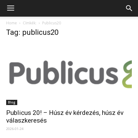
Home
Címkék:
Publicus20
Tag: publicus20
Blog
Publicus 20! – Húsz év kérdezés, húsz év
válaszkeresés
2026-01-24