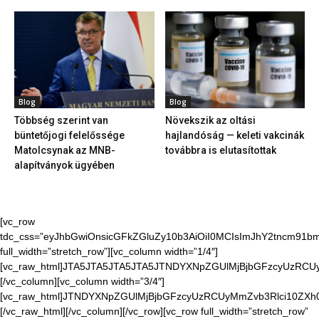
Blog
Blog
Többség szerint van
Növekszik az oltási
büntetőjogi felelőssége
hajlandóság — keleti vakcinák
Matolcsynak az MNB-
továbbra is elutasítottak
alapítványok ügyében
[vc_row
tdc_css=”eyJhbGwiOnsicGFkZGluZy10b3AiOiI0MCIsImJhY2tncm91bmQ
full_width=”stretch_row”][vc_column width=”1/4″]
[vc_raw_html]JTA5JTA5JTA5JTA5JTNDYXNpZGUlMjBjbGFzcyUzR
[/vc_column][vc_column width=”3/4″]
[vc_raw_html]JTNDYXNpZGUlMjBjbGFzcyUzRCUyMmZvb3Rlci10Z
[/vc_raw_html][/vc_column][/vc_row][vc_row full_width=”stretch_row”