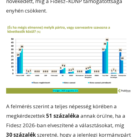
növekedett, míg a Fidesz–KDNP támogatottsága
enyhén csökkent.
A felmérés szerint a teljes népesség körében a
megkérdezettek
51 százaléka
annak örülne, ha a
Fidesz 2026-ban elveszítené a választásokat, míg
30 százalék
szeretné, hogy a jelenlegi kormánypárt