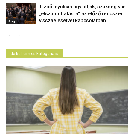
Tízből nyolcan úgy látják, szükség van
„elszámoltatásra” az előző rendszer
visszaéléseivel kapcsolatban
Blog
Ide kell cím és kategória is.