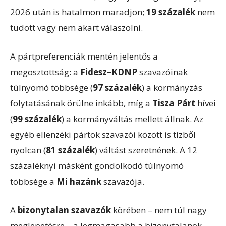
2026 után is hatalmon maradjon;
19 százalék
nem
tudott vagy nem akart válaszolni.
A pártpreferenciák mentén jelentős a
megosztottság: a
Fidesz–KDNP
szavazóinak
túlnyomó többsége (
97 százalék
) a kormányzás
folytatásának örülne inkább, míg a
Tisza Párt
hívei
(
99 százalék
) a kormányváltás mellett állnak. Az
egyéb ellenzéki pártok szavazói között is tízből
nyolcan (
81 százalék
) váltást szeretnének. A 12
százaléknyi másként gondolkodó túlnyomó
többsége a
Mi hazánk
szavazója.
A
bizonytalan szavazók
körében – nem túl nagy
meglepetésre – a legmagasabb a bizonytalanok