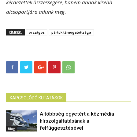
kérdezettek összességére, hanem annak kisebb
alcsoportjára adunk meg
.
CÍMKÉK:
országos
pártok támogatottsága
KAPCSOLÓDÓ KUTATÁSOK
A többség egyetért a közmédia
hírszolgáltatásának a
felfüggesztésével
Blog