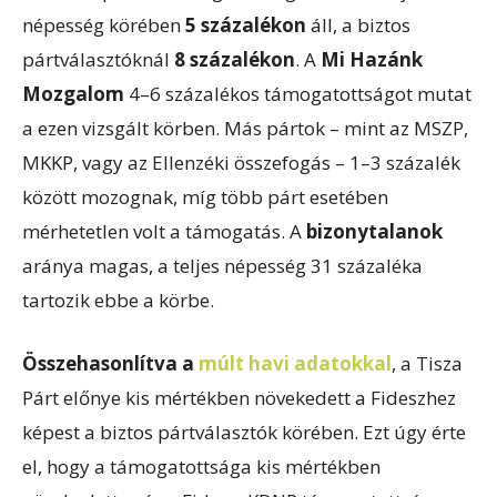
népesség körében
5 százalékon
áll, a biztos
pártválasztóknál
8 százalékon
. A
Mi Hazánk
Mozgalom
4–6 százalékos támogatottságot mutat
a ezen vizsgált körben. Más pártok – mint az MSZP,
MKKP, vagy az Ellenzéki összefogás – 1–3 százalék
között mozognak, míg több párt esetében
mérhetetlen volt a támogatás. A
bizonytalanok
aránya magas, a teljes népesség 31 százaléka
tartozik ebbe a körbe.
Összehasonlítva a
múlt havi adatokkal
, a Tisza
Párt előnye kis mértékben növekedett a Fideszhez
képest a biztos pártválasztók körében. Ezt úgy érte
el, hogy a támogatottsága kis mértékben