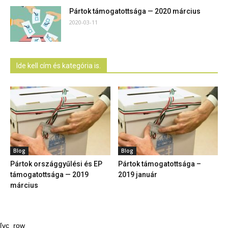
Pártok támogatottsága — 2020 március
2020-03-11
Ide kell cím és kategória is.
Blog
Blog
Pártok országgyűlési és EP
Pártok támogatottsága –
támogatottsága — 2019
2019 január
március
[vc_row