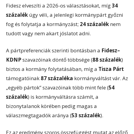
Fidesz elveszíti a 2026-os választásokat, míg
34
százalék
úgy véli, a jelenlegi kormánypárt győzni
fog és folytatja a kormányzást;
24 százalék
nem
tudott vagy nem akart jóslatot adni.
A pártpreferenciák szerinti bontásban a
Fidesz–
KDNP
szavazóinak döntő többsége (
88 százalék
)
biztos a kormány folytatásában, míg a
Tisza Párt
támogatóinak
87 százaléka
kormányváltást vár. Az
„egyéb pártok” szavazóinak több mint fele (
54
százalék
) is kormányváltásra számít, a
bizonytalanok körében pedig magas a
válaszmegtagadók aránya (
53 százalék
).
Ez az eredmény szoros összefüggést mutat az előző