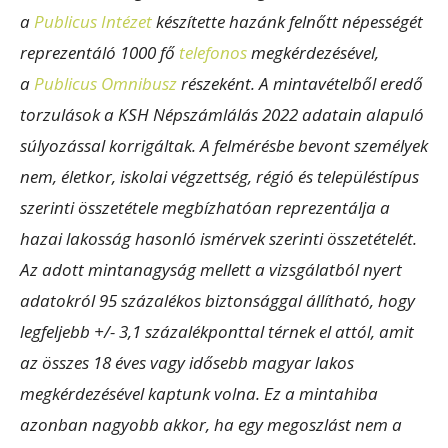
a
Publicus Intézet
készítette hazánk felnőtt népességét
reprezentáló 1000 fő
telefonos
megkérdezésével,
a
Publicus Omnibusz
részeként. A mintavételből eredő
torzulások a KSH Népszámlálás 2022 adatain alapuló
súlyozással korrigáltak. A felmérésbe bevont személyek
nem, életkor, iskolai végzettség, régió és településtípus
szerinti összetétele megbízhatóan reprezentálja a
hazai lakosság hasonló ismérvek szerinti összetételét.
Az adott mintanagyság mellett a vizsgálatból nyert
adatokról 95 százalékos biztonsággal állítható, hogy
legfeljebb +/- 3,1 százalékponttal térnek el attól, amit
az összes 18 éves vagy idősebb magyar lakos
megkérdezésével kaptunk volna. Ez a mintahiba
azonban nagyobb akkor, ha egy megoszlást nem a