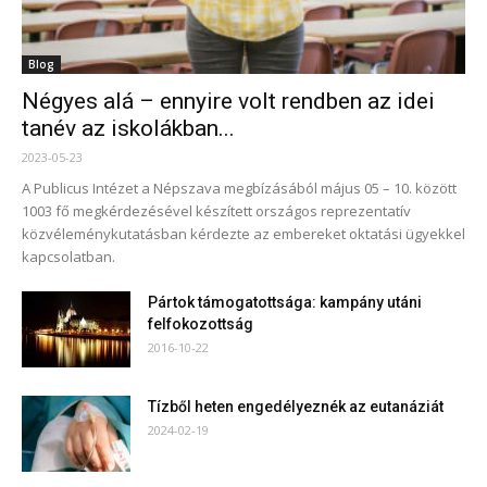
Blog
Négyes alá – ennyire volt rendben az idei
tanév az iskolákban...
2023-05-23
A Publicus Intézet a Népszava megbízásából május 05 – 10. között
1003 fő megkérdezésével készített országos reprezentatív
közvéleménykutatásban kérdezte az embereket oktatási ügyekkel
kapcsolatban.
Pártok támogatottsága: kampány utáni
felfokozottság
2016-10-22
Tízből heten engedélyeznék az eutanáziát
2024-02-19