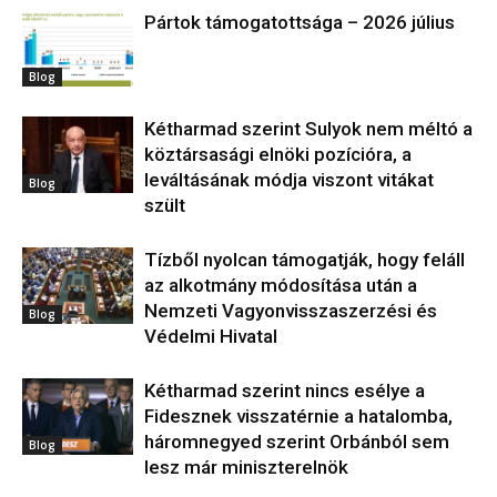
Pártok támogatottsága – 2026 július
Blog
Kétharmad szerint Sulyok nem méltó a
köztársasági elnöki pozícióra, a
leváltásának módja viszont vitákat
Blog
szült
Tízből nyolcan támogatják, hogy feláll
az alkotmány módosítása után a
Nemzeti Vagyonvisszaszerzési és
Blog
Védelmi Hivatal
Kétharmad szerint nincs esélye a
Fidesznek visszatérnie a hatalomba,
háromnegyed szerint Orbánból sem
Blog
lesz már miniszterelnök