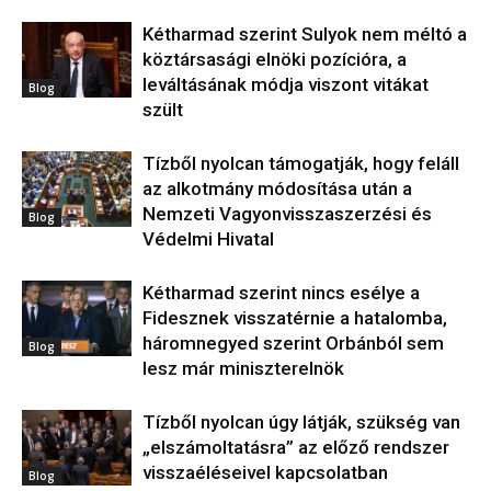
Kétharmad szerint Sulyok nem méltó a
köztársasági elnöki pozícióra, a
leváltásának módja viszont vitákat
Blog
szült
Tízből nyolcan támogatják, hogy feláll
az alkotmány módosítása után a
Nemzeti Vagyonvisszaszerzési és
Blog
Védelmi Hivatal
Kétharmad szerint nincs esélye a
Fidesznek visszatérnie a hatalomba,
háromnegyed szerint Orbánból sem
Blog
lesz már miniszterelnök
Tízből nyolcan úgy látják, szükség van
„elszámoltatásra” az előző rendszer
visszaéléseivel kapcsolatban
Blog