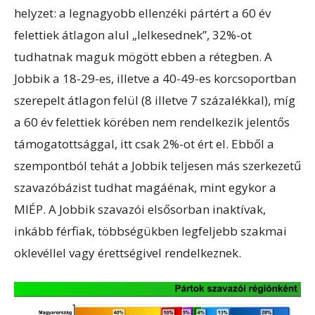
helyzet: a legnagyobb ellenzéki pártért a 60 év
felettiek átlagon alul „lelkesednek”, 32%-ot
tudhatnak maguk mögött ebben a rétegben. A
Jobbik a 18-29-es, illetve a 40-49-es korcsoportban
szerepelt átlagon felül (8 illetve 7 százalékkal), míg
a 60 év felettiek körében nem rendelkezik jelentős
támogatottsággal, itt csak 2%-ot ért el. Ebből a
szempontból tehát a Jobbik teljesen más szerkezetű
szavazóbázist tudhat magáénak, mint egykor a
MIÉP. A Jobbik szavazói elsősorban inaktívak,
inkább férfiak, többségükben legfeljebb szakmai
oklevéllel vagy érettségivel rendelkeznek.