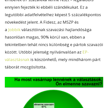
ennyien fejezték ki ebbéli szándékukat. Ez a
legutóbbi adatfelvételhez képest 5 százalékpontos
növekedést jelent. A Fidesz, az MSZP és
a
Jobbik
választóinak szavazási hajlandósága
hasonlóan magas, 90% körül van, ebben a
tekintetben tehát nincs különbség e pártok szavazói
között. Utóbbi jelenség nyilvánvalóan az
EP-
választásnak
is köszönhető, mely mindhárom párt
táborát mozgósította.