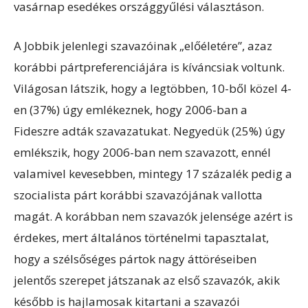
vasárnap esedékes országgyűlési választáson.
A Jobbik jelenlegi szavazóinak „előéletére”, azaz
korábbi pártpreferenciájára is kíváncsiak voltunk.
Világosan látszik, hogy a legtöbben, 10-ből közel 4-
en (37%) úgy emlékeznek, hogy 2006-ban a
Fideszre adták szavazatukat. Negyedük (25%) úgy
emlékszik, hogy 2006-ban nem szavazott, ennél
valamivel kevesebben, mintegy 17 százalék pedig a
szocialista párt korábbi szavazójának vallotta
magát. A korábban nem szavazók jelensége azért is
érdekes, mert általános történelmi tapasztalat,
hogy a szélsőséges pártok nagy áttöréseiben
jelentős szerepet játszanak az első szavazók, akik
később is hajlamosak kitartani a szavazói