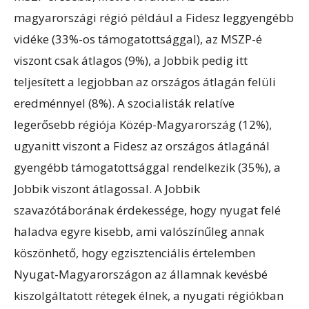
magyarországi régió például a Fidesz leggyengébb
vidéke (33%-os támogatottsággal), az MSZP-é
viszont csak átlagos (9%), a Jobbik pedig itt
teljesített a legjobban az országos átlagán felüli
eredménnyel (8%). A szocialisták relatíve
legerősebb régiója Közép-Magyarország (12%),
ugyanitt viszont a Fidesz az országos átlagánál
gyengébb támogatottsággal rendelkezik (35%), a
Jobbik viszont átlagossal. A Jobbik
szavazótáborának érdekessége, hogy nyugat felé
haladva egyre kisebb, ami valószínűleg annak
köszönhető, hogy egzisztenciális értelemben
Nyugat-Magyarországon az államnak kevésbé
kiszolgáltatott rétegek élnek, a nyugati régiókban