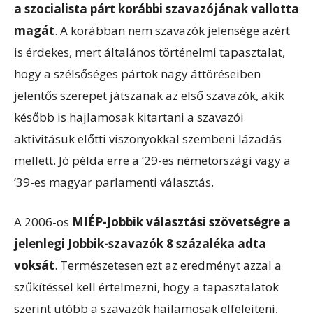
a szocialista párt korábbi szavazójának vallotta
magát
. A korábban nem szavazók jelensége azért
is érdekes, mert általános történelmi tapasztalat,
hogy a szélsőséges pártok nagy áttöréseiben
jelentős szerepet játszanak az első szavazók, akik
később is hajlamosak kitartani a szavazói
aktivitásuk előtti viszonyokkal szembeni lázadás
mellett. Jó példa erre a ’29-es németországi vagy a
’39-es magyar parlamenti választás.
A 2006-os
MIÉP-Jobbik választási szövetségre a
jelenlegi Jobbik-szavazók 8 százaléka adta
voksát
. Természetesen ezt az eredményt azzal a
szűkítéssel kell értelmezni, hogy a tapasztalatok
szerint utóbb a szavazók hajlamosak elfelejteni,