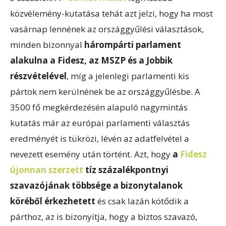
közvélemény-kutatása tehát azt jelzi, hogy ha most
vasárnap lennének az országgyűlési választások,
minden bizonnyal
hárompárti parlament
alakulna a Fidesz, az MSZP és a Jobbik
részvételével
, míg a jelenlegi parlamenti kis
pártok nem kerülnének be az országgyűlésbe. A
3500 fő megkérdezésén alapuló nagymintás
kutatás már az európai parlamenti választás
eredményét is tükrözi, lévén az adatfelvétel a
nevezett esemény után történt. Azt, hogy
a
Fidesz
újonnan szerzett
tíz százalékpontnyi
szavazójának többsége a bizonytalanok
köréből érkezhetett
és csak lazán kötődik a
párthoz, az is bizonyítja, hogy a biztos szavazó,