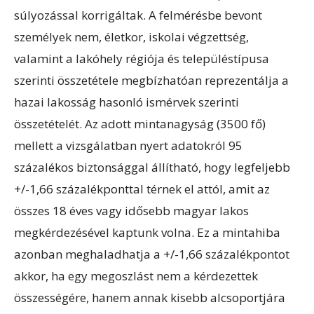
súlyozással korrigáltak. A felmérésbe bevont
személyek nem, életkor, iskolai végzettség,
valamint a lakóhely régiója és településtípusa
szerinti összetétele megbízhatóan reprezentálja a
hazai lakosság hasonló ismérvek szerinti
összetételét. Az adott mintanagyság (3500 fő)
mellett a vizsgálatban nyert adatokról 95
százalékos biztonsággal állítható, hogy legfeljebb
+/-1,66 százalékponttal térnek el attól, amit az
összes 18 éves vagy idősebb magyar lakos
megkérdezésével kaptunk volna. Ez a mintahiba
azonban meghaladhatja a +/-1,66 százalékpontot
akkor, ha egy megoszlást nem a kérdezettek
összességére, hanem annak kisebb alcsoportjára