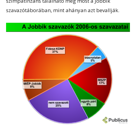
szimpatinzáns található meg most a Jobbik
szavazótáborában, mint ahányan azt bevallják.