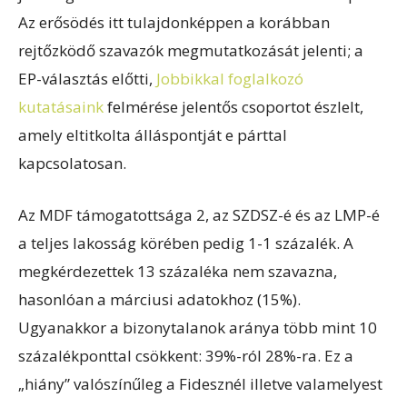
Az erősödés itt tulajdonképpen a korábban
rejtőzködő szavazók megmutatkozását jelenti; a
EP-választás előtti,
Jobbikkal foglalkozó
kutatásaink
felmérése jelentős csoportot észlelt,
amely eltitkolta álláspontját e párttal
kapcsolatosan.
Az MDF támogatottsága 2, az SZDSZ-é és az LMP-é
a teljes lakosság körében pedig 1-1 százalék. A
megkérdezettek 13 százaléka nem szavazna,
hasonlóan a márciusi adatokhoz (15%).
Ugyanakkor a bizonytalanok aránya több mint 10
százalékponttal csökkent: 39%-ról 28%-ra. Ez a
„hiány” valószínűleg a Fidesznél illetve valamelyest