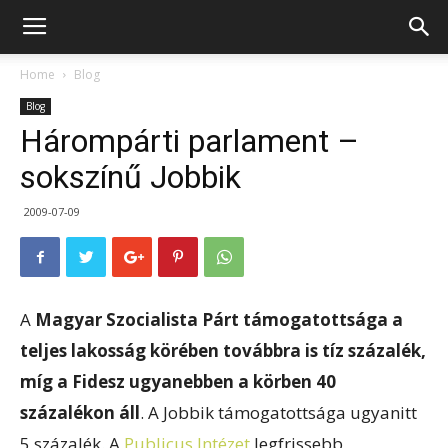
Home
Blog
Blog
Hárompárti parlament –
sokszínű Jobbik
2009-07-09
A
Magyar Szocialista Párt támogatottsága a
teljes lakosság körében továbbra is tíz százalék,
míg a Fidesz ugyanebben a körben 40
százalékon áll
. A Jobbik támogatottsága ugyanitt
5 százalék. A
Publicus Intézet
legfrissebb