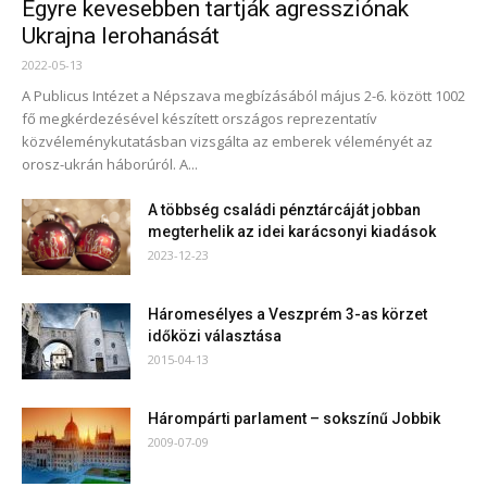
Egyre kevesebben tartják agressziónak
Ukrajna lerohanását
2022-05-13
A Publicus Intézet a Népszava megbízásából május 2-6. között 1002
fő megkérdezésével készített országos reprezentatív
közvéleménykutatásban vizsgálta az emberek véleményét az
orosz-ukrán háborúról. A...
A többség családi pénztárcáját jobban
megterhelik az idei karácsonyi kiadások
2023-12-23
Háromesélyes a Veszprém 3-as körzet
időközi választása
2015-04-13
Hárompárti parlament – sokszínű Jobbik
2009-07-09