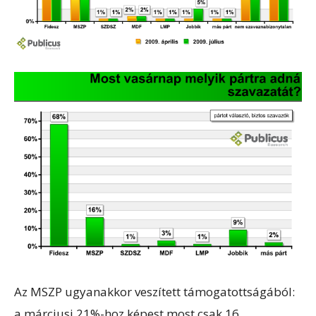
Az MSZP ugyanakkor veszített támogatottságából:
a márciusi 21%-hoz képest most csak 16