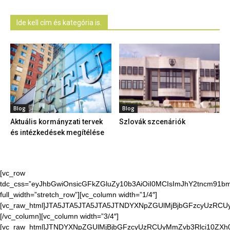
Ide kell cím és kategória is.
Blog
Blog
Aktuális kormányzati tervek
Szlovák szcenáriók
és intézkedések megítélése
[vc_row
tdc_css=”eyJhbGwiOnsicGFkZGluZy10b3AiOiI0MCIsImJhY2tncm91bmQ
full_width=”stretch_row”][vc_column width=”1/4″]
[vc_raw_html]JTA5JTA5JTA5JTA5JTNDYXNpZGUlMjBjbGFzcyUzR
[/vc_column][vc_column width=”3/4″]
[vc_raw_html]JTNDYXNpZGUlMjBjbGFzcyUzRCUyMmZvb3Rlci10Z