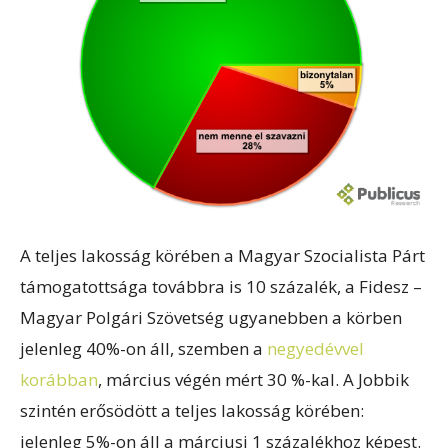
A teljes lakosság körében a Magyar Szocialista Párt
támogatottsága továbbra is 10 százalék, a Fidesz –
Magyar Polgári Szövetség ugyanebben a körben
jelenleg 40%-on áll, szemben a
negyedévvel
korábban
, március végén mért 30 %-kal. A Jobbik
szintén erősödött a teljes lakosság körében:
jelenleg 5%-on áll a márciusi 1 százalékhoz képest.