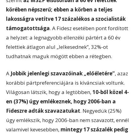
szerint
az MSZP elsősorban a 60 év felettiek
körében népszerű; ebben a körben a teljes
lakosságra vetítve 17 százalékos a szocialisták
támogatottsága
. A Fidesz esetében pont fordított
a helyzet: a legnagyobb ellenzéki pártért a 60 év
felettiek átlagon alul „lelkesednek”, 32%-ot
tudhatnak maguk mögött ebben a rétegben.
A
Jobbik jelenlegi szavazóinak „előéletére”
, azaz
korábbi pártpreferenciájára is kíváncsiak voltunk.
Világosan látszik, hogy a legtöbben,
10-ből közel 4-
en (37%) úgy emlékeznek, hogy 2006-ban a
Fideszre adták szavazatukat
. Negyedük (25%)
úgy emlékszik, hogy 2006-ban nem szavazott, ennél
valamivel kevesebben,
mintegy 17 százalék pedig