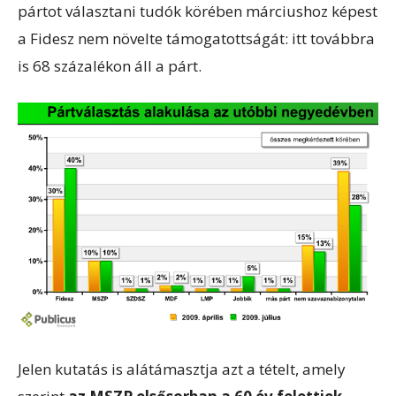
pártot választani tudók körében márciushoz képest
a Fidesz nem növelte támogatottságát: itt továbbra
is 68 százalékon áll a párt.
Jelen kutatás is alátámasztja azt a tételt, amely