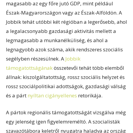
magasabb az egy főre jutó GDP, mint például
Észak-Magyarországon vagy az Észak-Alföldön. A
Jobbik tehát utóbbi két régióban a legerősebb, ahol
a legalacsonyabb gazdasági aktivitás mellett a
legmagasabb a munkanélküliség, és ahol a
legnagyobb azok száma, akik rendszeres szociális
segélyben részesülnek. A
Jobbik
támogatottságának
összetevői tehát több elemből
állnak: kiszolgáltatottság, rossz szociális helyzet és
rossz szociálpolitikai adottságok, gazdasági válság
és a párt
nyíltan cigányellenes
retorikája.
A pártok regionális támogatottságát vizsgálva még
egy jelenség igen figyelemreméltó. A szocialisták
szavazótábora keletről nyugatra haladva az ország