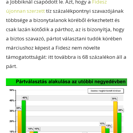
a Jobbiknál csapódott le. Azt, hogy a
Fidesz
újonnan szerzett
tíz százalékpontnyi szavazójának
többsége a bizonytalanok köréből érkezhetett és
csak lazán kötődik a párthoz, az is bizonyítja, hogy
a biztos szavazó, pártot választani tudók körében
márciushoz képest a Fidesz nem növelte
támogatottságát: itt továbbra is 68 százalékon áll a
párt.