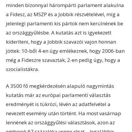
minden bizonnyal hárompárti parlament alakulna
a Fidesz, az MSZP és a Jobbik részvételével, míg a
jelenlegi parlamenti kis pártok nem kerülnének be
az országgyűlésbe. A kutatás azt is igyekezett
kideríteni, hogy a Jobbik szavazói vajon honnan
jöttek: 10-ből 4-en úgy emlékeznek, hogy 2006-ban
még a Fideszre szavaztak, 2-en pedig úgy, hogy a
szocialistákra.
A 3500 fő megkérdezésén alapuló nagymintás
kutatás már az európai parlamenti választás
eredményét is tükrözi, lévén az adatfelvétel a
nevezett esemény után történt. Ha most vasárnap
lennének az országgyűlési választások, azon az
emberek 67 százaléka venne részt – legalábbis