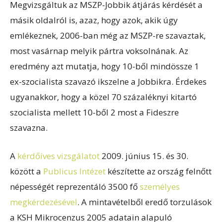
Megvizsgáltuk az MSZP-Jobbik átjárás kérdését a
másik oldalról is, azaz, hogy azok, akik úgy
emlékeznek, 2006-ban még az MSZP-re szavaztak,
most vasárnap melyik pártra voksolnának. Az
eredmény azt mutatja, hogy 10-ből mindössze 1
ex-szocialista szavazó ikszelne a Jobbikra. Érdekes
ugyanakkor, hogy a közel 70 százaléknyi kitartó
szocialista mellett 10-ből 2 most a Fideszre
szavazna.
A
kérdőíves vizsgálatot
2009. június 15. és 30.
között a
Publicus Intézet
készítette az ország felnőtt
népességét reprezentáló 3500 fő
személyes
megkérdezésével
. A mintavételből eredő torzulások
a KSH Mikrocenzus 2005 adatain alapuló