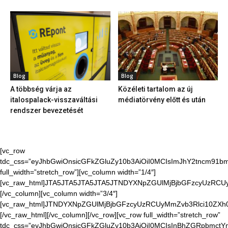
Blog
Blog
A többség várja az
Közéleti tartalom az új
italospalack-visszaváltási
médiatörvény előtt és után
rendszer bevezetését
[vc_row
tdc_css=”eyJhbGwiOnsicGFkZGluZy10b3AiOiI0MCIsImJhY2tncm91bmQ
full_width=”stretch_row”][vc_column width=”1/4″]
[vc_raw_html]JTA5JTA5JTA5JTA5JTNDYXNpZGUlMjBjbGFzcyUzR
[/vc_column][vc_column width=”3/4″]
[vc_raw_html]JTNDYXNpZGUlMjBjbGFzcyUzRCUyMmZvb3Rlci10Z
[/vc_raw_html][/vc_column][/vc_row][vc_row full_width=”stretch_row”
tdc_css=”eyJhbGwiOnsicGFkZGluZy10b3AiOiI0MCIsInBhZGRpbmctYm9