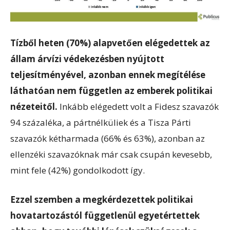
Tízből heten (70%) alapvetően elégedettek az
állam árvízi védekezésben nyújtott
teljesítményével, azonban ennek megítélése
láthatóan nem független az emberek politikai
nézeteitől.
Inkább elégedett volt a Fidesz szavazók
94 százaléka, a pártnélküliek és a Tisza Párti
szavazók kétharmada (66% és 63%), azonban az
ellenzéki szavazóknak már csak csupán kevesebb,
mint fele (42%) gondolkodott így.
Ezzel szemben a megkérdezettek politikai
hovatartozástól függetlenül egyetértettek