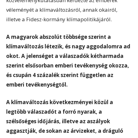
közvéleménykutatásban kérdezte az emberek
véleményét a klímaváltozásról, annak okairól,
illetve a Fidesz-kormány klímapolitikájáról.
A magyarok abszolút többsége szerint a
klímaváltozás létezik, és nagy aggodalomra ad
okot. A jelenséget a válaszadók kétharmada
szerint elsősorban emberi tevékenység okozza,
és csupán 4 százalék szerint független az
emberi tevékenységtől.
A klímaváltozás következményei közül a
legtöbb válaszadót a forró nyarak, a
szélsőséges időjárás, illetve az aszályok
aggasztják, de sokan az árvizeket, a dráguló