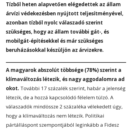
Tízből heten alapvetően elégedettek az állam
árvízi védekezésben nyújtott teljesítményével,
azonban tízből nyolc válaszadó szerint
szükséges, hogy az állam további gát-, és
mobilgát-építésekkel és már szükséges
beruházásokkal készüljön az árvizekre.
A magyarok abszolút többsége (78%) szerint a
klímaváltozás létezik, és nagy aggodalomra ad
okot.
További 17 százalék szerint, habár a jelenség
létezik, de a hozzá kapcsolódó félelem túlzó. A
válaszadók mindössze 2 százaléka vélekedett úgy,
hogy a klímaváltozás nem létezik. Politikai
pártálláspont szempontjából leginkább a Fidesz