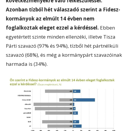
következményekre való felkészüléssel.
Azonban tízből hét válaszadó szerint a Fidesz-
kormányok az elmúlt 14 évben nem
foglalkoztak eleget ezzel a kérdéssel.
Ebben
egyetértett szinte minden ellenzéki, illetve Tisza
Párti szavazó (97% és 94%), tízből hét pártnélküli
szavazó (68%), és még a kormánypárt szavazóinak
harmada is (34%).