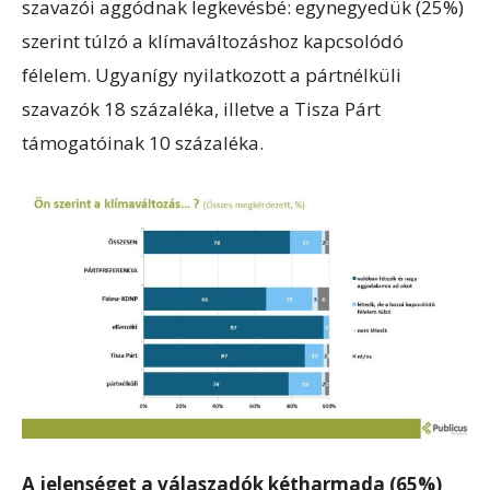
szavazói aggódnak legkevésbé: egynegyedük (25%)
szerint túlzó a klímaváltozáshoz kapcsolódó
félelem. Ugyanígy nyilatkozott a pártnélküli
szavazók 18 százaléka, illetve a Tisza Párt
támogatóinak 10 százaléka.
A jelenséget a válaszadók kétharmada (65%)