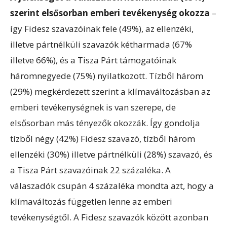
szerint elsősorban emberi tevékenység okozza
–
így Fidesz szavazóinak fele (49%), az ellenzéki,
illetve pártnélküli szavazók kétharmada (67%
illetve 66%), és a Tisza Párt támogatóinak
háromnegyede (75%) nyilatkozott. Tízből három
(29%) megkérdezett szerint a klímaváltozásban az
emberi tevékenységnek is van szerepe, de
elsősorban más tényezők okozzák. Így gondolja
tízből négy (42%) Fidesz szavazó, tízből három
ellenzéki (30%) illetve pártnélküli (28%) szavazó, és
a Tisza Párt szavazóinak 22 százaléka. A
válaszadók csupán 4 százaléka mondta azt, hogy a
klímaváltozás független lenne az emberi
tevékenységtől. A Fidesz szavazók között azonban