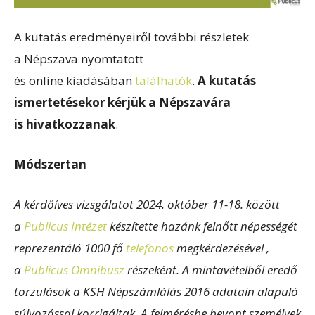
A kutatás eredményeiről további részletek
a Népszava nyomtatott
és online kiadásában
találhatók
.
A kutatás
ismertetésekor kérjük a Népszavára
is hivatkozzanak
.
Módszertan
A kérdőíves vizsgálatot 2024. október 11-18. között
a
Publicus Intézet
készítette hazánk felnőtt népességét
reprezentáló 1000 fő
telefonos
megkérdezésével ,
a
Publicus Omnibusz
részeként. A mintavételből eredő
torzulások a KSH Népszámlálás 2016 adatain alapuló
súlyozással korrigáltak. A felmérésbe bevont személyek