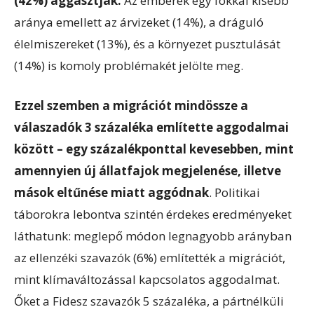
(42%) aggasztják.
Az emberek egy fokkal kisebb
aránya emellett az árvizeket (14%), a dráguló
élelmiszereket (13%), és a környezet pusztulását
(14%) is komoly problémakét jelölte meg.
Ezzel szemben a migrációt mindössze a
válaszadók 3 százaléka említette aggodalmai
között – egy százalékponttal kevesebben, mint
amennyien új állatfajok megjelenése, illetve
mások eltűnése miatt aggódnak
. Politikai
táborokra lebontva szintén érdekes eredményeket
láthatunk: meglepő módon legnagyobb arányban
az ellenzéki szavazók (6%) említették a migrációt,
mint klímaváltozással kapcsolatos aggodalmat.
Őket a Fidesz szavazók 5 százaléka, a pártnélküli