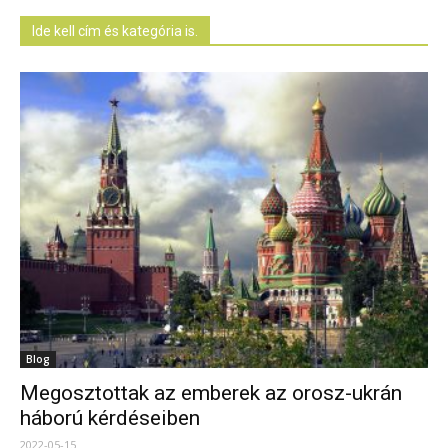
Ide kell cím és kategória is.
Blog
Megosztottak az emberek az orosz-ukrán
háború kérdéseiben
2022-05-15