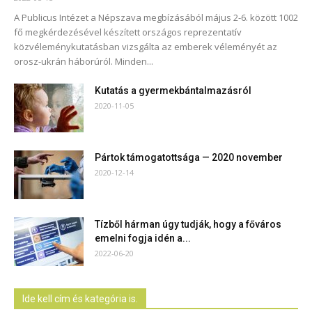
A Publicus Intézet a Népszava megbízásából május 2-6. között 1002
fő megkérdezésével készített országos reprezentatív
közvéleménykutatásban vizsgálta az emberek véleményét az
orosz-ukrán háborúról. Minden...
Kutatás a gyermekbántalmazásról
2020-11-05
Pártok támogatottsága — 2020 november
2020-12-14
Tízből hárman úgy tudják, hogy a főváros
emelni fogja idén a...
2022-06-20
Ide kell cím és kategória is.