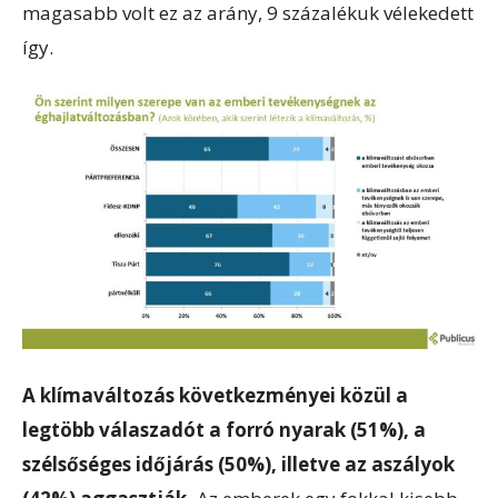
magasabb volt ez az arány, 9 százalékuk vélekedett
így.
A klímaváltozás következményei közül a
legtöbb válaszadót a forró nyarak (51%), a
szélsőséges időjárás (50%), illetve az aszályok