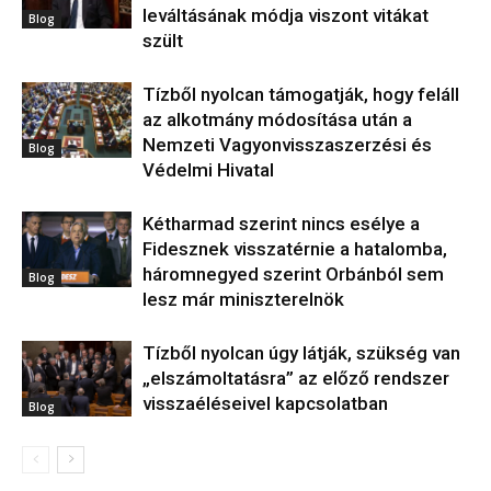
leváltásának módja viszont vitákat
Blog
szült
Tízből nyolcan támogatják, hogy feláll
az alkotmány módosítása után a
Nemzeti Vagyonvisszaszerzési és
Blog
Védelmi Hivatal
Kétharmad szerint nincs esélye a
Fidesznek visszatérnie a hatalomba,
háromnegyed szerint Orbánból sem
Blog
lesz már miniszterelnök
Tízből nyolcan úgy látják, szükség van
„elszámoltatásra” az előző rendszer
visszaéléseivel kapcsolatban
Blog