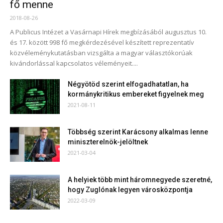
fő menne
2018-08-26
A Publicus Intézet a Vasárnapi Hírek megbízásából augusztus 10.
és 17. között 998 fő megkérdezésével készített reprezentatív
közvéleménykutatásban vizsgálta a magyar választókorúak
kivándorlással kapcsolatos véleményeit....
Négyötöd szerint elfogadhatatlan, ha
kormánykritikus embereket figyelnek meg
2021-08-11
Többség szerint Karácsony alkalmas lenne
miniszterelnök-jelöltnek
2021-03-04
A helyiek több mint háromnegyede szeretné,
hogy Zuglónak legyen városközpontja
2022-03-09