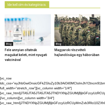
Ide kell cím és kategória is.
Blog
Blog
Fele annyian oltatnák
Magyarok részvételi
magukat keleti, mint nyugati
hajlandósága egy háborúban
vakcinával
[vc_row
tdc_css=”eyJhbGwiOnsicGFkZGluZy10b3AiOiI0MCIsImJhY2tncm91bmQ
full_width=”stretch_row”][vc_column width=”1/4″]
[vc_raw_html]JTA5JTA5JTA5JTA5JTNDYXNpZGUlMjBjbGFzcyUzR
[/vc_column][vc_column width=”3/4″]
[vc_raw_html]JTNDYXNpZGUlMjBjbGFzcyUzRCUyMmZvb3Rlci10Z