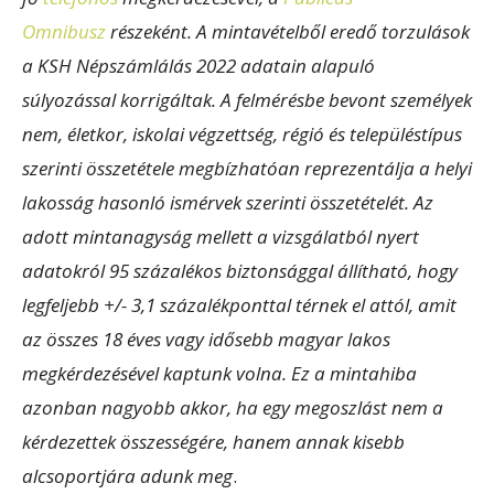
Omnibusz
részeként. A mintavételből eredő torzulások
a KSH Népszámlálás 2022 adatain alapuló
súlyozással korrigáltak. A felmérésbe bevont személyek
nem, életkor, iskolai végzettség, régió és településtípus
szerinti összetétele megbízhatóan reprezentálja a helyi
lakosság hasonló ismérvek szerinti összetételét. Az
adott mintanagyság mellett a vizsgálatból nyert
adatokról 95 százalékos biztonsággal állítható, hogy
legfeljebb +/- 3,1 százalékponttal térnek el attól, amit
az összes 18 éves vagy idősebb magyar lakos
megkérdezésével kaptunk volna. Ez a mintahiba
azonban nagyobb akkor, ha egy megoszlást nem a
kérdezettek összességére, hanem annak kisebb
alcsoportjára adunk meg
.