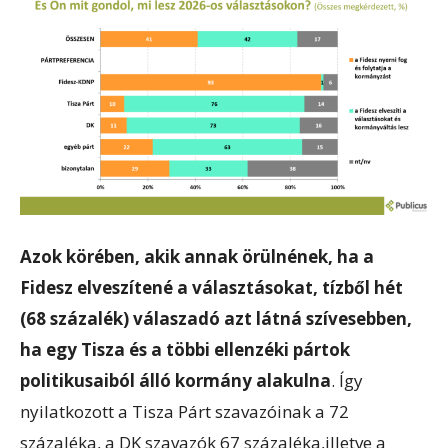
Azok körében, akik annak örülnének, ha a
Fidesz elveszítené a választásokat, tízből hét
(68 százalék) válaszadó azt látná szívesebben,
ha egy Tisza és a többi ellenzéki pártok
politikusaiból álló kormány alakulna
. Így
nyilatkozott a Tisza Párt szavazóinak a 72
százaléka, a DK szavazók 67 százaléka,illetve a