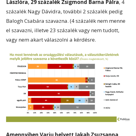
Lászlóra, 29 százalék Zsigmond Barna Pálra
, 4
százalék Nagy Dávidra, további 2 százalék pedig
Balogh Csabára szavazna. (4 százalék nem menne
el szavazni, illetve 23 százalék vagy nem tudott,
vagy nem akart válaszolni a kérdésre.
Amennyiben Varju helyett Jakab Zsuzsanna