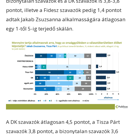
bizonytalan szavazók és a DK szavazók is 3,8-3,8
pontot, illetve a Fidesz szavazók pedig 1,4 pontot
adtak Jakab Zsuzsanna alkalmasságára átlagosan
egy 1-től 5-ig terjedő skálán.
A DK szavazók átlagosan 4,5 pontot, a Tisza Párt
szavazók 3,8 pontot, a bizonytalan szavazók 3,6