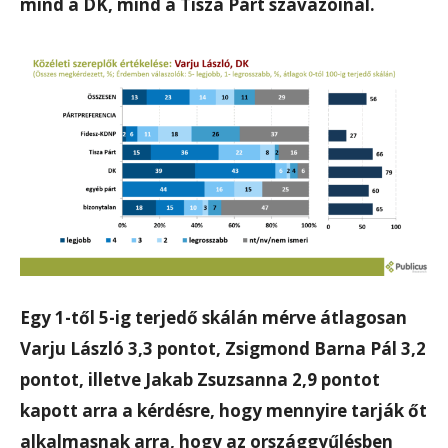
mind a DK, mind a Tisza Párt szavazóinál.
Egy 1-től 5-ig terjedő skálán mérve átlagosan
Varju László 3,3 pontot, Zsigmond Barna Pál 3,2
pontot, illetve Jakab Zsuzsanna 2,9 pontot
kapott arra a kérdésre, hogy mennyire tarják őt
alkalmasnak arra, hogy az országgyűlésben