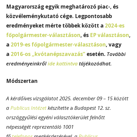
Magyarország egyik meghatározó piac-, és
közvéleménykutató cége. Legpontosabb
eredményeket mérte többek között a
2024-es
főpolgármester-választáson
, és
EP választáson
,
a
2019-es főpolgármester-választáson
, vagy
a
2016-os „kvótanépszavazás”
esetén.
További
eredményeinkről
ide kattintva
tájékozódhat.
Módszertan
A kérdőíves vizsgálatot 2025. december 09 – 15 között
a
Publicus Intézet
készítette
a
Budapest 12. sz.
országgyűlési egyéni választókerület felnőtt
népességét reprezentáló 1001
fő
telefonos
megkérdezésével, a
Publicus