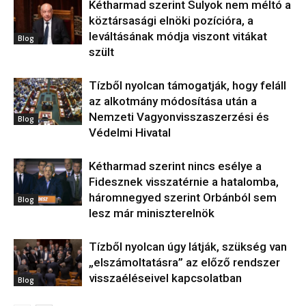
Kétharmad szerint Sulyok nem méltó a
köztársasági elnöki pozícióra, a
leváltásának módja viszont vitákat
Blog
szült
Tízből nyolcan támogatják, hogy feláll
az alkotmány módosítása után a
Nemzeti Vagyonvisszaszerzési és
Blog
Védelmi Hivatal
Kétharmad szerint nincs esélye a
Fidesznek visszatérnie a hatalomba,
háromnegyed szerint Orbánból sem
Blog
lesz már miniszterelnök
Tízből nyolcan úgy látják, szükség van
„elszámoltatásra” az előző rendszer
visszaéléseivel kapcsolatban
Blog