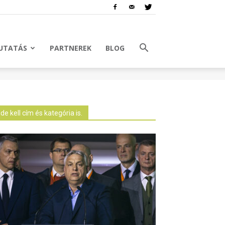
UTATÁS
PARTNEREK
BLOG
Ide kell cím és kategória is.