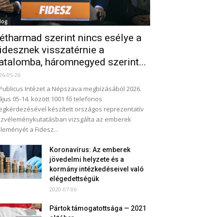
log
étharmad szerint nincs esélye a
idesznek visszatérnie a
atalomba, háromnegyed szerint...
26-05-26
Publicus Intézet a Népszava megbízásából 2026.
jus 05-14. között 1001 fő telefonos
gkérdezésével készített országos reprezentatív
zvéleménykutatásban vizsgálta az emberek
leményét a Fidesz...
Koronavírus: Az emberek
jövedelmi helyzete és a
kormány intézkedéseivel való
elégedettségük
2020-07-06
Pártok támogatottsága — 2021