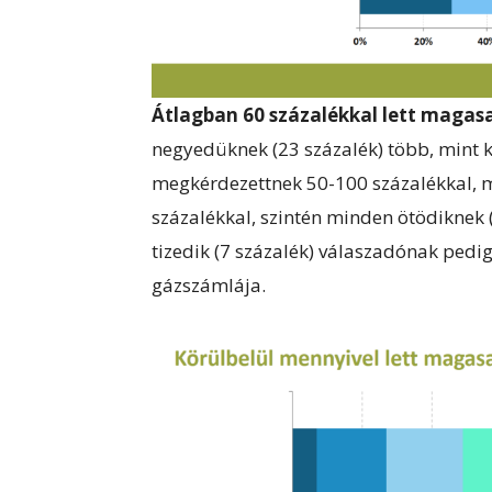
Átlagban 60 százalékkal lett magas
negyedüknek (23 százalék) több, mint 
megkérdezettnek 50-100 százalékkal, m
százalékkal, szintén minden ötödiknek 
tizedik (7 százalék) válaszadónak pedi
gázszámlája.