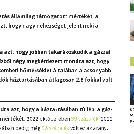
sztás államilag támogatott mértékét, a
, hogy nagy nehézséget jelent neki a
azt, hogy jobban takarékoskodik a gázzal
. Tízből négy megkérdezett mondta azt, hogy
cemberi hőmérséklet általában alacsonyabb
adók háztartásában átlagosan 2,8 fokkal volt
B
ta azt, hogy a háztartásában túllépi a gáz-
Ké
te
 mértékét.
2022 októberében
39 százalék
, 2022
pe
iusában pedig még
56 százalék
volt ez az arány,