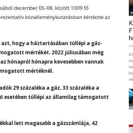
ából december 05-08. között 1009 fő
B
prezentatív közvéleménykutatásban kérdezte az
K
F
h
zt, hogy a háztartásában túllépi a gáz-
20
ámogatott mértékét. 2022 júliusában még
A 
má
az hónapról hónapra kevesebben vannak
me
ámogatott mértéknél.
kö
vé
dók 29 százaléka a gáz, 33 százaléka a
tő esetében túllépi az államilag támogatott
ékkal lett magasabb a gázszámlája, 42