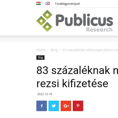
Továbbgondoljuk!
Pub
Home
Blog
83 százaléknak nehézséget jelent a rez
Blog
83 százaléknak n
rezsi kifizetése
2022-12-19