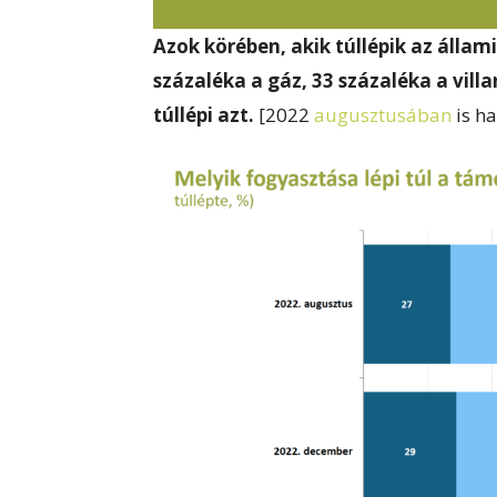
Azok körében, akik túllépik az álla
százaléka a gáz, 33 százaléka a vill
túllépi azt.
[2022
augusztusában
is ha