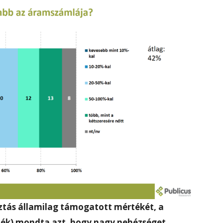
sztás államilag támogatott mértékét, a
ék) mondta azt, hogy nagy nehézséget