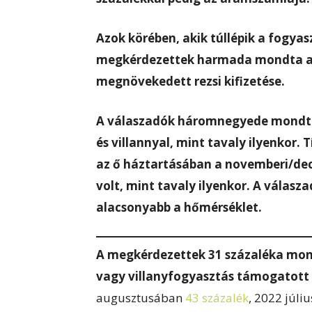
Azok körében, akik túllépik a fogya
megkérdezettek harmada mondta azt
megnövekedett rezsi kifizetése.
A válaszadók háromnegyede mondta 
és villannyal, mint tavaly ilyenkor
az ő háztartásában a novemberi/de
volt, mint tavaly ilyenkor. A válasz
alacsonyabb a hőmérséklet.
A megkérdezettek 31 százaléka mond
vagy villanyfogyasztás támogatott
augusztusában
43 százalék
, 2022 júl