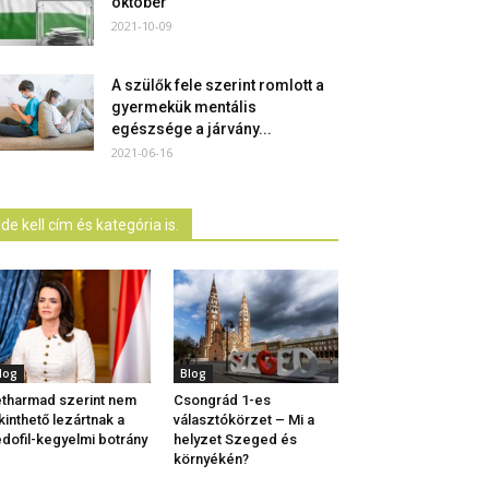
október
2021-10-09
A szülők fele szerint romlott a
gyermekük mentális
egészsége a járvány...
2021-06-16
Ide kell cím és kategória is.
log
Blog
tharmad szerint nem
Csongrád 1-es
kinthető lezártnak a
választókörzet – Mi a
dofil-kegyelmi botrány
helyzet Szeged és
környékén?