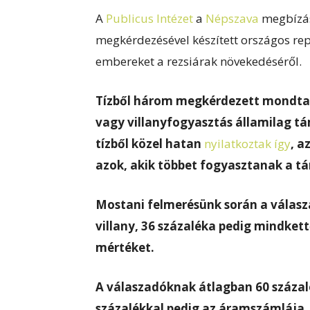
A
Publicus Intézet
a
Népszava
megbízás
megkérdezésével készített országos re
embereket a rezsiárak növekedéséről.
Tízből három megkérdezett mondta a
vagy villanyfogyasztás államilag t
tízből közel hatan
nyilatkoztak így
,
az
azok, akik többet fogyasztanak a t
Mostani felmerésünk során a válasza
villany, 36 százaléka pedig mindket
mértéket.
A válaszadóknak átlagban 60 százal
százalékkal pedig az áramszámlája.