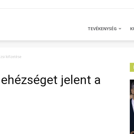
licus
TEVÉKENYSÉG
K
si kifizetése
ehézséget jelent a