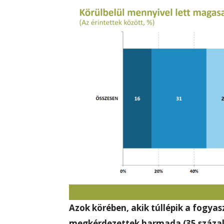
Azok körében, akik túllépik a fogya
megkérdezettek harmada (35 százal