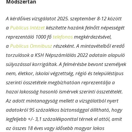
Módszertan
A kérdőíves vizsgálatot 2025. szeptember 8-12 között
a
Publicus Intézet
készítette hazánk felnőtt népességét
reprezentáló 1000 fő
telefonos
megkérdezésével,
a
Publicus Omnibusz
részeként. A mintavételből eredő
torzulások a KSH Népszámlálás 2022 adatain alapuló
súlyozással korrigáltak. A felmérésbe bevont személyek
nem, életkor, iskolai végzettség, régió és településtípus
szerinti összetétele megbízhatóan reprezentálja a
hazai lakosság hasonló ismérvek szerinti összetételét.
Az adott mintanagyság mellett a vizsgálatból nyert
adatokról 95 százalékos biztonsággal állítható, hogy
legfeljebb +/- 3,1 százalékponttal térnek el attól, amit
az összes 18 éves vagy idősebb magyar lakos