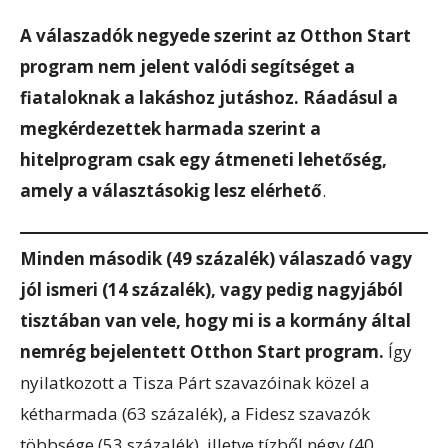
A válaszadók negyede szerint az Otthon Start
program nem jelent valódi segítséget a
fiataloknak a lakáshoz jutáshoz. Ráadásul a
megkérdezettek harmada szerint a
hitelprogram csak egy átmeneti lehetőség,
amely a választásokig lesz elérhető
.
Minden második (49 százalék) válaszadó vagy
jól ismeri (14 százalék), vagy pedig nagyjából
tisztában van vele, hogy mi is a kormány által
nemrég bejelentett Otthon Start program.
Így
nyilatkozott a Tisza Párt szavazóinak közel a
kétharmada (63 százalék), a Fidesz szavazók
többsége (53 százalék), illetve tízből négy (40