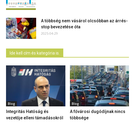
A többség nem vásárol olcsóbban az árrés-
stop bevezetése óta
2025-04-29
Ide kell cím és kategória is.
Blog
Blog
Integritás Hatóság és
A fővárosi dugódíjnak nincs
vezetője elleni támadásokról
többsége