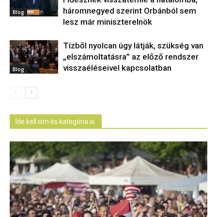
háromnegyed szerint Orbánból sem
Blog
lesz már miniszterelnök
Tízből nyolcan úgy látják, szükség van
„elszámoltatásra” az előző rendszer
visszaéléseivel kapcsolatban
Blog
Ide kell cím és kategória is.