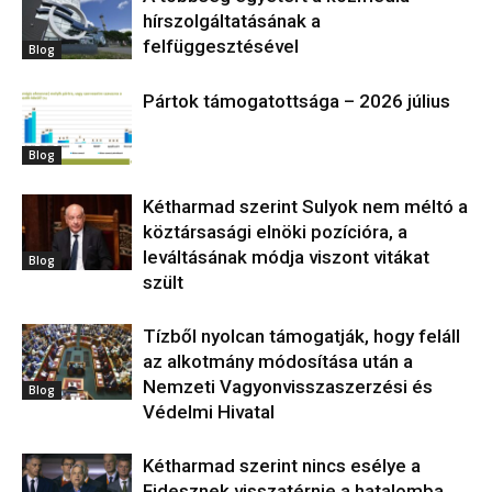
hírszolgáltatásának a
felfüggesztésével
Blog
Pártok támogatottsága – 2026 július
Blog
Kétharmad szerint Sulyok nem méltó a
köztársasági elnöki pozícióra, a
leváltásának módja viszont vitákat
Blog
szült
Tízből nyolcan támogatják, hogy feláll
az alkotmány módosítása után a
Nemzeti Vagyonvisszaszerzési és
Blog
Védelmi Hivatal
Kétharmad szerint nincs esélye a
Fidesznek visszatérnie a hatalomba,