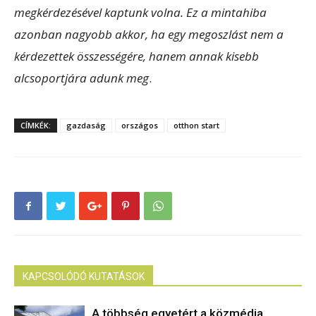
megkérdezésével kaptunk volna. Ez a mintahiba
azonban nagyobb akkor, ha egy megoszlást nem a
kérdezettek összességére, hanem annak kisebb
alcsoportjára adunk meg
.
CÍMKÉK:
gazdaság
országos
otthon start
KAPCSOLÓDÓ KUTATÁSOK
A többség egyetért a közmédia