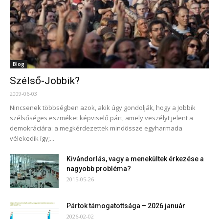
Blog
Szélső-Jobbik?
2009-06-03
Nincsenek többségben azok, akik úgy gondolják, hogy a Jobbik
szélsőséges eszméket képviselő párt, amely veszélyt jelent a
demokráciára: a megkérdezettek mindössze egyharmada
vélekedik így;...
Kivándorlás, vagy a menekültek érkezése a
nagyobb probléma?
2015-05-26
Pártok támogatottsága – 2026 január
2026-02-02