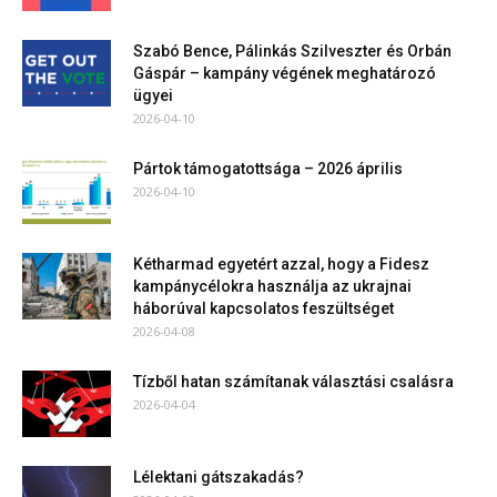
Szabó Bence, Pálinkás Szilveszter és Orbán
Gáspár – kampány végének meghatározó
ügyei
2026-04-10
Pártok támogatottsága – 2026 április
2026-04-10
Kétharmad egyetért azzal, hogy a Fidesz
kampánycélokra használja az ukrajnai
háborúval kapcsolatos feszültséget
2026-04-08
Tízből hatan számítanak választási csalásra
2026-04-04
Lélektani gátszakadás?