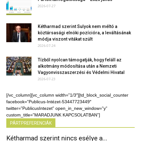
2026-07-27
Kétharmad szerint Sulyok nem méltó a
köztársasági elnöki pozícióra, a leváltásának
módja viszont vitákat szült
2026-07-24
Tízből nyolcan támogatják, hogy feláll az
alkotmány módosítása után a Nemzeti
Vagyonvisszaszerzési és Védelmi Hivatal
2026-07-23
[/vc_column][vc_column width=”1/3″][td_block_social_counter
facebook=”Publicus-Intézet-53447723449″
twitter=”PublicusIntezet” open_in_new_window=”y”
custom_title=”MARADJUNK KAPCSOLATBAN”]
PÁRTPREFERENCIÁK
Kétharmad szerint nincs esélye a...