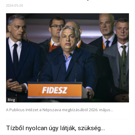
2026-05-26
Blog
A Publicus Intézet a Népszava megbízásából 2026. május...
Tízből nyolcan úgy látják, szükség...