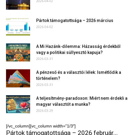
2026-04-02
Pártok támogatottsága – 2026 március
2026-04-02
A Mi Hazánk-dilemma: Házasság érdekből
vagy a politikai süllyesztő kapuja?
2026-03-31
A pénzeső és a választói lélek: Ismétlődik a
történelem?
2026-03-31
A teljesítmény-paradoxon: Miért nem érdekli a
magyar választót a munka?
2026-03-29
[/vc_column][vc_column width=”1/3″]
Pártok támogatottsága – 2026 február...