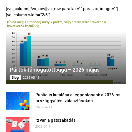
[/vc_column][/vc_row][vc_row parallax=”” parallax_image=””]
[vc_column width=”2/3″]
Pártok támogatottsága – 2026 május
2026-05-18
Blog
Publicus kutatása a legpontosabb a 2026-os
országgyűlési választásokon
2026-04-13
Itt van a gátszakadás
2026-04-11