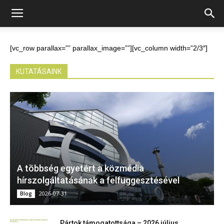
[vc_row parallax=”” parallax_image=””][vc_column width=”2/3″]
KUTATÁSAINK
A többség egyetért a közmédia
hírszolgáltatásának a felfüggesztésével
2026-07-31
Blog
Pártok támogatottsága – 2026 július