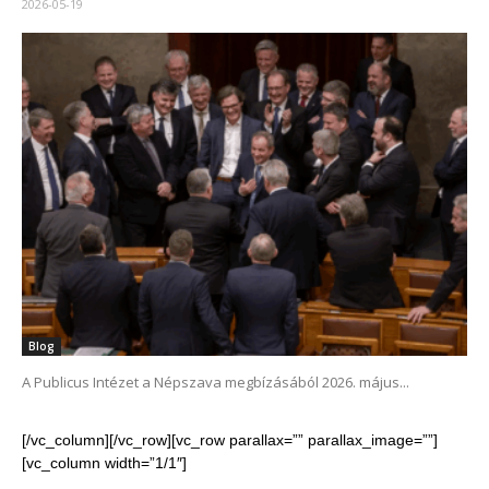
2026-05-19
Blog
A Publicus Intézet a Népszava megbízásából 2026. május...
[/vc_column][/vc_row][vc_row parallax=”” parallax_image=””]
[vc_column width=”1/1″]