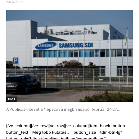
2026-03-03
Blog
A Publicus Intézet a Népszava megbízásából február 24-27....
[/vc_column][/vc_row][vc_row][vc_column][tdm_block_button
button_text=”Még több kutatás…” button_size=”tdm-btn-lg”
button_url=”https://publicus.hu/blog/category/blog/”