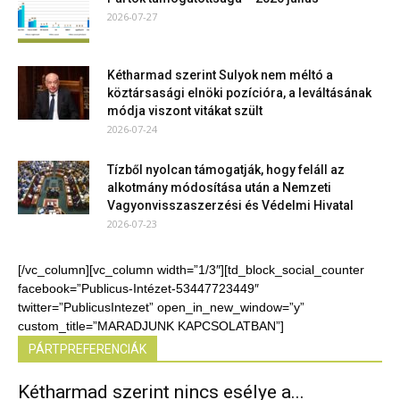
2026-07-27
Kétharmad szerint Sulyok nem méltó a
köztársasági elnöki pozícióra, a leváltásának
módja viszont vitákat szült
2026-07-24
Tízből nyolcan támogatják, hogy feláll az
alkotmány módosítása után a Nemzeti
Vagyonvisszaszerzési és Védelmi Hivatal
2026-07-23
[/vc_column][vc_column width=”1/3″][td_block_social_counter
facebook=”Publicus-Intézet-53447723449″
twitter=”PublicusIntezet” open_in_new_window=”y”
custom_title=”MARADJUNK KAPCSOLATBAN”]
PÁRTPREFERENCIÁK
Kétharmad szerint nincs esélye a...