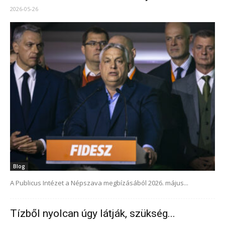
2026-05-26
Blog
A Publicus Intézet a Népszava megbízásából 2026. május...
Tízből nyolcan úgy látják, szükség...