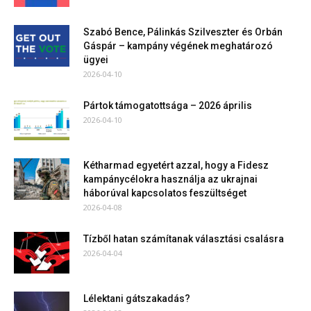
Szabó Bence, Pálinkás Szilveszter és Orbán
Gáspár – kampány végének meghatározó
ügyei
2026-04-10
Pártok támogatottsága – 2026 április
2026-04-10
Kétharmad egyetért azzal, hogy a Fidesz
kampánycélokra használja az ukrajnai
háborúval kapcsolatos feszültséget
2026-04-08
Tízből hatan számítanak választási csalásra
2026-04-04
Lélektani gátszakadás?