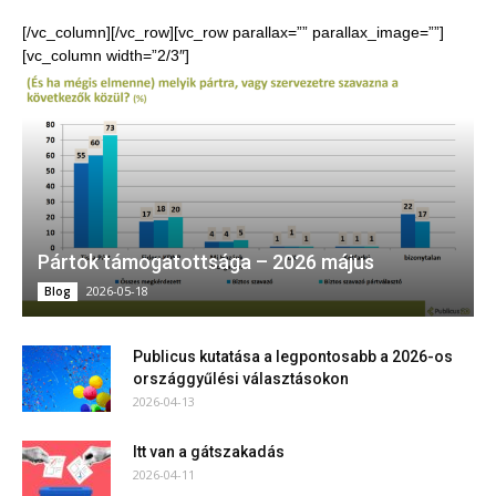
[/vc_column][/vc_row][vc_row parallax=”” parallax_image=””]
[vc_column width=”2/3″]
Pártok támogatottsága – 2026 május
2026-05-18
Blog
Publicus kutatása a legpontosabb a 2026-os
országgyűlési választásokon
2026-04-13
Itt van a gátszakadás
2026-04-11