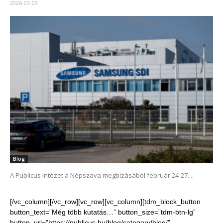
2026-03-03
Blog
A Publicus Intézet a Népszava megbízásából február 24-27....
[/vc_column][/vc_row][vc_row][vc_column][tdm_block_button
button_text=”Még több kutatás…” button_size=”tdm-btn-lg”
button_url=”https://publicus.hu/blog/category/blog/”