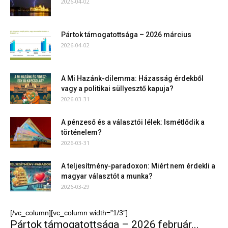
2026-04-02
Pártok támogatottsága – 2026 március
2026-04-02
A Mi Hazánk-dilemma: Házasság érdekből
vagy a politikai süllyesztő kapuja?
2026-03-31
A pénzeső és a választói lélek: Ismétlődik a
történelem?
2026-03-31
A teljesítmény-paradoxon: Miért nem érdekli a
magyar választót a munka?
2026-03-29
[/vc_column][vc_column width=”1/3″]
Pártok támogatottsága – 2026 február...