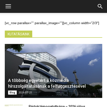
[vc_row parallax=”” parallax_image=””][vc_column width=”2/3″]
KUTATÁSAINK
A többség egyetért a közmédia
hírszolgáltatásának a felfüggesztésével
2026-07-31
Blog
Pártok támogatottsága – 2026 július