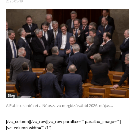
2026-05-19
Blog
A Publicus Intézet a Népszava megbízásából 2026. május...
[/vc_column][/vc_row][vc_row parallax=”” parallax_image=””]
[vc_column width=”1/1″]