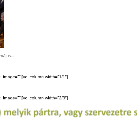
május...
ax_image=””][vc_column width=”1/1″]
ax_image=””][vc_column width=”2/3″]