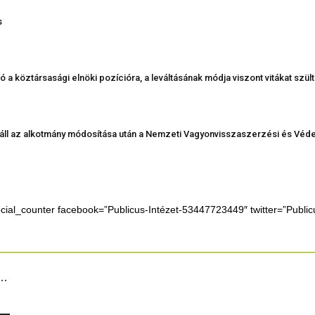
s
a köztársasági elnöki pozícióra, a leváltásának módja viszont vitákat szült
láll az alkotmány módosítása után a Nemzeti Vagyonvisszaszerzési és Védel
ocial_counter facebook=”Publicus-Intézet-53447723449″ twitter=”Publ
..