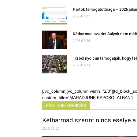
Pártok támogatottsága – 2026 júliu
2026-07-27
Kétharmad szerint Sulyok nem méltó 
2026-07-24
Tízből nyolcan támogatják, hogy fe
2026-07-23
[/vc_column][vc_column width=”1/3″][td_block_s
custom_title=”MARADJUNK KAPCSOLATBAN”]
PÁRTPREFERENCIÁK
Kétharmad szerint nincs esélye a.
2026-05-26