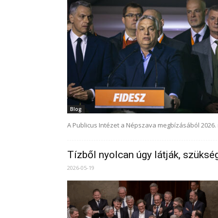
Blog
A Publicus Intézet a Népszava megbízásából 2026. 
Tízből nyolcan úgy látják, szükség
2026-05-19