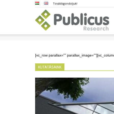
Továbbgondoljuk!
Pub
[vc_row parallax=”” parallax_image=””][vc_colum
KUTATÁSAINK