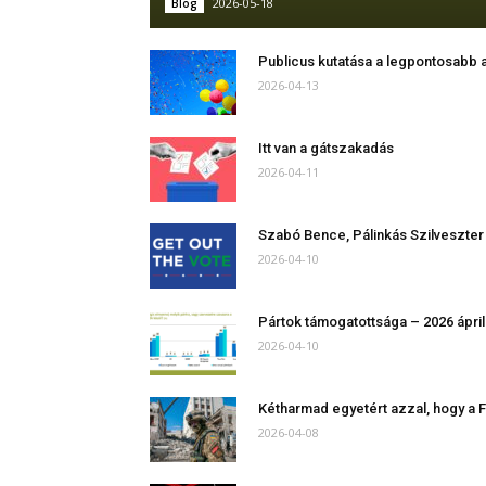
2026-05-18
Blog
Publicus kutatása a legpontosabb 
2026-04-13
Itt van a gátszakadás
2026-04-11
Szabó Bence, Pálinkás Szilveszte
2026-04-10
Pártok támogatottsága – 2026 ápril
2026-04-10
Kétharmad egyetért azzal, hogy a 
2026-04-08