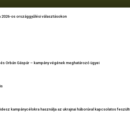
a 2026-os országgyűlési választásokon
r és Orbán Gáspár – kampány végének meghatározó ügyei
is
Fidesz kampánycélokra használja az ukrajnai háborúval kapcsolatos feszül