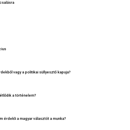
 csalásra
cius
kből vagy a politikai süllyesztő kapuja?
étlődik a történelem?
m érdekli a magyar választót a munka?