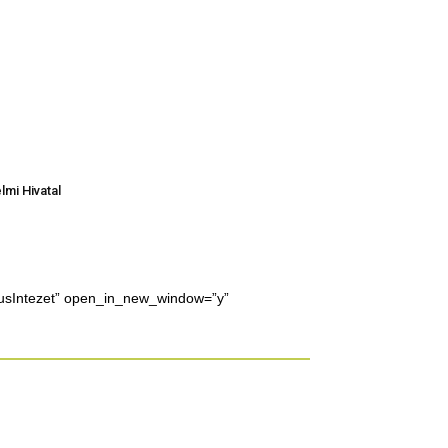
mi Hivatal
icusIntezet” open_in_new_window=”y”