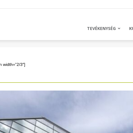
licus
TEVÉKENYSÉG
K
n width=”2/3″]