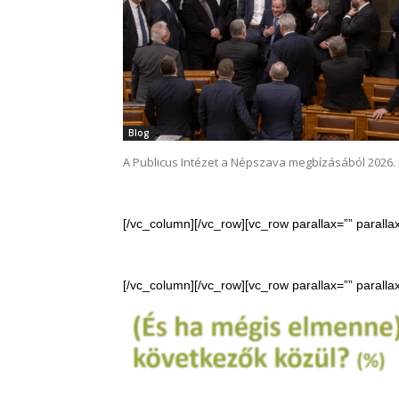
Blog
A Publicus Intézet a Népszava megbízásából 2026. 
[/vc_column][/vc_row][vc_row parallax=”” parall
[/vc_column][/vc_row][vc_row parallax=”” parall