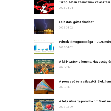
Tízből hatan számítanak választási
2026-04-04
Lélektani gátszakadás?
2026-04-02
Pártok támogatottsága – 2026 már
2026-04-02
A Mi Hazánk-dilemma: Házasság érde
2026-03-31
A pénzeső és a választói lélek: Ism
2026-03-31
A teljesítmény-paradoxon: Miért ne
2026-03-29