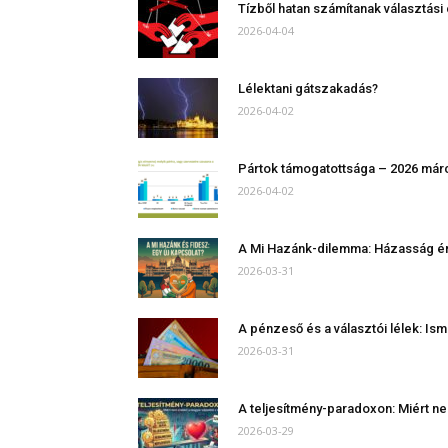
Tízből hatan számítanak választási
2026-04-04
Lélektani gátszakadás?
2026-04-02
Pártok támogatottsága – 2026 már
2026-04-02
A Mi Hazánk-dilemma: Házasság érde
2026-03-31
A pénzeső és a választói lélek: Ism
2026-03-31
A teljesítmény-paradoxon: Miért ne
2026-03-29