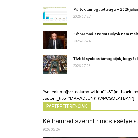
Pártok támogatottsága – 2026 júliu
2026-07-27
Kétharmad szerint Sulyok nem méltó 
2026-07-24
Tízből nyolcan támogatják, hogy fe
2026-07-23
[/vc_column][vc_column width=”1/3″][td_block_s
custom_title=”MARADJUNK KAPCSOLATBAN”]
PÁRTPREFERENCIÁK
Kétharmad szerint nincs esélye a.
2026-05-26