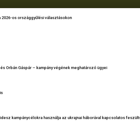
a 2026-os országgyűlési választásokon
r és Orbán Gáspár – kampány végének meghatározó ügyei
is
Fidesz kampánycélokra használja az ukrajnai háborúval kapcsolatos feszül