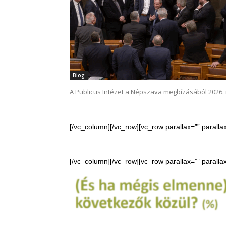
Blog
A Publicus Intézet a Népszava megbízásából 2026. 
[/vc_column][/vc_row][vc_row parallax=”” parall
[/vc_column][/vc_row][vc_row parallax=”” parall