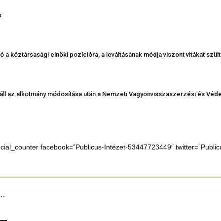
s
a köztársasági elnöki pozícióra, a leváltásának módja viszont vitákat szült
láll az alkotmány módosítása után a Nemzeti Vagyonvisszaszerzési és Védel
ocial_counter facebook=”Publicus-Intézet-53447723449″ twitter=”Publ
..