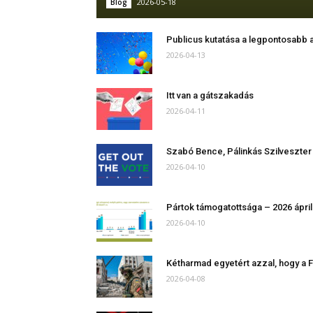
2026-05-18
Blog
Publicus kutatása a legpontosabb 
2026-04-13
Itt van a gátszakadás
2026-04-11
Szabó Bence, Pálinkás Szilveszte
2026-04-10
Pártok támogatottsága – 2026 ápril
2026-04-10
Kétharmad egyetért azzal, hogy a 
2026-04-08