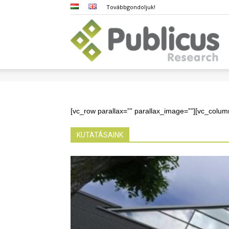
Továbbgondoljuk!
Pub
[vc_row parallax=”” parallax_image=””][vc_colum
KUTATÁSAINK