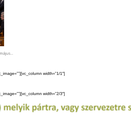
május...
ax_image=””][vc_column width=”1/1″]
ax_image=””][vc_column width=”2/3″]