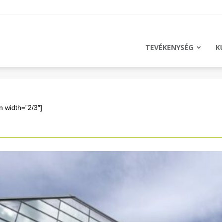
licus
TEVÉKENYSÉG
K
n width=”2/3″]