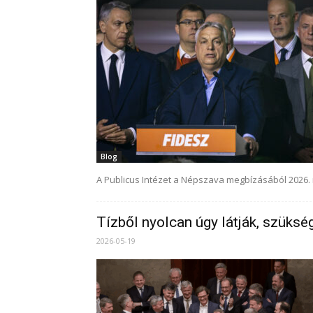
Blog
A Publicus Intézet a Népszava megbízásából 2026. 
Tízből nyolcan úgy látják, szükség
2026-05-19