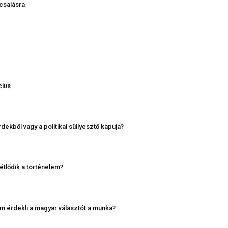
 csalásra
cius
kből vagy a politikai süllyesztő kapuja?
étlődik a történelem?
m érdekli a magyar választót a munka?