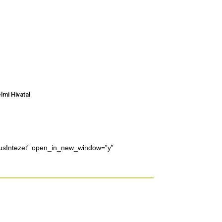
mi Hivatal
icusIntezet” open_in_new_window=”y”