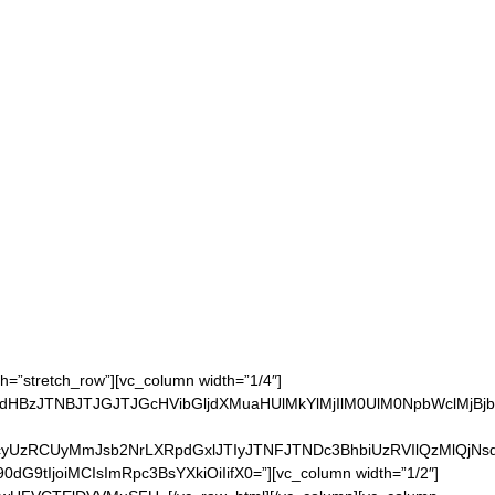
”stretch_row”][vc_column width=”1/4″]
Mmh0dHBzJTNBJTJGJTJGcHVibGljdXMuaHUlMkYlMjIlM0UlM0NpbWc
jbGFzcyUzRCUyMmJsb2NrLXRpdGxlJTIyJTNFJTNDc3BhbiUzRVIlQ
0dG9tIjoiMCIsImRpc3BsYXkiOiIifX0=”][vc_column width=”1/2″]