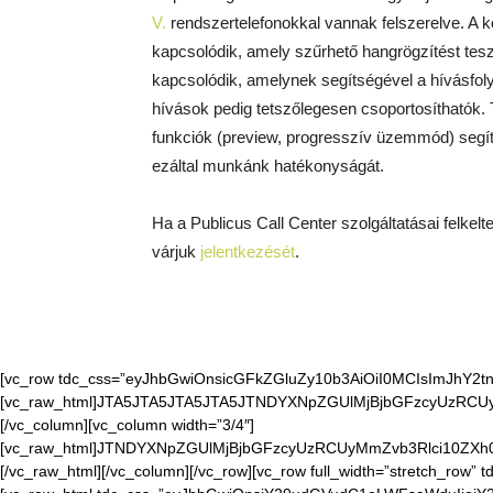
V.
rendszertelefonokkal vannak felszerelve. A 
kapcsolódik, amely szűrhető hangrögzítést tes
kapcsolódik, amelynek segítségével a hívásfo
hívások pedig tetszőlegesen csoportosíthatók. T
funkciók (preview, progresszív üzemmód) segíti
ezáltal munkánk hatékonyságát.
Ha a Publicus Call Center szolgáltatásai felkelt
várjuk
jelentkezését
.
[vc_row tdc_css=”eyJhbGwiOnsicGFkZGluZy10b3AiOiI0MCIsImJhY2tncm
[vc_raw_html]JTA5JTA5JTA5JTA5JTNDYXNpZGUlMjBjbGFzcyUzR
[/vc_column][vc_column width=”3/4″]
[vc_raw_html]JTNDYXNpZGUlMjBjbGFzcyUzRCUyMmZvb3Rlci10Z
[/vc_raw_html][/vc_column][/vc_row][vc_row full_width=”stretch_r