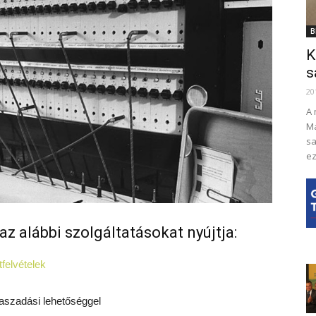
B
K
s
20
A 
Ma
sa
ez
az alábbi szolgáltatásokat nyújtja:
tfelvételek
aszadási lehetőséggel