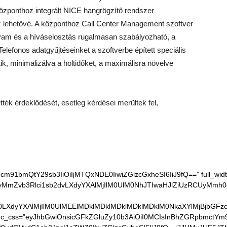
központhoz integrált NICE hangrögzítő rendszer
z lehetővé. A központhoz Call Center Management szoftver
lyam és a híváselosztás rugalmasan szabályozható, a
elefonos adatgyűjtéseinket a szoftverbe épített speciális
k, minimalizálva a holtidőket, a maximálisra növelve
ették érdeklődését, esetleg kérdései merültek fel,
91bmQtY29sb3IiOiIjMTQxNDE0IiwiZGlzcGxheSI6IiJ9fQ==” full_width=
CUyMmZvb3Rlci1sb2dvLXdyYXAlMjIlM0UlM0NhJTIwaHJlZiUzRCUy
Xh0LXdyYXAlMjIlM0UlMEElMDklMDklMDklMDklMDklM0NkaXYlMjB
ow” tdc_css=”eyJhbGwiOnsicGFkZGluZy10b3AiOiI0MCIsInBhZGRpbmctYm9