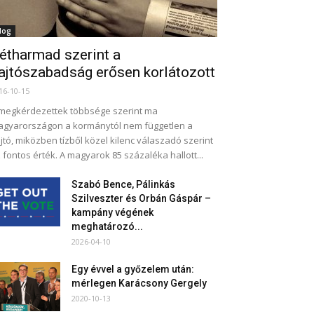
log
étharmad szerint a
ajtószabadság erősen korlátozott
16-10-15
megkérdezettek többsége szerint ma
gyarországon a kormánytól nem független a
jtó, miközben tízből közel kilenc válaszadó szerint
 fontos érték. A magyarok 85 százaléka hallott...
Szabó Bence, Pálinkás
Szilveszter és Orbán Gáspár –
kampány végének
meghatározó...
2026-04-10
Egy évvel a győzelem után:
mérlegen Karácsony Gergely
2020-10-13