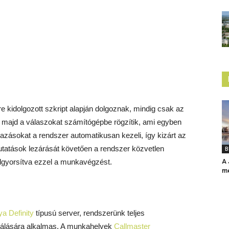
re kidolgozott szkript alapján dolgoznak, mindig csak az
n, majd a válaszokat számítógépbe rögzítik, ami egyben
ágazásokat a rendszer automatikusan kezeli, így kizárt az
utatások lezárását követően a rendszer közvetlen
B
elgyorsítva ezzel a munkavégzést.
A 
mé
a Definity
típusú server, rendszerünk teljes
lgálására alkalmas. A munkahelyek
Callmaster