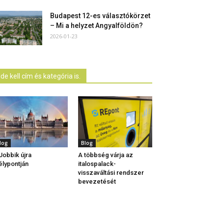
Budapest 12-es választókörzet
– Mi a helyzet Angyalföldön?
2026-01-23
Ide kell cím és kategória is.
log
Blog
Jobbik újra
A többség várja az
lypontján
italospalack-
visszaváltási rendszer
bevezetését