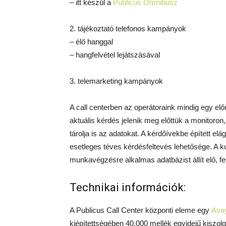
– itt készül a
Publicus Omnibusz
2. tájékoztató telefonos kampányok
– élő hanggal
– hangfelvétel lejátszásával
3. telemarketing kampányok
A call centerben az operátoraink mindig egy elő
aktuális kérdés jelenik meg előttük a monitoro
tárolja is az adatokat. A kérdőívekbe épített el
esetleges téves kérdésfeltevés lehetősége. A k
munkavégzésre alkalmas adatbázist állít elő, f
Technikai információk:
A Publicus Call Center központi eleme egy
Avay
kiépítettségében 40.000 mellék egyidejű kiszo