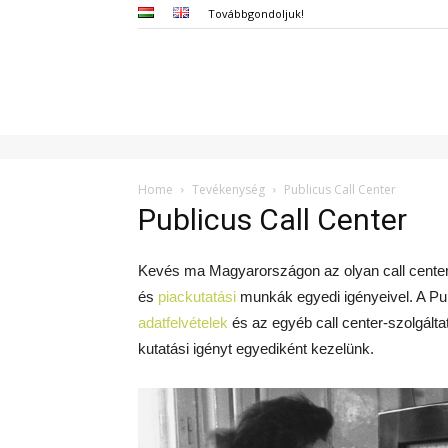
Továbbgondoljuk!
Home
Tevékenység
Publicus Call Center
Publicus Call Center
Kevés ma Magyarországon az olyan call center
és
piackutatási
munkák egyedi igényeivel. A Pub
adatfelvételek
és az egyéb call center-szolgálta
kutatási igényt egyediként kezelünk.