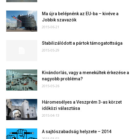
Ma újra belépnénk az EU-ba – kivéve a
Jobbik szavazók
2015-06-21
Stabilizálódott a pártok támogatottsága
2015-05-29
Kivándorlás, vagy a menekültek érkezése a
nagyobb probléma?
2015-05-26
Háromesélyes a Veszprém 3-as körzet
időközi választása
2015-04-13
A sajtószabadság helyzete – 2014
2015-03-02