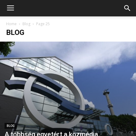
Home
Blog
Page 25
BLOG
BLOG
A többség egyetért a közmédia