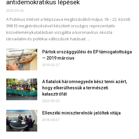
antidemokratikus lépések
2020-05-26
A Publicus Intézet a Népszava megbízásából május 18 – 22. között
998 fő megkérdezésével készített országos reprezentatív
közvéleménykutatásban vizsgálta a koronavírus okozta
társadalmi és politikai változások hatásait. ...
Pártok országgyűlési és EP támogatottsága
— 2019 március
2019-03-27
A fiatalok háromnegyede kész tenni azért,
hogy elkerülhessük a természeti
katasztrófát
2022-09-05
Ellenzéki miniszterelnök-jelöltek vitája
2018-04-07