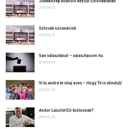
Jobbközép koalíció készül Szlovákiában
2010-06-13
Szlovák szcenáriók
2010-06-10
Van választása! – valasztasom.hu
2010-04-04
Vi tu andre te shaj aves – Hogy Te is elindulj!
2010-02-24
Andor Lászlót EU-biztosnak?
2009-10-18