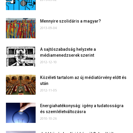
Mennyire szolidáris a magyar?
2013-09-04
A sajtószabadság helyzete a
médiamenedzserek szerint
2012-12-10
Közéleti tartalom az új médiatörvény előtt és
után
2012-11-05
Energiahatékonyság: igény a tudatosságra
és szemléletváltozásra
2010-10-26