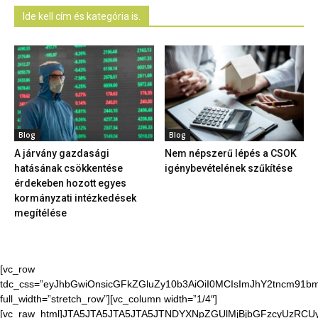
Ide kell cím és kategória is.
Blog
Blog
A járvány gazdasági
Nem népszerű lépés a CSOK
hatásának csökkentése
igénybevételének szűkítése
érdekeben hozott egyes
kormányzati intézkedések
megítélése
[vc_row
tdc_css=”eyJhbGwiOnsicGFkZGluZy10b3AiOiI0MCIsImJhY2tncm91bmQ
full_width=”stretch_row”][vc_column width=”1/4″]
[vc_raw_html]JTA5JTA5JTA5JTA5JTNDYXNpZGUlMjBjbGFzcyUzR