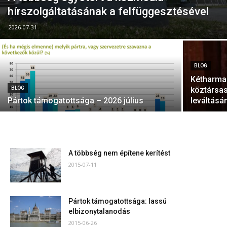
hírszolgáltatásának a felfüggesztésével
2026-07-31
BLOG
Kétharmad
BLOG
köztársas
Pártok támogatottsága – 2026 július
leváltásá
A többség nem építene kerítést
2015-07-11
Pártok támogatottsága: lassú
elbizonytalanodás
2015-06-26