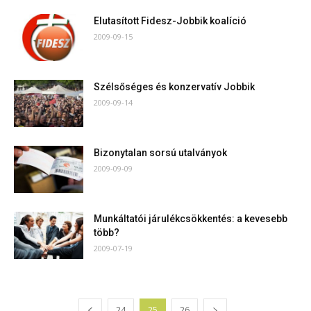
Elutasított Fidesz-Jobbik koalíció
2009-09-15
Szélsőséges és konzervatív Jobbik
2009-09-14
Bizonytalan sorsú utalványok
2009-09-09
Munkáltatói járulékcsökkentés: a kevesebb
több?
2009-07-19
24
25
26